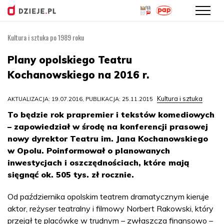
Kultura i sztuka po 1989 roku
Przejdź
do
Plany opolskiego Teatru
treści
Kochanowskiego na 2016 r.
Kultura i sztuka
AKTUALIZACJA: 19.07.2016, PUBLIKACJA: 25.11.2015
To będzie rok prapremier i tekstów komediowych
– zapowiedział w środę na konferencji prasowej
nowy dyrektor Teatru im. Jana Kochanowskiego
w Opolu. Poinformował o planowanych
inwestycjach i oszczędnościach, które mają
sięgnąć ok. 505 tys. zł rocznie.
Od października opolskim teatrem dramatycznym kieruje
aktor, reżyser teatralny i filmowy Norbert Rakowski, który
przejął tę placówkę w trudnym – zwłaszcza finansowo –