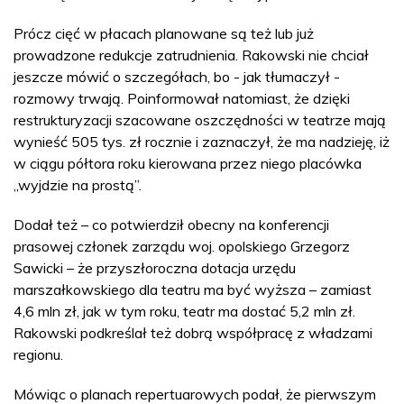
Prócz cięć w płacach planowane są też lub już
prowadzone redukcje zatrudnienia. Rakowski nie chciał
jeszcze mówić o szczegółach, bo - jak tłumaczył -
rozmowy trwają. Poinformował natomiast, że dzięki
restrukturyzacji szacowane oszczędności w teatrze mają
wynieść 505 tys. zł rocznie i zaznaczył, że ma nadzieję, iż
w ciągu półtora roku kierowana przez niego placówka
„wyjdzie na prostą”.
Dodał też – co potwierdził obecny na konferencji
prasowej członek zarządu woj. opolskiego Grzegorz
Sawicki – że przyszłoroczna dotacja urzędu
marszałkowskiego dla teatru ma być wyższa – zamiast
4,6 mln zł, jak w tym roku, teatr ma dostać 5,2 mln zł.
Rakowski podkreślał też dobrą współpracę z władzami
regionu.
Mówiąc o planach repertuarowych podał, że pierwszym