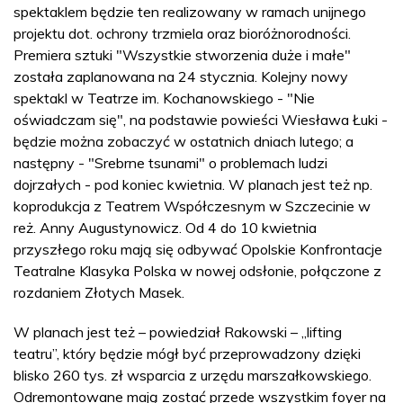
spektaklem będzie ten realizowany w ramach unijnego
projektu dot. ochrony trzmiela oraz bioróżnorodności.
Premiera sztuki "Wszystkie stworzenia duże i małe"
została zaplanowana na 24 stycznia. Kolejny nowy
spektakl w Teatrze im. Kochanowskiego - "Nie
oświadczam się", na podstawie powieści Wiesława Łuki -
będzie można zobaczyć w ostatnich dniach lutego; a
następny - "Srebrne tsunami" o problemach ludzi
dojrzałych - pod koniec kwietnia. W planach jest też np.
koprodukcja z Teatrem Współczesnym w Szczecinie w
reż. Anny Augustynowicz. Od 4 do 10 kwietnia
przyszłego roku mają się odbywać Opolskie Konfrontacje
Teatralne Klasyka Polska w nowej odsłonie, połączone z
rozdaniem Złotych Masek.
W planach jest też – powiedział Rakowski – „lifting
teatru”, który będzie mógł być przeprowadzony dzięki
blisko 260 tys. zł wsparcia z urzędu marszałkowskiego.
Odremontowane mają zostać przede wszystkim foyer na