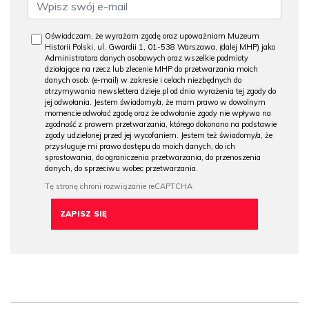
Oświadczam, że wyrażam zgodę oraz upoważniam Muzeum
Historii Polski, ul. Gwardii 1, 01-538 Warszawa, (dalej MHP) jako
Administratora danych osobowych oraz wszelkie podmioty
działające na rzecz lub zlecenie MHP do przetwarzania moich
danych osob. (e-mail) w zakresie i celach niezbędnych do
otrzymywania newslettera dzieje.pl od dnia wyrażenia tej zgody do
jej odwołania. Jestem świadomy/a, że mam prawo w dowolnym
momencie odwołać zgodę oraz że odwołanie zgody nie wpływa na
zgodność z prawem przetwarzania, którego dokonano na podstawie
zgody udzielonej przed jej wycofaniem. Jestem też świadomy/a, że
przysługuje mi prawo dostępu do moich danych, do ich
sprostowania, do ograniczenia przetwarzania, do przenoszenia
danych, do sprzeciwu wobec przetwarzania.