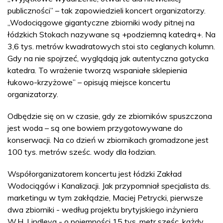
publiczności” – tak zapowiedzieli koncert organizatorzy.
„Wodociągowe gigantyczne zbiorniki wody pitnej na
łódzkich Stokach nazywane są +podziemną katedrą+. Na
3,6 tys. metrów kwadratowych stoi sto ceglanych kolumn.
Gdy na nie spojrzeć, wyglądają jak autentyczna gotycka
katedra. To wrażenie tworzą wspaniałe sklepienia
łukowo-krzyżowe” – opisują miejsce koncertu
organizatorzy.
Odbędzie się on w czasie, gdy ze zbiorników spuszczona
jest woda – są one bowiem przygotowywane do
konserwacji. Na co dzień w zbiornikach gromadzone jest
100 tys. metrów sześc. wody dla łodzian.
Współorganizatorem koncertu jest łódzki Zakład
Wodociągów i Kanalizacji. Jak przypomniał specjalista ds.
marketingu w tym zakłądzie, Maciej Petrycki, pierwsze
dwa zbiorniki - według projektu brytyjskiego inżyniera
W.H. Lindleya - o pojemności 15 tys. metr sześc. każdy,