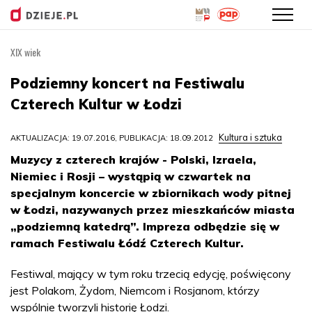
XIX wiek
Przejdź
do
Podziemny koncert na Festiwalu
treści
Czterech Kultur w Łodzi
Kultura i sztuka
AKTUALIZACJA: 19.07.2016, PUBLIKACJA: 18.09.2012
Muzycy z czterech krajów - Polski, Izraela,
Niemiec i Rosji – wystąpią w czwartek na
specjalnym koncercie w zbiornikach wody pitnej
w Łodzi, nazywanych przez mieszkańców miasta
„podziemną katedrą”. Impreza odbędzie się w
ramach Festiwalu Łódź Czterech Kultur.
Festiwal, mający w tym roku trzecią edycję, poświęcony
jest Polakom, Żydom, Niemcom i Rosjanom, którzy
wspólnie tworzyli historię Łodzi.