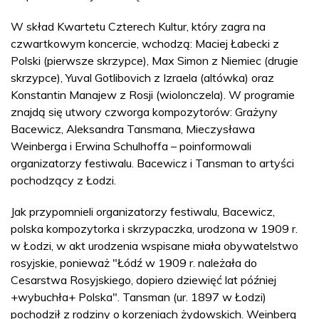
W skład Kwartetu Czterech Kultur, który zagra na
czwartkowym koncercie, wchodzą: Maciej Łabecki z
Polski (pierwsze skrzypce), Max Simon z Niemiec (drugie
skrzypce), Yuval Gotlibovich z Izraela (altówka) oraz
Konstantin Manajew z Rosji (wiolonczela). W programie
znajdą się utwory czworga kompozytorów: Grażyny
Bacewicz, Aleksandra Tansmana, Mieczysława
Weinberga i Erwina Schulhoffa – poinformowali
organizatorzy festiwalu. Bacewicz i Tansman to artyści
pochodzący z Łodzi.
Jak przypomnieli organizatorzy festiwalu, Bacewicz,
polska kompozytorka i skrzypaczka, urodzona w 1909 r.
w Łodzi, w akt urodzenia wspisane miała obywatelstwo
rosyjskie, ponieważ "Łódź w 1909 r. należała do
Cesarstwa Rosyjskiego, dopiero dziewięć lat później
+wybuchła+ Polska". Tansman (ur. 1897 w Łodzi)
pochodził z rodziny o korzeniach żydowskich. Weinberg