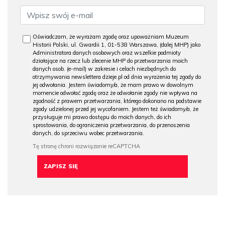
Oświadczam, że wyrażam zgodę oraz upoważniam Muzeum
Historii Polski, ul. Gwardii 1, 01-538 Warszawa, (dalej MHP) jako
Administratora danych osobowych oraz wszelkie podmioty
działające na rzecz lub zlecenie MHP do przetwarzania moich
danych osob. (e-mail) w zakresie i celach niezbędnych do
otrzymywania newslettera dzieje.pl od dnia wyrażenia tej zgody do
jej odwołania. Jestem świadomy/a, że mam prawo w dowolnym
momencie odwołać zgodę oraz że odwołanie zgody nie wpływa na
zgodność z prawem przetwarzania, którego dokonano na podstawie
zgody udzielonej przed jej wycofaniem. Jestem też świadomy/a, że
przysługuje mi prawo dostępu do moich danych, do ich
sprostowania, do ograniczenia przetwarzania, do przenoszenia
danych, do sprzeciwu wobec przetwarzania.