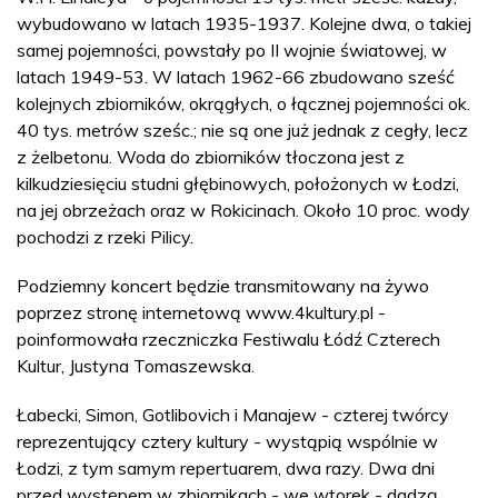
wybudowano w latach 1935-1937. Kolejne dwa, o takiej
samej pojemności, powstały po II wojnie światowej, w
latach 1949-53. W latach 1962-66 zbudowano sześć
kolejnych zbiorników, okrągłych, o łącznej pojemności ok.
40 tys. metrów sześc.; nie są one już jednak z cegły, lecz
z żelbetonu. Woda do zbiorników tłoczona jest z
kilkudziesięciu studni głębinowych, położonych w Łodzi,
na jej obrzeżach oraz w Rokicinach. Około 10 proc. wody
pochodzi z rzeki Pilicy.
Podziemny koncert będzie transmitowany na żywo
poprzez stronę internetową www.4kultury.pl -
poinformowała rzeczniczka Festiwalu Łódź Czterech
Kultur, Justyna Tomaszewska.
Łabecki, Simon, Gotlibovich i Manajew - czterej twórcy
reprezentujący cztery kultury - wystąpią wspólnie w
Łodzi, z tym samym repertuarem, dwa razy. Dwa dni
przed występem w zbiornikach - we wtorek - dadzą