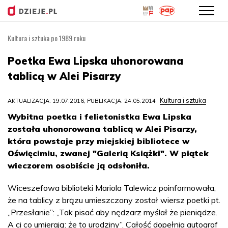
Kultura i sztuka po 1989 roku
Przejdź
do
Poetka Ewa Lipska uhonorowana
treści
tablicą w Alei Pisarzy
Kultura i sztuka
AKTUALIZACJA: 19.07.2016, PUBLIKACJA: 24.05.2014
Wybitna poetka i felietonistka Ewa Lipska
została uhonorowana tablicą w Alei Pisarzy,
która powstaje przy miejskiej bibliotece w
Oświęcimiu, zwanej "Galerią Książki". W piątek
wieczorem osobiście ją odsłoniła.
Wiceszefowa biblioteki Mariola Talewicz poinformowała,
że na tablicy z brązu umieszczony został wiersz poetki pt.
„Przesłanie”: „Tak pisać aby nędzarz myślał że pieniądze.
A ci co umierają: że to urodziny”. Całość dopełnia autograf