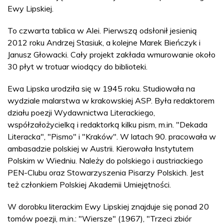
Ewy Lipskiej.
To czwarta tablica w Alei. Pierwszą odsłonił jesienią
2012 roku Andrzej Stasiuk, a kolejne Marek Bieńczyk i
Janusz Głowacki. Cały projekt zakłada wmurowanie około
30 płyt w trotuar wiodący do biblioteki.
Ewa Lipska urodziła się w 1945 roku. Studiowała na
wydziale malarstwa w krakowskiej ASP. Była redaktorem
działu poezji Wydawnictwa Literackiego,
współzałożycielką i redaktorką kilku pism, m.in. "Dekada
Literacka", "Pismo" i "Kraków". W latach 90. pracowała w
ambasadzie polskiej w Austrii. Kierowała Instytutem
Polskim w Wiedniu. Należy do polskiego i austriackiego
PEN-Clubu oraz Stowarzyszenia Pisarzy Polskich. Jest
też członkiem Polskiej Akademii Umiejętności.
W dorobku literackim Ewy Lipskiej znajduje się ponad 20
tomów poezji, m.in.: "Wiersze" (1967), "Trzeci zbiór