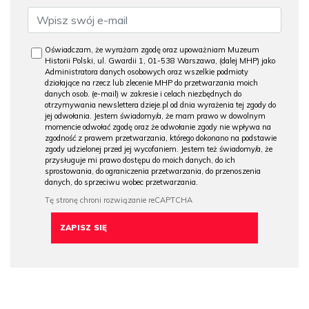
Oświadczam, że wyrażam zgodę oraz upoważniam Muzeum
Historii Polski, ul. Gwardii 1, 01-538 Warszawa, (dalej MHP) jako
Administratora danych osobowych oraz wszelkie podmioty
działające na rzecz lub zlecenie MHP do przetwarzania moich
danych osob. (e-mail) w zakresie i celach niezbędnych do
otrzymywania newslettera dzieje.pl od dnia wyrażenia tej zgody do
jej odwołania. Jestem świadomy/a, że mam prawo w dowolnym
momencie odwołać zgodę oraz że odwołanie zgody nie wpływa na
zgodność z prawem przetwarzania, którego dokonano na podstawie
zgody udzielonej przed jej wycofaniem. Jestem też świadomy/a, że
przysługuje mi prawo dostępu do moich danych, do ich
sprostowania, do ograniczenia przetwarzania, do przenoszenia
danych, do sprzeciwu wobec przetwarzania.