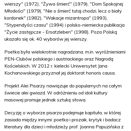
wierszy" (1972), "Żywa śmierć" (1979), "Dom Spokojnej
Młodości" (1979), "Nie o śmierć tutaj chodzi, lecz o biały
kordonek" (1982), "Wakacje mizantropa" (1993),
"Stypendyści czasu" (1994) i polsko-niemiecka publikacja
"Życie zastępcze - Ersatzleben" (1998). Poza Polską
ukazało się ok. 40 wyborów jej wierszy.
Poetka była wielokrotnie nagradzana, m.in. wyróżnieniami
PEN-Clubów polskiego i austriackiego oraz Nagrodą
Kościelskich. W 2012 r. kielecki Uniwersytet Jana
Kochanowskiego przyznał jej doktorat honoris causa.
Projekt Alei Pisarzy nawiązuje do popularnych na całym
świecie alei gwiazd. W odróżnieniu od idoli kultury
masowej promuje jednak sztukę słowa.
Decyzję o wyborze pisarza podejmuje kapituła, w której
zasiada między innymi: poetka i prozaik, krytyk i badacz
literatury dla dzieci i młodzieży prof. Joanna Papuzińska z