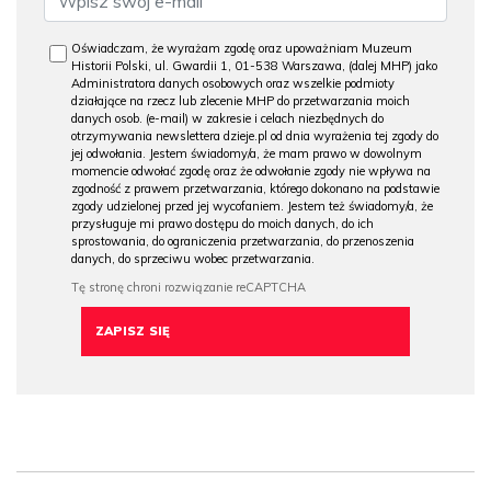
Oświadczam, że wyrażam zgodę oraz upoważniam Muzeum
Historii Polski, ul. Gwardii 1, 01-538 Warszawa, (dalej MHP) jako
Administratora danych osobowych oraz wszelkie podmioty
działające na rzecz lub zlecenie MHP do przetwarzania moich
danych osob. (e-mail) w zakresie i celach niezbędnych do
otrzymywania newslettera dzieje.pl od dnia wyrażenia tej zgody do
jej odwołania. Jestem świadomy/a, że mam prawo w dowolnym
momencie odwołać zgodę oraz że odwołanie zgody nie wpływa na
zgodność z prawem przetwarzania, którego dokonano na podstawie
zgody udzielonej przed jej wycofaniem. Jestem też świadomy/a, że
przysługuje mi prawo dostępu do moich danych, do ich
sprostowania, do ograniczenia przetwarzania, do przenoszenia
danych, do sprzeciwu wobec przetwarzania.