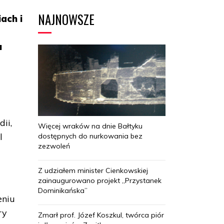
NAJNOWSZE
ach i
u
ii,
Więcej wraków na dnie Bałtyku
l
dostępnych do nurkowania bez
zezwoleń
Z udziałem minister Cienkowskiej
zainaugurowano projekt „Przystanek
Dominikańska”
eniu
ry
Zmarł prof. Józef Koszkul, twórca piór