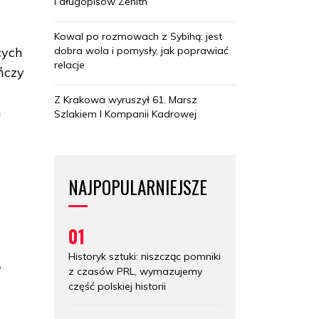
i długopisów Zenith
Kowal po rozmowach z Sybihą: jest
dobra wola i pomysły, jak poprawiać
cych
relacje
ńczy
Z Krakowa wyruszył 61. Marsz
n
Szlakiem I Kompanii Kadrowej
NAJPOPULARNIEJSZE
01
Historyk sztuki: niszcząc pomniki
y
z czasów PRL, wymazujemy
część polskiej historii