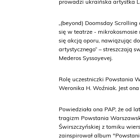
prowadzi ukraińska artystka L
„(beyond) Doomsday Scrolling
się w teatrze - mikrokosmosie 
się akcją oporu, nawiązując d
artystycznego” – streszczają s
Mederos Syssoyevej.
Rolę uczestniczki Powstania
Weronika H. Woźniak. Jest ona
Powiedziała ona PAP, że od la
tragizm Powstania Warszawski
Świrszczyńskiej z tomiku wi
zainspirował album "Powstani