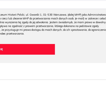
m Historii Polski, ul. Gwardii 1, 01-538 Warszawa, (dalej MHP) jako Administratora
 rzecz lub zlecenie MHP do przetwarzania moich danych osob. (e-mail) w zakresie i celac
 dnia wyrażenia tej zgody do jej odwołania. Jestem świadomy/a, że mam prawo w dowoln
wpływa na zgodność z prawem przetwarzania, którego dokonano na podstawie zgody
, że przysługuje mi prawo dostępu do moich danych, do ich sprostowania, do ograniczeni
wobec przetwarzania.