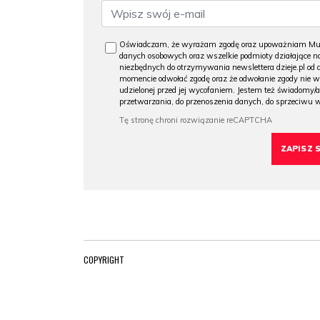
Oświadczam, że wyrażam zgodę oraz upoważniam Muzeu
danych osobowych oraz wszelkie podmioty działające na
niezbędnych do otrzymywania newslettera dzieje.pl od
momencie odwołać zgodę oraz że odwołanie zgody nie 
udzielonej przed jej wycofaniem. Jestem też świadomy/a
przetwarzania, do przenoszenia danych, do sprzeciwu 
COPYRIGHT