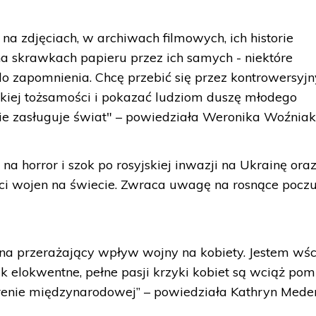
 zdjęciach, w archiwach filmowych, ich historie
na skrawkach papieru przez ich samych - niektóre
do zapomnienia. Chcę przebić się przez kontrowersyjn
lskiej tożsamości i pokazać ludziom duszę młodego
nie zasługuje świat" – powiedziała Weronika Woźniak
a horror i szok po rosyjskiej inwazji na Ukrainę ora
ści wojen na świecie. Zwraca uwagę na rosnące poczu
 na przerażający wpływ wojny na kobiety. Jestem wśc
ak elokwentne, pełne pasji krzyki kobiet są wciąż pom
enie międzynarodowej” – powiedziała Kathryn Mede