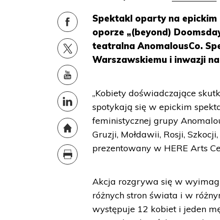
Spektakl oparty na epickim 
oporze „(beyond) Doomsday
teatralna AnomalousCo. Spe
Warszawskiemu i inwazji na
„Kobiety doświadczające skutk
spotykają się w epickim spek
feministycznej grupy Anomalous
Gruzji, Mołdawii, Rosji, Szkoc
prezentowany w HERE Arts Ce
Akcja rozgrywa się w wyimag
różnych stron świata i w róż
występuje 12 kobiet i jeden m