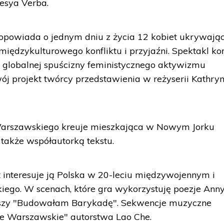
esya Verba.
 opowiada o jednym dniu z życia 12 kobiet ukrywają
międzykulturowego konfliktu i przyjaźni. Spektakl ko
o globalnej spuścizny feministycznego aktywizmu
wój projekt twórcy przedstawienia w reżyserii Kathry
 Warszawskiego kreuje mieszkająca w Nowym Jorku
 także współautorką tekstu.
t interesuje ją Polska w 20-leciu międzywojennym i
ego. W scenach, które gra wykorzystuję poezje Ann
erszy "Budowałam Barykadę". Sekwencje muzyczne
e Warszawskie" autorstwa Lao Che.