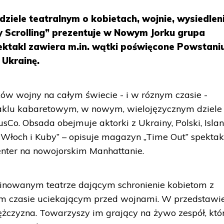
dziele teatralnym o kobietach, wojnie, wysiedleni
 Scrolling” prezentuje w Nowym Jorku grupa
ktakl zawiera m.in. wątki poświęcone Powstani
 Ukrainę.
ów wojny na całym świecie - i w róznym czasie -
taklu kabaretowym, w nowym, wielojęzycznym dziele
Co. Obsada obejmuje aktorki z Ukrainy, Polski, Island
ji, Włoch i Kuby” – opisuje magazyn „Time Out” spektak
nter na nowojorskim Manhattanie.
inowanym teatrze dającym schronienie kobietom z
nym czasie uciekającym przed wojnami. W przedstawi
ężczyzna. Towarzyszy im grający na żywo zespół, któ