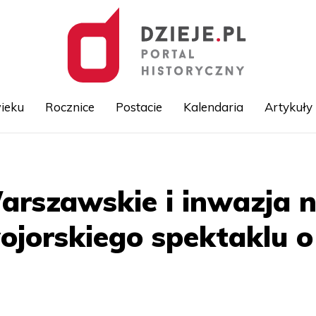
ieku
Rocznice
Postacie
Kalendaria
Artykuły
Przejdź
do
treści
rszawskie i inwazja 
orskiego spektaklu o 