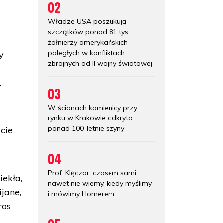
02
Władze USA poszukują
szczątków ponad 81 tys.
żołnierzy amerykańskich
poległych w konfliktach
y
zbrojnych od II wojny światowej
.
03
W ścianach kamienicy przy
z
rynku w Krakowie odkryto
ponad 100-letnie szyny
cie
04
Prof. Klęczar: czasem sami
iekła,
nawet nie wiemy, kiedy myślimy
ijane,
i mówimy Homerem
ros