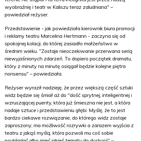
wyobraźnię i teatr w Kaliszu teraz zaludniana" –
powiedział reżyser.
Przedstawienie - jak powiedziała kierownik biura promocji
i reklamy teatru Marcelina Hertmann - zaczyna się od
spokojnej kolacji, do której zasiadło małżeństwo w
średnim wieku. "Zostaje nieoczekiwanie przerwana serią
niewyjaśnionych zdarzeń. To dopiero początek dramatu,
który z minuty na minutę osiągał będzie kolejne piętra
nonsensu" – powiedziała.
Reżyser wyraził nadzieję, że przez większą część sztuki
widz będzie się śmiał aż do "dość sprytnej, inteligentnej i
wzruszającej puenty, która już śmieszna nie jest, a która
nadaje sztuce i przedstawieniu głębi. Myślę, że to jest
bardzo ciekawe rozwiązanie, do którego widz zostaje
zaproszony; ma możliwość rozrywki a zarazem wyjścia z
teatru z jakąś myślą, która pozwoli mu coś sobie
poukładać albo mieć jakieś tematy do dyskusji" –