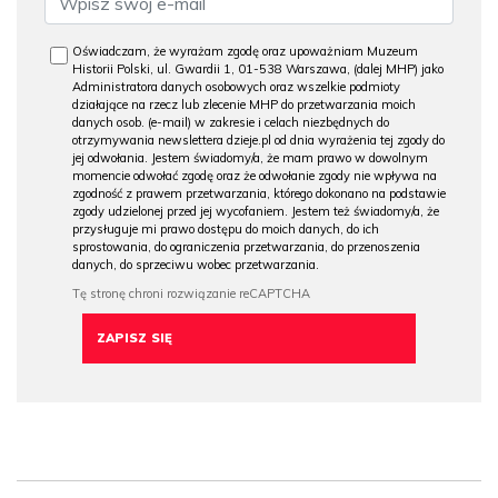
Oświadczam, że wyrażam zgodę oraz upoważniam Muzeum
Historii Polski, ul. Gwardii 1, 01-538 Warszawa, (dalej MHP) jako
Administratora danych osobowych oraz wszelkie podmioty
działające na rzecz lub zlecenie MHP do przetwarzania moich
danych osob. (e-mail) w zakresie i celach niezbędnych do
otrzymywania newslettera dzieje.pl od dnia wyrażenia tej zgody do
jej odwołania. Jestem świadomy/a, że mam prawo w dowolnym
momencie odwołać zgodę oraz że odwołanie zgody nie wpływa na
zgodność z prawem przetwarzania, którego dokonano na podstawie
zgody udzielonej przed jej wycofaniem. Jestem też świadomy/a, że
przysługuje mi prawo dostępu do moich danych, do ich
sprostowania, do ograniczenia przetwarzania, do przenoszenia
danych, do sprzeciwu wobec przetwarzania.