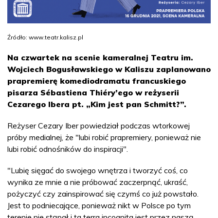
Źródło: www.teatr.kalisz.pl
Na czwartek na scenie kameralnej Teatru im.
Wojciech Bogusławskiego w Kaliszu zaplanowano
prapremierę komediodramatu francuskiego
pisarza Sébastiena Thiéry’ego w reżyserii
Cezarego Ibera pt. „Kim jest pan Schmitt?”.
Reżyser Cezary Iber powiedział podczas wtorkowej
próby medialnej, że "lubi robić prapremiery, ponieważ nie
lubi robić odnośników do inspiracji".
"Lubię sięgać do swojego wnętrza i tworzyć coś, co
wynika ze mnie a nie próbować zaczerpnąć, ukraść,
pożyczyć czy zainspirować się czymś co już powstało.
Jest to podniecające, ponieważ nikt w Polsce po tym
terenie nie stąpał i ta terra incognita jest przez naszą