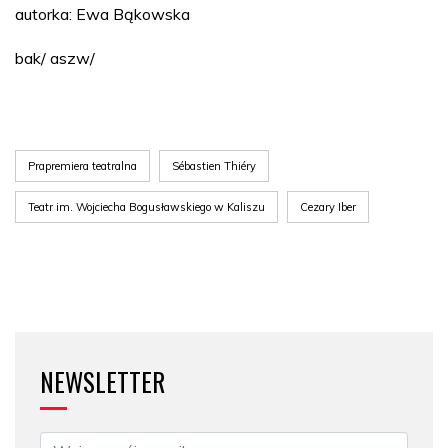
autorka: Ewa Bąkowska
bak/ aszw/
Prapremiera teatralna
Sébastien Thiéry
Teatr im. Wojciecha Bogusławskiego w Kaliszu
Cezary Iber
NEWSLETTER