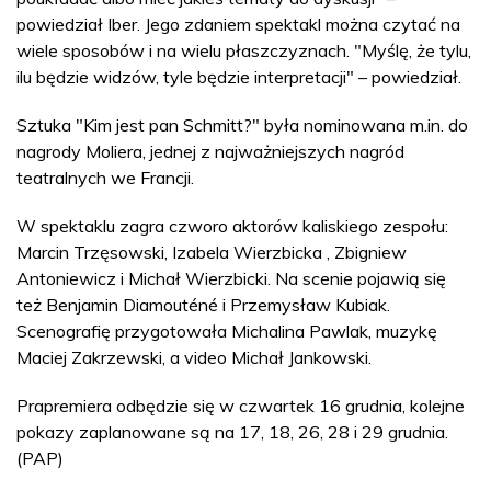
powiedział Iber. Jego zdaniem spektakl można czytać na
wiele sposobów i na wielu płaszczyznach. "Myślę, że tylu,
ilu będzie widzów, tyle będzie interpretacji" – powiedział.
Sztuka "Kim jest pan Schmitt?" była nominowana m.in. do
nagrody Moliera, jednej z najważniejszych nagród
teatralnych we Francji.
W spektaklu zagra czworo aktorów kaliskiego zespołu:
Marcin Trzęsowski, Izabela Wierzbicka , Zbigniew
Antoniewicz i Michał Wierzbicki. Na scenie pojawią się
też Benjamin Diamouténé i Przemysław Kubiak.
Scenografię przygotowała Michalina Pawlak, muzykę
Maciej Zakrzewski, a video Michał Jankowski.
Prapremiera odbędzie się w czwartek 16 grudnia, kolejne
pokazy zaplanowane są na 17, 18, 26, 28 i 29 grudnia.
(PAP)