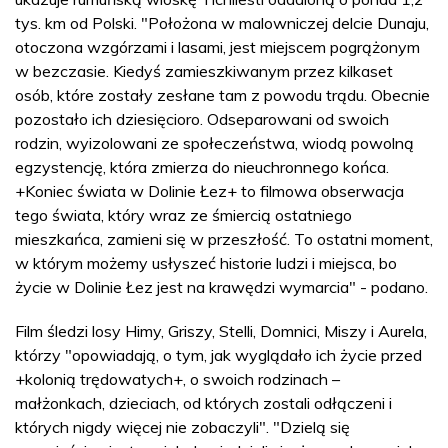
tys. km od Polski. "Położona w malowniczej delcie Dunaju,
otoczona wzgórzami i lasami, jest miejscem pogrążonym
w bezczasie. Kiedyś zamieszkiwanym przez kilkaset
osób, które zostały zesłane tam z powodu trądu. Obecnie
pozostało ich dziesięcioro. Odseparowani od swoich
rodzin, wyizolowani ze społeczeństwa, wiodą powolną
egzystencję, która zmierza do nieuchronnego końca.
+Koniec świata w Dolinie Łez+ to filmowa obserwacja
tego świata, który wraz ze śmiercią ostatniego
mieszkańca, zamieni się w przeszłość. To ostatni moment,
w którym możemy usłyszeć historie ludzi i miejsca, bo
życie w Dolinie Łez jest na krawędzi wymarcia" - podano.
Film śledzi losy Himy, Griszy, Stelli, Domnici, Miszy i Aurela,
którzy "opowiadają, o tym, jak wyglądało ich życie przed
+kolonią trędowatych+, o swoich rodzinach –
małżonkach, dzieciach, od których zostali odłączeni i
których nigdy więcej nie zobaczyli". "Dzielą się