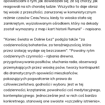
opowieściami o tym, jak dowiedzieli się, że są chorzy, jak
reagowali na ich chorobę ludzie. Wszystko to daje obraz
tej wioski z przeszłości, zanurzonej w komunistycznym
reżimie czasów Ceau?escu, kiedy to wioska stała się
zamkniętym, wyizolowanym ośrodkiem, który na dekady
został wymazany z map i kart historii Rumunii" - napisano.
"Koniec świata w Dolinie Łez" podąża także "za
codziennością bohaterów, za teraźniejszością, która
przez izolację wydaje się bezczasem". "Powolny rytm
codziennych czynności – rąbania drewna,
przygotowywania posiłków, słuchania radia, obserwacji
przemykających przez wioskę psów, tworzy kontrapunkt
dla dramatycznych opowieści mieszkańców,
pokazujących pogwałcenie ich prawa do
człowieczeństwa, godności i wyboru. Jest w tej
codzienności, krzątaninie, powolności coś medytacyjnego,
kontemplacyjnego. Jednocześnie jest w nich coś bardzo
konkretnego, stanowią one swoiste +szczeliny istnienia+,