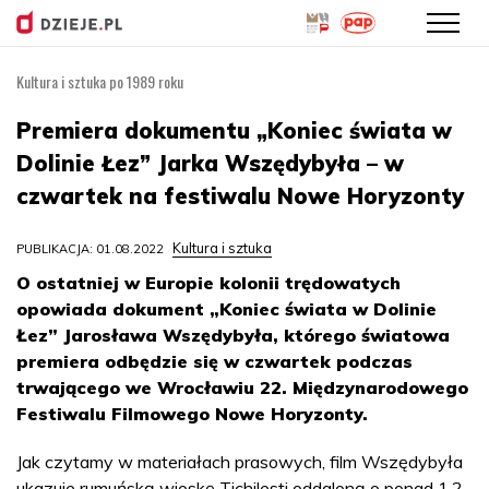
Kultura i sztuka po 1989 roku
Przejdź
do
Premiera dokumentu „Koniec świata w
treści
Dolinie Łez” Jarka Wszędybyła – w
czwartek na festiwalu Nowe Horyzonty
Kultura i sztuka
PUBLIKACJA: 01.08.2022
O ostatniej w Europie kolonii trędowatych
opowiada dokument „Koniec świata w Dolinie
Łez” Jarosława Wszędybyła, którego światowa
premiera odbędzie się w czwartek podczas
trwającego we Wrocławiu 22. Międzynarodowego
Festiwalu Filmowego Nowe Horyzonty.
Jak czytamy w materiałach prasowych, film Wszędybyła
ukazuje rumuńską wioskę Tichilesti oddaloną o ponad 1,2