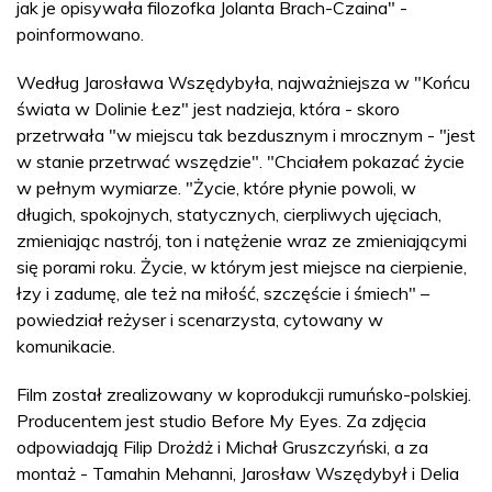
jak je opisywała filozofka Jolanta Brach-Czaina" -
poinformowano.
Według Jarosława Wszędybyła, najważniejsza w "Końcu
świata w Dolinie Łez" jest nadzieja, która - skoro
przetrwała "w miejscu tak bezdusznym i mrocznym - "jest
w stanie przetrwać wszędzie". "Chciałem pokazać życie
w pełnym wymiarze. "Życie, które płynie powoli, w
długich, spokojnych, statycznych, cierpliwych ujęciach,
zmieniając nastrój, ton i natężenie wraz ze zmieniającymi
się porami roku. Życie, w którym jest miejsce na cierpienie,
łzy i zadumę, ale też na miłość, szczęście i śmiech" –
powiedział reżyser i scenarzysta, cytowany w
komunikacie.
Film został zrealizowany w koprodukcji rumuńsko-polskiej.
Producentem jest studio Before My Eyes. Za zdjęcia
odpowiadają Filip Drożdż i Michał Gruszczyński, a za
montaż - Tamahin Mehanni, Jarosław Wszędybył i Delia