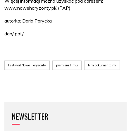
Więcej informacji można uzyskać pod adresem:
www.nowehoryzonty.pl/. (PAP)
autorka: Daria Porycka
dap/ pat/
Festiwal Nowe Horyzonty
premiera filmu
film dokumentalny
NEWSLETTER