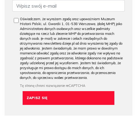
Oświadczam, że wyrażam zgodę oraz upoważniam Muzeum
Historii Polski, ul. Gwardii 1, 01-538 Warszawa, (dalej MHP) jako
Administratora danych osobowych oraz wszelkie podmioty
działające na rzecz lub zlecenie MHP do przetwarzania moich
danych osob. (e-mail) w zakresie i celach niezbędnych do
otrzymywania newslettera dzieje.pl od dnia wyrażenia tej zgody do
jej odwołania. Jestem świadomy/a, że mam prawo w dowolnym
momencie odwołać zgodę oraz że odwołanie zgody nie wpływa na
zgodność z prawem przetwarzania, którego dokonano na podstawie
zgody udzielonej przed jej wycofaniem. Jestem też świadomy/a, że
przysługuje mi prawo dostępu do moich danych, do ich
sprostowania, do ograniczenia przetwarzania, do przenoszenia
danych, do sprzeciwu wobec przetwarzania.