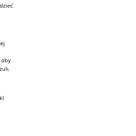
edzieć
ej
, aby
uli,
kl