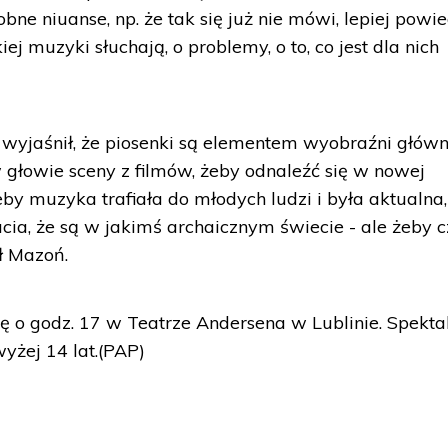
ne niuanse, np. że tak się już nie mówi, lepiej powi
iej muzyki słuchają, o problemy, o to, co jest dla nich
wyjaśnił, że piosenki są elementem wyobraźni główn
w głowie sceny z filmów, żeby odnaleźć się w nowej
żeby muzyka trafiała do młodych ludzi i była aktualna
cia, że są w jakimś archaicznym świecie - ale żeby cz
ył Mazoń.
ę o godz. 17 w Teatrze Andersena w Lublinie. Spekta
yżej 14 lat.(PAP)