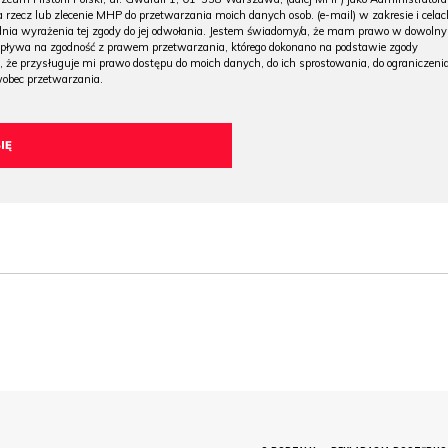
 rzecz lub zlecenie MHP do przetwarzania moich danych osob. (e-mail) w zakresie i celac
 dnia wyrażenia tej zgody do jej odwołania. Jestem świadomy/a, że mam prawo w dowoln
wpływa na zgodność z prawem przetwarzania, którego dokonano na podstawie zgody
, że przysługuje mi prawo dostępu do moich danych, do ich sprostowania, do ograniczeni
wobec przetwarzania.