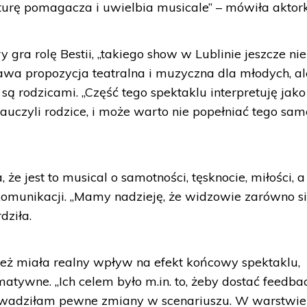
urę pomagacza i uwielbia musicale” – mówiła aktor
gra rolę Bestii, „takiego show w Lublinie jeszcze nie
iekawa propozycja teatralna i muzyczna dla młodych, al
 są rodzicami. „Część tego spektaklu interpretuję jako
nauczyli rodzice, i może warto nie popełniać tego sa
że jest to musical o samotności, tęsknocie, miłości, a
 komunikacji. „Mamy nadzieję, że widzowie zarówno s
dziła.
zież miała realny wpływ na efekt końcowy spektaklu,
atywne. „Ich celem było m.in. to, żeby dostać feedba
owadziłam pewne zmiany w scenariuszu. W warstwie