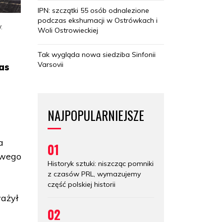
IPN: szczątki 55 osób odnalezione
podczas ekshumacji w Ostrówkach i
.
Woli Ostrowieckiej
Tak wygląda nowa siedziba Sinfonii
Varsovii
nas
NAJPOPULARNIEJSZE
a
01
owego
Historyk sztuki: niszcząc pomniki
z czasów PRL, wymazujemy
część polskiej historii
ważył
02