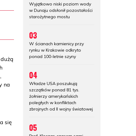
Wyjątkowo niski poziom wody
w Dunaju odsłonił pozostałości
starożytnego mostu
03
W ścianach kamienicy przy
rynku w Krakowie odkryto
ponad 100-letnie szyny
z dużą
h
04
,
Władze USA poszukują
y na
szczątków ponad 81 tys.
żołnierzy amerykańskich
poległych w konfliktach
zbrojnych od II wojny światowej
a się
05
Prof. Klęczar: czasem sami