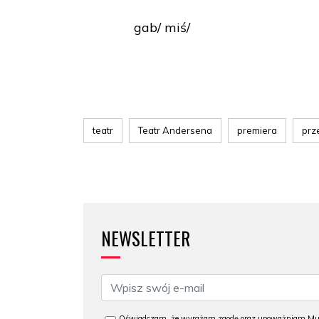
gab/ miś/
teatr
Teatr Andersena
premiera
prz
NEWSLETTER
Oświadczam, że wyrażam zgodę oraz upoważniam Muzeu