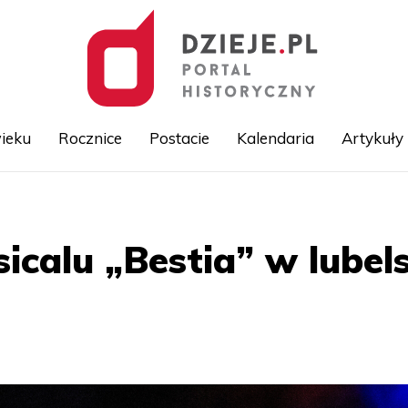
ieku
Rocznice
Postacie
Kalendaria
Artykuły
Przejdź
do
treści
icalu „Bestia” w lubel