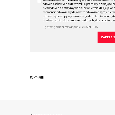
danych osobowych oraz wszelkie podmioty działające na
niezbędnych do otrzymywania newslettera dzieje.pl od
momencie odwołać zgodę oraz że odwołanie zgody nie 
udzielonej przed jej wycofaniem. Jestem też świadomy/a
przetwarzania, do przenoszenia danych, do sprzeciwu 
COPYRIGHT