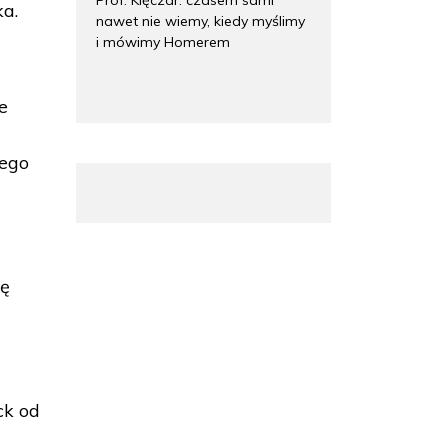
ka.
nawet nie wiemy, kiedy myślimy
i mówimy Homerem
e
mego
ię
ck od