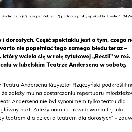
a Sacharczuk (C) i Kacper Kubiec (P) podczas próby spektaklu „Bestia”. PAP/W
 i dorosłych. Część spektaklu jest o tym, czego 
e warto nie popełniać tego samego błędu teraz –
tóry wciela się w rolę tytułowej „Bestii” w reż.
calu w lubelskim Teatrze Andersena w sobotę.
y Teatru Andersena Krzysztof Rzączyński podkreślił n
, że zależy mu na dostarczaniu repertuaru młodzież
 Teatr Andersena nie był synonimem tylko teatru dla
o główny nurt. Zależy nam na likwidowaniu tej luki
zy teatrem dla dzieci a teatrem dla dorosłych” – zau