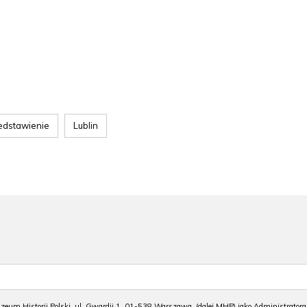
edstawienie
Lublin
m Historii Polski, ul. Gwardii 1, 01-538 Warszawa, (dalej MHP) jako Administratora