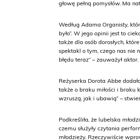
głowę pełną pomysłów. Ma nat
Według Adama Organisty, który 
było”. W jego opinii jest to c
także dla osób dorosłych, które
spektakl o tym, czego nas nie 
błędu teraz” – zauważył aktor.
Reżyserka Dorota Abbe dodała, 
także o braku miłości i braku
wzruszą, jak i ubawią” – stwier
Podkreśliła, że lubelska młod
czemu służyły czytania perform
młodzieży. Rzeczywiście wpr