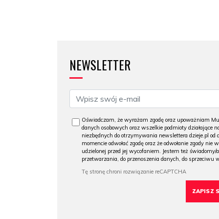
NEWSLETTER
Oświadczam, że wyrażam zgodę oraz upoważniam Muzeu
danych osobowych oraz wszelkie podmioty działające na
niezbędnych do otrzymywania newslettera dzieje.pl od
momencie odwołać zgodę oraz że odwołanie zgody nie 
udzielonej przed jej wycofaniem. Jestem też świadomy/a
przetwarzania, do przenoszenia danych, do sprzeciwu 