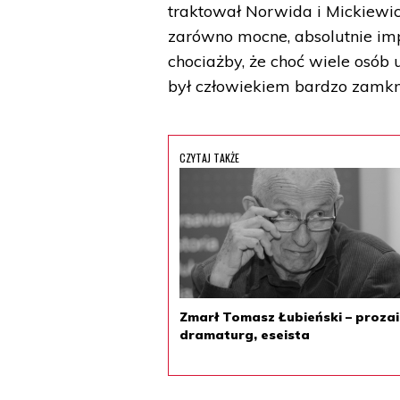
traktował Norwida i Mickiewicz
zarówno mocne, absolutnie impo
chociażby, że choć wiele osób
był człowiekiem bardzo zamkni
CZYTAJ TAKŻE
Zmarł Tomasz Łubieński – prozai
dramaturg, eseista