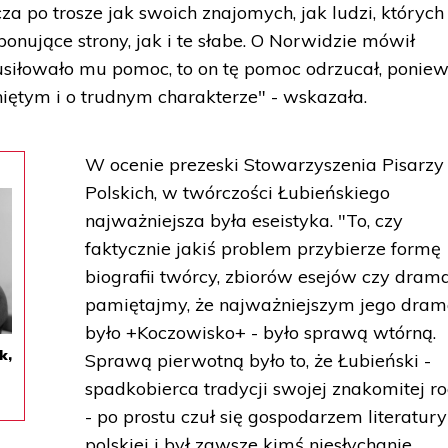
a po trosze jak swoich znajomych, jak ludzi, których
nujące strony, jak i te słabe. O Norwidzie mówił
 usiłowało mu pomoc, to on tę pomoc odrzucał, ponie
ętym i o trudnym charakterze" - wskazała.
W ocenie prezeski Stowarzyszenia Pisarzy
Polskich, w twórczości Łubieńskiego
najważniejsza była eseistyka. "To, czy
faktycznie jakiś problem przybierze formę
biografii twórcy, zbiorów esejów czy dram
pamiętajmy, że najważniejszym jego dra
było +Koczowisko+ - było sprawą wtórną.
k,
Sprawą pierwotną było to, że Łubieński -
spadkobierca tradycji swojej znakomitej r
- po prostu czuł się gospodarzem literatury
polskiej i był zawsze kimś niesłychanie