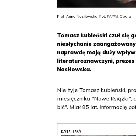
Prof. Anna Nasiłowska. Fot. PAP/M. Obara
Tomasz Łubieński czuł się g
niesłychanie zaangażowany w
naprawdę mają duży wpływ n
literaturoznawczyni, prezes
Nasiłowska.
Nie żyje Tomasz Łubieński, proz
miesięcznika "Nowe Książki", au
bić". Miał 85 lat. Informację po
CZYTAJ TAKŻE