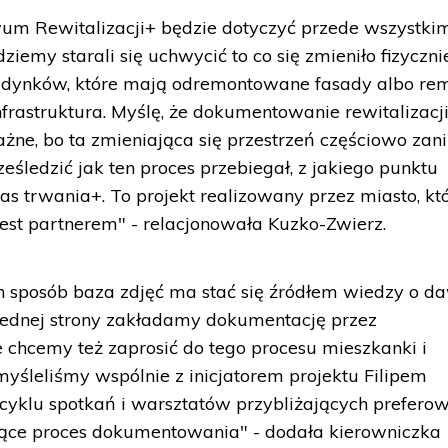
wum Rewitalizacji+ będzie dotyczyć przede wszystki
ziemy starali się uchwycić to co się zmieniło fizyczni
 budynków, które mają odremontowane fasady albo re
infrastruktura. Myślę, że dokumentowanie rewitalizacj
 ważne, bo ta zmieniająca się przestrzeń częściowo zan
eśledzić jak ten proces przebiegał, z jakiego punktu
as trwania+. To projekt realizowany przez miasto, kt
st partnerem" - relacjonowała Kuzko-Zwierz.
 sposób baza zdjęć ma stać się źródłem wiedzy o d
 jednej strony zakładamy dokumentację przez
e chcemy też zaprosić do tego procesu mieszkanki i
yśleliśmy wspólnie z inicjatorem projektu Filipem
cyklu spotkań i warsztatów przybliżających prefero
iające proces dokumentowania" - dodała kierowniczka