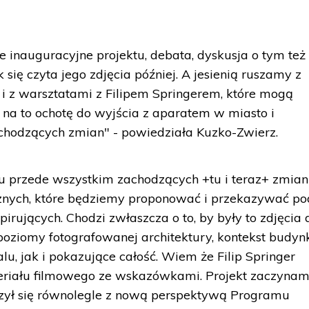
 inauguracyjne projektu, debata, dyskusja o tym też 
 się czyta jego zdjęcia później. A jesienią ruszamy z
 i z warsztatami z Filipem Springerem, które mogą
 na to ochotę do wyjścia z aparatem w miasto i
chodzących zmian" - powiedziała Kuzko-Zwierz.
u przede wszystkim zachodzących +tu i teraz+ zmian
znych, które będziemy proponować i przekazywać po
pirujących. Chodzi zwłaszcza o to, by były to zdjęcia
 poziomy fotografowanej architektury, kontekst budyn
lu, jak i pokazujące całość. Wiem że Filip Springer
teriału filmowego ze wskazówkami. Projekt zaczyna
czył się równolegle z nową perspektywą Programu