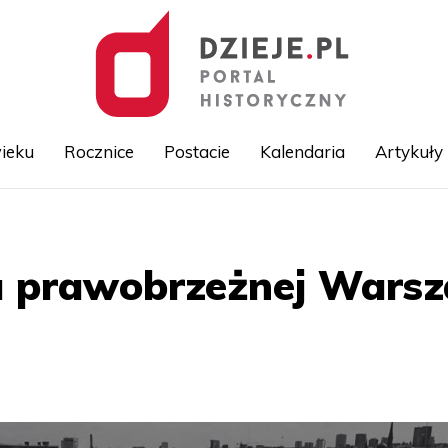
ieku
Rocznice
Postacie
Kalendaria
Artykuły
Przejdź
do
treści
ja prawobrzeżnej Wars