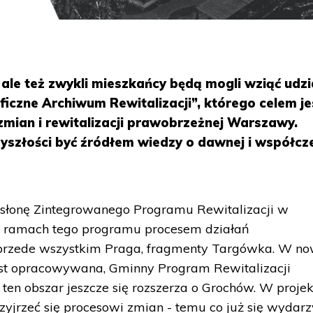
 ale też zwykli mieszkańcy będą mogli wziąć udzi
ficzne Archiwum Rewitalizacji”, którego celem je
ian i rewitalizacji prawobrzeżnej Warszawy.
yszłości być źródłem wiedzy o dawnej i współcz
dsłonę Zintegrowanego Programu Rewitalizacji w
W ramach tego programu procesem działań
a przede wszystkim Praga, fragmenty Targówka. W no
jest opracowywana, Gminny Program Rewitalizacji
, ten obszar jeszcze się rozszerza o Grochów. W projek
jrzeć się procesowi zmian - temu co już się wydarzy