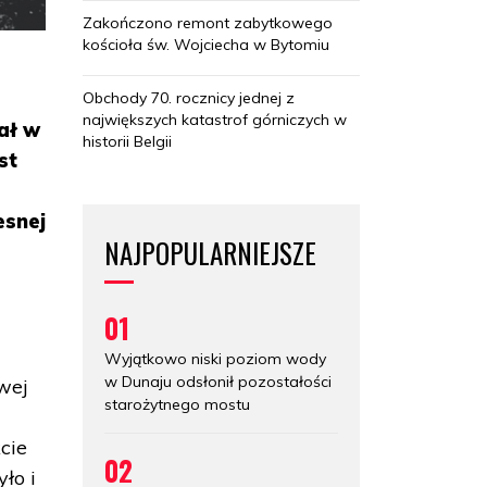
Zakończono remont zabytkowego
kościoła św. Wojciecha w Bytomiu
Obchody 70. rocznicy jednej z
największych katastrof górniczych w
ał w
historii Belgii
st
esnej
NAJPOPULARNIEJSZE
01
Wyjątkowo niski poziom wody
w Dunaju odsłonił pozostałości
wej
starożytnego mostu
cie
02
ło i