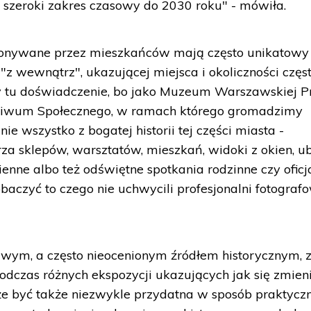
y szeroki zakres czasowy do 2030 roku" - mówiła.
ykonywane przez mieszkańców mają często unikatowy
"z wewnątrz", ukazującej miejsca i okoliczności częs
y tu doświadczenie, bo jako Muzeum Warszawskiej P
chiwum Społecznego, w ramach którego gromadzimy
e wszystko z bogatej historii tej części miasta -
za sklepów, warsztatów, mieszkań, widoki z okien, ub
ienne albo też odświętne spotkania rodzinne czy oficj
baczyć to czego nie uchwycili profesjonalni fotograf
ekawym, a często nieocenionym źródłem historycznym, 
podczas różnych ekspozycji ukazujących jak się zmien
 być także niezwykle przydatna w sposób praktycz