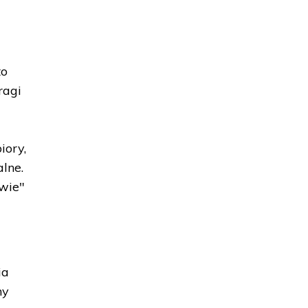
to
ragi
iory,
alne.
owie"
z
ia
ny