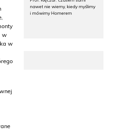
nawet nie wiemy, kiedy myślimy
m
i mówimy Homerem
e,
monty
i w
ika w
órego
awnej
wane