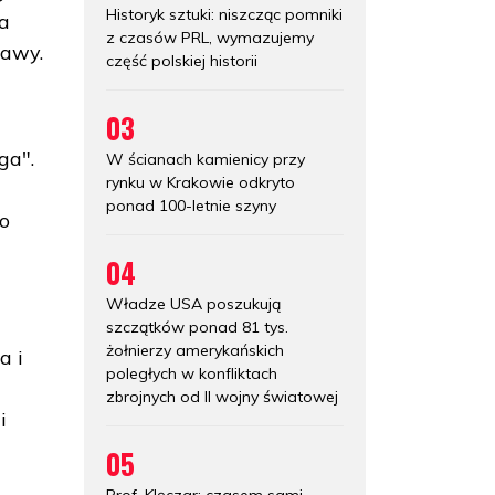
Historyk sztuki: niszcząc pomniki
na
z czasów PRL, wymazujemy
zawy.
część polskiej historii
03
ga".
W ścianach kamienicy przy
rynku w Krakowie odkryto
ponad 100-letnie szyny
go
04
Władze USA poszukują
szczątków ponad 81 tys.
żołnierzy amerykańskich
a i
poległych w konfliktach
zbrojnych od II wojny światowej
i
05
Prof. Klęczar: czasem sami