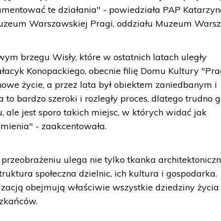
kumentować te działania" - powiedziała PAP Katarzy
Muzeum Warszawskiej Pragi, oddziału Muzeum Wars
wym brzegu Wisły, które w ostatnich latach uległy
acyk Konopackiego, obecnie filię Domu Kultury "Pra
nowe życie, a przez lata był obiektem zaniedbanym i
o bardzo szeroki i rozległy proces, dlatego trudno 
le jest sporo takich miejsc, w których widać jak
mienia" - zaakcentowała.
 przeobrażeniu ulega nie tylko tkanka architektoniczn
truktura społeczna dzielnic, ich kultura i gospodarka.
acją obejmują właściwie wszystkie dziedziny życia 
zkańców.