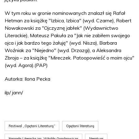
W tym roku w gronie nominowanych znalazł się Rafał
Hetman za książkę "Izbica, Izbica" (wyd. Czarne), Robert
Nowakowski za "Ojczyznę jabłek" (Wydawnictwo
Literackie), Mateusz Pakuła za "Jak nie zabiłem swojego
ojca i jak bardzo tego żałuję" (wyd. Nisza), Barbara
Woźniak za "Niejedno" (wyd. Drzazgi), a Aleksandra
Zbroja – za książkę "Mireczek. Patoopowieść o moim ojcu"
(wyd. Agora).(PAP)
Autorka: Ilona Pecka
ilp/ jann/
Festiwal „Opętani Literaturą”
Opętani literaturą
Nagroda Literacka im. Witolda Gombrowicza
literatura