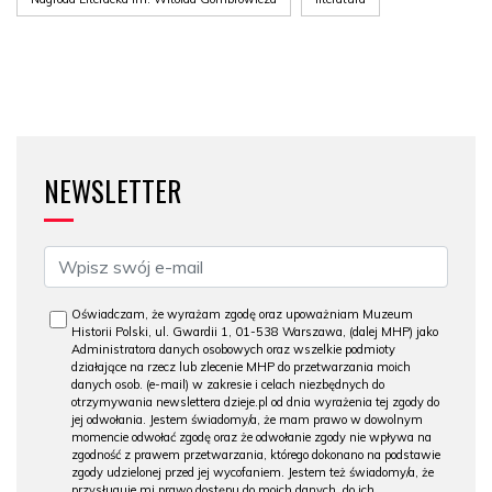
NEWSLETTER
Oświadczam, że wyrażam zgodę oraz upoważniam Muzeum
Historii Polski, ul. Gwardii 1, 01-538 Warszawa, (dalej MHP) jako
Administratora danych osobowych oraz wszelkie podmioty
działające na rzecz lub zlecenie MHP do przetwarzania moich
danych osob. (e-mail) w zakresie i celach niezbędnych do
otrzymywania newslettera dzieje.pl od dnia wyrażenia tej zgody do
jej odwołania. Jestem świadomy/a, że mam prawo w dowolnym
momencie odwołać zgodę oraz że odwołanie zgody nie wpływa na
zgodność z prawem przetwarzania, którego dokonano na podstawie
zgody udzielonej przed jej wycofaniem. Jestem też świadomy/a, że
przysługuje mi prawo dostępu do moich danych, do ich