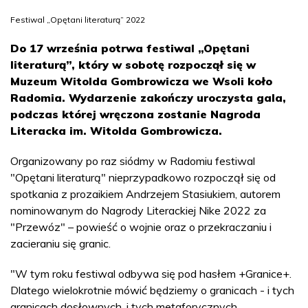
Festiwal „Opętani literaturą” 2022
Do 17 września potrwa festiwal „Opętani
literaturą”, który w sobotę rozpoczął się w
Muzeum Witolda Gombrowicza we Wsoli koło
Radomia. Wydarzenie zakończy uroczysta gala,
podczas której wręczona zostanie Nagroda
Literacka im. Witolda Gombrowicza.
Organizowany po raz siódmy w Radomiu festiwal
"Opętani literaturą" nieprzypadkowo rozpoczął się od
spotkania z prozaikiem Andrzejem Stasiukiem, autorem
nominowanym do Nagrody Literackiej Nike 2022 za
"Przewóz" – powieść o wojnie oraz o przekraczaniu i
zacieraniu się granic.
"W tym roku festiwal odbywa się pod hasłem +Granice+.
Dlatego wielokrotnie mówić będziemy o granicach - i tych
granicach dosłownych, i tych metaforycznych.