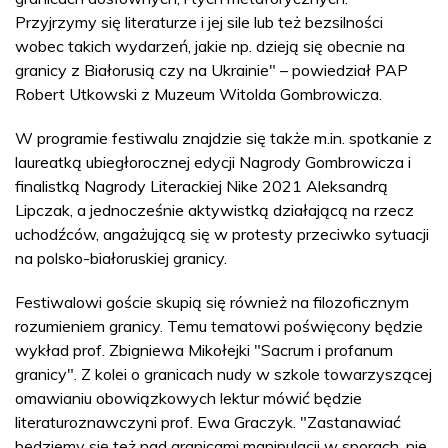
Przyjrzymy się literaturze i jej sile lub też bezsilności
wobec takich wydarzeń, jakie np. dzieją się obecnie na
granicy z Białorusią czy na Ukrainie" – powiedział PAP
Robert Utkowski z Muzeum Witolda Gombrowicza.
W programie festiwalu znajdzie się także m.in. spotkanie z
laureatką ubiegłorocznej edycji Nagrody Gombrowicza i
finalistką Nagrody Literackiej Nike 2021 Aleksandrą
Lipczak, a jednocześnie aktywistką działającą na rzecz
uchodźców, angażującą się w protesty przeciwko sytuacji
na polsko-białoruskiej granicy.
Festiwalowi goście skupią się również na filozoficznym
rozumieniem granicy. Temu tematowi poświęcony będzie
wykład prof. Zbigniewa Mikołejki "Sacrum i profanum
granicy". Z kolei o granicach nudy w szkole towarzyszącej
omawianiu obowiązkowych lektur mówić będzie
literaturoznawczyni prof. Ewa Graczyk. "Zastanawiać
będziemy się też nad granicami manipulacji w sporach, nie