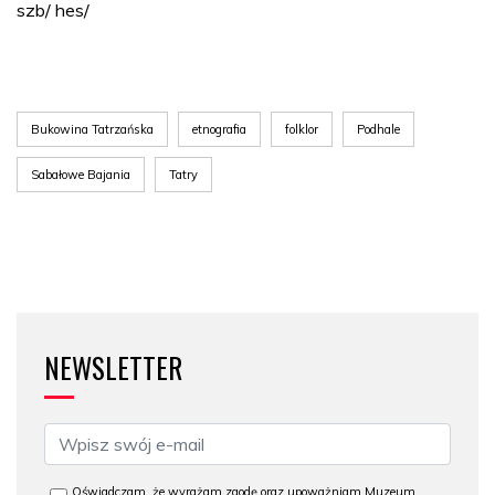
szb/ hes/
Bukowina Tatrzańska
etnografia
folklor
Podhale
Sabałowe Bajania
Tatry
NEWSLETTER
Oświadczam, że wyrażam zgodę oraz upoważniam Muzeum