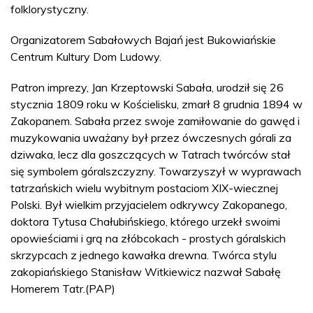
folklorystyczny.
Organizatorem Sabałowych Bajań jest Bukowiańskie
Centrum Kultury Dom Ludowy.
Patron imprezy, Jan Krzeptowski Sabała, urodził się 26
stycznia 1809 roku w Kościelisku, zmarł 8 grudnia 1894 w
Zakopanem. Sabała przez swoje zamiłowanie do gawęd i
muzykowania uważany był przez ówczesnych górali za
dziwaka, lecz dla goszczących w Tatrach twórców stał
się symbolem góralszczyzny. Towarzyszył w wyprawach
tatrzańskich wielu wybitnym postaciom XIX-wiecznej
Polski. Był wielkim przyjacielem odkrywcy Zakopanego,
doktora Tytusa Chałubińskiego, którego urzekł swoimi
opowieściami i grą na złóbcokach - prostych góralskich
skrzypcach z jednego kawałka drewna. Twórca stylu
zakopiańskiego Stanisław Witkiewicz nazwał Sabałę
Homerem Tatr.(PAP)