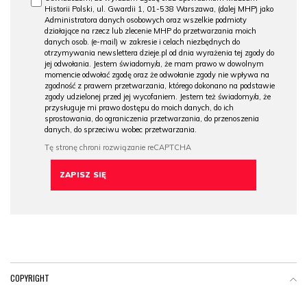
Historii Polski, ul. Gwardii 1, 01-538 Warszawa, (dalej MHP) jako
Administratora danych osobowych oraz wszelkie podmioty
działające na rzecz lub zlecenie MHP do przetwarzania moich
danych osob. (e-mail) w zakresie i celach niezbędnych do
otrzymywania newslettera dzieje.pl od dnia wyrażenia tej zgody do
jej odwołania. Jestem świadomy/a, że mam prawo w dowolnym
momencie odwołać zgodę oraz że odwołanie zgody nie wpływa na
zgodność z prawem przetwarzania, którego dokonano na podstawie
zgody udzielonej przed jej wycofaniem. Jestem też świadomy/a, że
przysługuje mi prawo dostępu do moich danych, do ich
sprostowania, do ograniczenia przetwarzania, do przenoszenia
danych, do sprzeciwu wobec przetwarzania.
COPYRIGHT