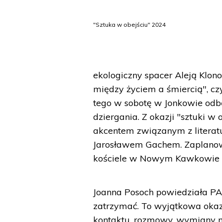
"Sztuka w obejściu" 2024
ekologiczny spacer Aleją Klon
między życiem a śmiercią", c
tego w sobotę w Jonkowie odbęd
dziergania. Z okazji "sztuki w
akcentem związanym z literat
Jarosławem Gachem. Zaplanowan
kościele w Nowym Kawkowie w 
Joanna Posoch powiedziała PAP,
zatrzymać. To wyjątkowa okazj
kontaktu, rozmowy, wymiany m