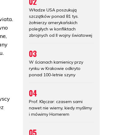
02
Władze USA poszukują
szczątków ponad 81 tys.
iata.
żołnierzy amerykańskich
awno
poległych w konfliktach
zbrojnych od II wojny światowej
ne,
any
03
u.
W ścianach kamienicy przy
rynku w Krakowie odkryto
ponad 100-letnie szyny
04
yscy
Prof. Klęczar: czasem sami
ez
nawet nie wiemy, kiedy myślimy
i mówimy Homerem
05