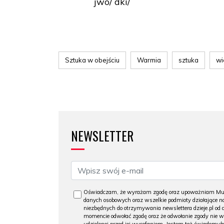
jwo/ dki/
Sztuka w obejściu
Warmia
sztuka
wi
NEWSLETTER
Oświadczam, że wyrażam zgodę oraz upoważniam Muzeu
danych osobowych oraz wszelkie podmioty działające na
niezbędnych do otrzymywania newslettera dzieje.pl od
momencie odwołać zgodę oraz że odwołanie zgody nie 