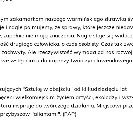
óżnym zakamarkom naszego warmińskiego skrawka św
ocje i nagle pojmujemy, że sprawy, które jeszcze nied
 zupełnie nie mają znaczenia. Nagle staje się widocz
ość drugiego człowieka, o czas osobisty. Czas tak zw
ę zachwyty. Ale rzeczywistość wymaga od nas rozwoj
ała we wstępniaku do imprezy twórczyni lawendowego
jących "Sztukę w obejściu" od kilkudziesięciu lat
chęceni wielkomiejskim życiem artyści, ekolodzy i wsz
tura inspiruje do twórczego działania. Miejscowi prz
 przybyszów "aliantami". (PAP)