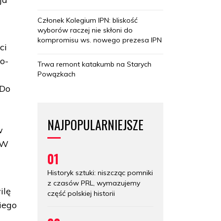
Członek Kolegium IPN: bliskość
wyborów raczej nie skłoni do
kompromisu ws. nowego prezesa IPN
ci
o-
Trwa remont katakumb na Starych
Powązkach
 Do
NAJPOPULARNIEJSZE
w
 W
01
Historyk sztuki: niszcząc pomniki
z czasów PRL, wymazujemy
ilę
część polskiej historii
iego