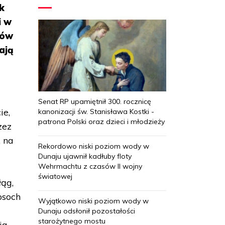
k
i w
ców
ają
Senat RP upamiętnił 300. rocznicę
ie,
kanonizacji św. Stanisława Kostki -
patrona Polski oraz dzieci i młodzieży
zez
, na
Rekordowo niski poziom wody w
Dunaju ujawnił kadłuby floty
Wehrmachtu z czasów II wojny
światowej
ąg,
osoch
Wyjątkowo niski poziom wody w
Dunaju odsłonił pozostałości
starożytnego mostu
ja