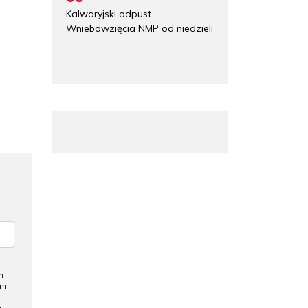
Kalwaryjski odpust
Wniebowzięcia NMP od niedzieli
h
ym