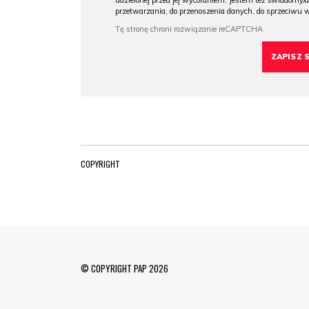
udzielonej przed jej wycofaniem. Jestem też świadomy/a
przetwarzania, do przenoszenia danych, do sprzeciwu 
COPYRIGHT
© COPYRIGHT PAP 2026