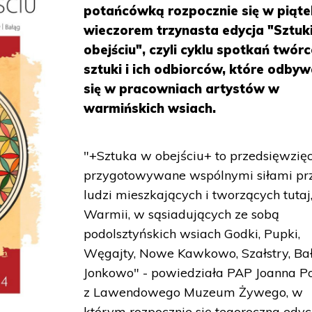
potańcówką rozpocznie się w piąte
wieczorem trzynasta edycja "Sztuk
obejściu", czyli cyklu spotkań twór
sztuki i ich odbiorców, które odbyw
się w pracowniach artystów w
warmińskich wsiach.
"+Sztuka w obejściu+ to przedsięwzięc
przygotowywane wspólnymi siłami pr
ludzi mieszkających i tworzących tutaj
Warmii, w sąsiadujących ze sobą
podolsztyńskich wsiach Godki, Pupki,
Węgajty, Nowe Kawkowo, Szałstry, Bał
Jonkowo" - powiedziała PAP Joanna P
z Lawendowego Muzeum Żywego, w
którym rozpocznie się tegoroczna edyc