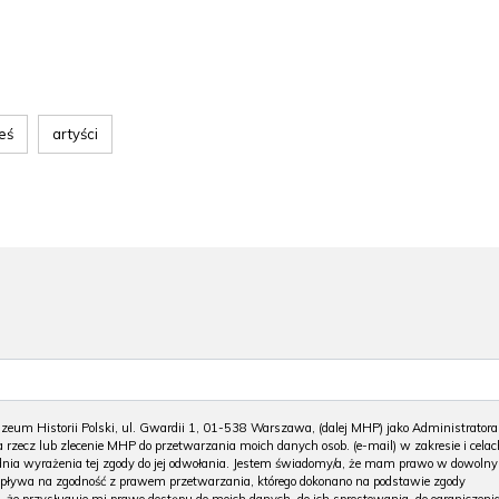
eś
artyści
m Historii Polski, ul. Gwardii 1, 01-538 Warszawa, (dalej MHP) jako Administratora
 rzecz lub zlecenie MHP do przetwarzania moich danych osob. (e-mail) w zakresie i celac
 dnia wyrażenia tej zgody do jej odwołania. Jestem świadomy/a, że mam prawo w dowoln
wpływa na zgodność z prawem przetwarzania, którego dokonano na podstawie zgody