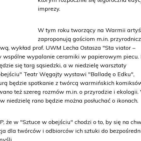
imprezy.
W tym roku tworzący na Warmii artyś
zaproponują gościom m.in. przyrodnicz
ową, wykład prof. UWM Lecha Ostasza "Sta viator –
zy wspólne wypalanie ceramiki w papierowym piecu.
zie się targ sąsiedzki, a w niedzielę warsztaty
 obejściu" Teatr Węgajty wystawi "Balladę o Edku",
urą będzie spotkanie z twórcą warmińskich komiksó
o też szereg rozmów m.in. o przyrodzie i ekologii.
niedzielę rano będzie można posłuchać o ikonach.
 że w "Sztuce w obejściu" chodzi o to, by się na chw
a dla twórców i odbiorców ich sztuki do bezpośredn
yśli.