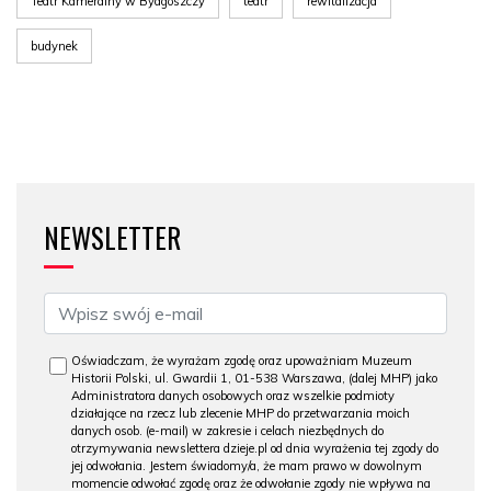
Teatr Kameralny w Bydgoszczy
teatr
rewitalizacja
budynek
NEWSLETTER
Oświadczam, że wyrażam zgodę oraz upoważniam Muzeum
Historii Polski, ul. Gwardii 1, 01-538 Warszawa, (dalej MHP) jako
Administratora danych osobowych oraz wszelkie podmioty
działające na rzecz lub zlecenie MHP do przetwarzania moich
danych osob. (e-mail) w zakresie i celach niezbędnych do
otrzymywania newslettera dzieje.pl od dnia wyrażenia tej zgody do
jej odwołania. Jestem świadomy/a, że mam prawo w dowolnym
momencie odwołać zgodę oraz że odwołanie zgody nie wpływa na