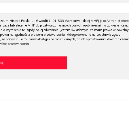
m Historii Polski, ul. Gwardii 1, 01-538 Warszawa, (dalej MHP) jako Administratora
 rzecz lub zlecenie MHP do przetwarzania moich danych osob. (e-mail) w zakresie i celac
 dnia wyrażenia tej zgody do jej odwołania. Jestem świadomy/a, że mam prawo w dowoln
wpływa na zgodność z prawem przetwarzania, którego dokonano na podstawie zgody
, że przysługuje mi prawo dostępu do moich danych, do ich sprostowania, do ograniczeni
wobec przetwarzania.