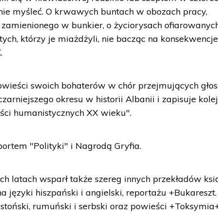
nie myśleć. O krwawych buntach w obozach pracy,
u zamienionego w bunkier, o życiorysach ofiarowanyc
 tych, którzy je miażdżyli, nie bacząc na konsekwencje
.
powieści swoich bohaterów w chór przejmujących gło
arniejszego okresu w historii Albanii i zapisuje kole
ści humanistycznych XX wieku".
ortem "Polityki" i Nagrodą Gryfia.
ich latach wsparł także szereg innych przekładów ksi
 języki hiszpański i angielski, reportażu +Bukareszt.
 estoński, rumuński i serbski oraz powieści +Toksymia