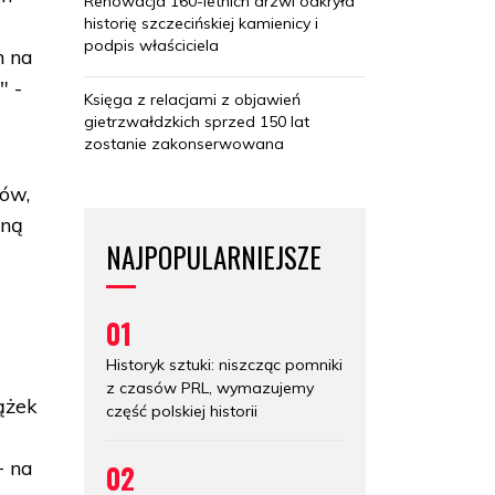
Renowacja 160-letnich drzwi odkryła
historię szczecińskiej kamienicy i
podpis właściciela
h na
" -
Księga z relacjami z objawień
gietrzwałdzkich sprzed 150 lat
zostanie zakonserwowana
sów,
jną
NAJPOPULARNIEJSZE
01
Historyk sztuki: niszcząc pomniki
z czasów PRL, wymazujemy
ążek
część polskiej historii
+ na
02