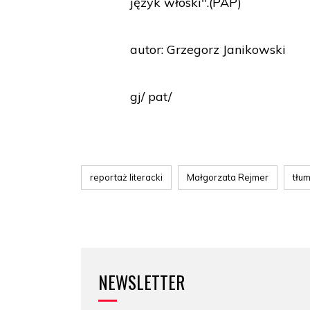
język włoski".(PAP)
autor: Grzegorz Janikowski
gj/ pat/
reportaż literacki
Małgorzata Rejmer
tłu
NEWSLETTER