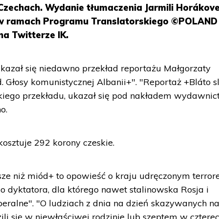
 Czechach. Wydanie tłumaczenia Jarmili Horákove
K) w ramach Programu Translatorskiego ©POLAND
a Twitterze IK.
ukazał się niedawno przekład reportażu Małgorzaty
. Głosy komunistycznej Albanii+". "Reportaż +Bláto s
eskiego przekładu, ukazał się pod nakładem wydawni
o.
 kosztuje 292 korony czeskie.
sze niż miód+ to opowieść o kraju udręczonym terro
 dyktatora, dla którego nawet stalinowska Rosja i
beralne". "O ludziach z dnia na dzień skazywanych n
zili się w niewłaściwej rodzinie lub szeptem w cztere