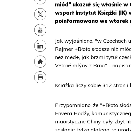
miód” ukazał się właśnie w
wsparł Instytut Książki (I
poinformowano we wtorek n
Jak wyjaśniono, "w Czechach 
Rejmer +Błoto słodsze niż miód
nez med+, jak brzmi tytuł cz
Vetrné mlýny z Brna" - napisan
Książka liczy sobie 312 stron i
Przypomniano, że "+Błoto słod
Envera Hodży, komunistycznego
maoistyczne Chiny były zbyt li
zesłanie, tylko dlatego że urod