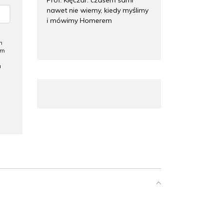
nawet nie wiemy, kiedy myślimy
i mówimy Homerem
h
ym
a