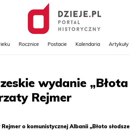
ieku
Rocznice
Postacie
Kalendaria
Artykuły
Przejdź
do
treści
czeskie wydanie „Błota
rzaty Rejmer
Rejmer o komunistycznej Albanii „Błoto słodsze