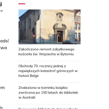
j
 –
ladsí
ctwa
Zakończono remont zabytkowego
kościoła św. Wojciecha w Bytomiu
Obchody 70. rocznicy jednej z
największych katastrof górniczych w
historii Belgii
rem
Znaleziona w kominku książka
zwrócona po 150 latach do biblioteki
w Australii
a
ch