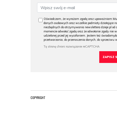
Oświadczam, że wyrażam zgodę oraz upoważniam Muzeu
danych osobowych oraz wszelkie podmioty działające na
niezbędnych do otrzymywania newslettera dzieje.pl od
momencie odwołać zgodę oraz że odwołanie zgody nie 
udzielonej przed jej wycofaniem. Jestem też świadomy/a
przetwarzania, do przenoszenia danych, do sprzeciwu 
COPYRIGHT