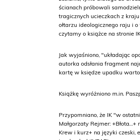
ścianach próbowali samodziel
tragicznych ucieczkach z kraj
ołtarzu ideologicznego raju i o
czytamy o książce na stronie IK
Jak wyjaśniono, "układając o
autorka odsłania fragment najcz
kartę w księdze upadku warto
Książkę wyróżniono m.in. Paszp
Przypomniano, że IK "w ostatn
Małgorzaty Rejmer: +Błota…+ na
Krew i kurz+ na języki czeski,