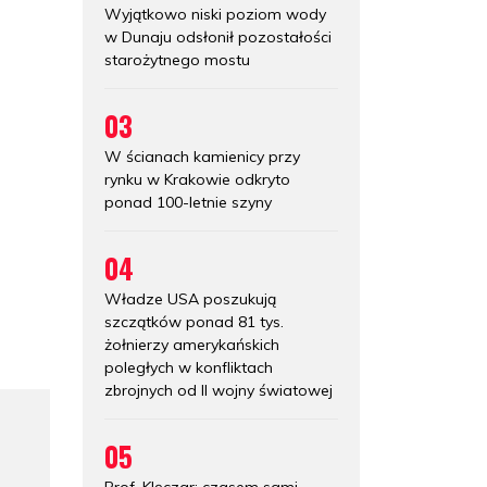
Wyjątkowo niski poziom wody
w Dunaju odsłonił pozostałości
starożytnego mostu
03
W ścianach kamienicy przy
rynku w Krakowie odkryto
ponad 100-letnie szyny
04
Władze USA poszukują
szczątków ponad 81 tys.
żołnierzy amerykańskich
poległych w konfliktach
zbrojnych od II wojny światowej
05
Prof. Klęczar: czasem sami