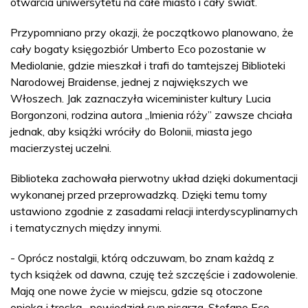
otwarcia uniwersytetu na całe miasto i cały świat.
Przypomniano przy okazji, że początkowo planowano, że
cały bogaty księgozbiór Umberto Eco pozostanie w
Mediolanie, gdzie mieszkał i trafi do tamtejszej Biblioteki
Narodowej Braidense, jednej z największych we
Włoszech. Jak zaznaczyła wiceminister kultury Lucia
Borgonzoni, rodzina autora „Imienia róży” zawsze chciała
jednak, aby książki wróciły do Bolonii, miasta jego
macierzystej uczelni.
Biblioteka zachowała pierwotny układ dzięki dokumentacji
wykonanej przed przeprowadzką. Dzięki temu tomy
ustawiono zgodnie z zasadami relacji interdyscyplinarnych
i tematycznych między innymi.
- Oprócz nostalgii, którą odczuwam, bo znam każdą z
tych książek od dawna, czuję też szczęście i zadowolenie.
Mają one nowe życie w miejscu, gdzie są otoczone
opieką i troską- powiedział syn pisarza, Stefano Eco-