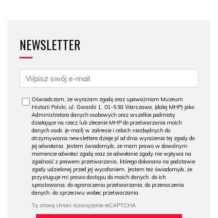
NEWSLETTER
Oświadczam, że wyrażam zgodę oraz upoważniam Muzeum
Historii Polski, ul. Gwardii 1, 01-538 Warszawa, (dalej MHP) jako
Administratora danych osobowych oraz wszelkie podmioty
działające na rzecz lub zlecenie MHP do przetwarzania moich
danych osob. (e-mail) w zakresie i celach niezbędnych do
otrzymywania newslettera dzieje.pl od dnia wyrażenia tej zgody do
jej odwołania. Jestem świadomy/a, że mam prawo w dowolnym
momencie odwołać zgodę oraz że odwołanie zgody nie wpływa na
zgodność z prawem przetwarzania, którego dokonano na podstawie
zgody udzielonej przed jej wycofaniem. Jestem też świadomy/a, że
przysługuje mi prawo dostępu do moich danych, do ich
sprostowania, do ograniczenia przetwarzania, do przenoszenia
danych, do sprzeciwu wobec przetwarzania.