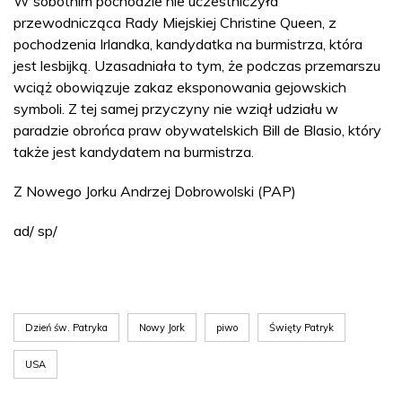
W sobotnim pochodzie nie uczestniczyła
przewodnicząca Rady Miejskiej Christine Queen, z
pochodzenia Irlandka, kandydatka na burmistrza, która
jest lesbijką. Uzasadniała to tym, że podczas przemarszu
wciąż obowiązuje zakaz eksponowania gejowskich
symboli. Z tej samej przyczyny nie wziął udziału w
paradzie obrońca praw obywatelskich Bill de Blasio, który
także jest kandydatem na burmistrza.
Z Nowego Jorku Andrzej Dobrowolski (PAP)
ad/ sp/
Dzień św. Patryka
Nowy Jork
piwo
Święty Patryk
USA