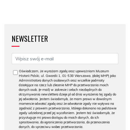
NEWSLETTER
Oświadczam, że wyrażam zgodę oraz upoważniam Muzeum
Historii Polski, ul. Gwardii 1, 01-538 Warszawa, (dalej MHP) jako
Administratora danych osobowych oraz wszelkie podmioty
działające na rzecz lub zlecenie MHP do przetwarzania moich
danych osob. (e-mail) w zakresie i celach niezbędnych do
otrzymywania newslettera dzieje.pl od dnia wyrażenia tej zgody do
jej odwołania. Jestem świadomy/a, że mam prawo w dowolnym
momencie odwołać zgodę oraz że odwołanie zgody nie wpływa na
zgodność z prawem przetwarzania, którego dokonano na podstawie
zgody udzielonej przed jej wycofaniem. Jestem też świadomy/a, że
przysługuje mi prawo dostępu do moich danych, do ich
sprostowania, do ograniczenia przetwarzania, do przenoszenia
danych, do sprzeciwu wobec przetwarzania.