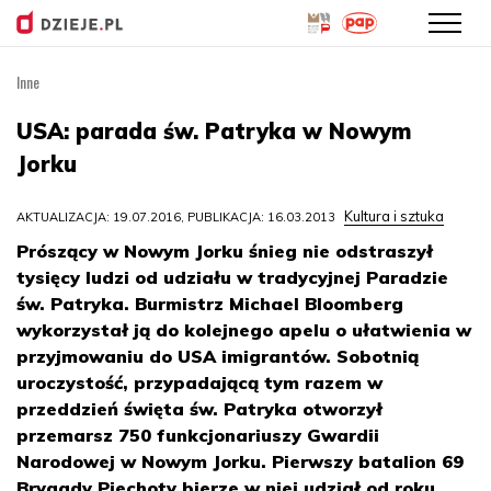
Inne
Przejdź
do
USA: parada św. Patryka w Nowym
treści
Jorku
Kultura i sztuka
AKTUALIZACJA: 19.07.2016, PUBLIKACJA: 16.03.2013
Prószący w Nowym Jorku śnieg nie odstraszył
tysięcy ludzi od udziału w tradycyjnej Paradzie
św. Patryka. Burmistrz Michael Bloomberg
wykorzystał ją do kolejnego apelu o ułatwienia w
przyjmowaniu do USA imigrantów. Sobotnią
uroczystość, przypadającą tym razem w
przeddzień święta św. Patryka otworzył
przemarsz 750 funkcjonariuszy Gwardii
Narodowej w Nowym Jorku. Pierwszy batalion 69
Brygady Piechoty bierze w niej udział od roku