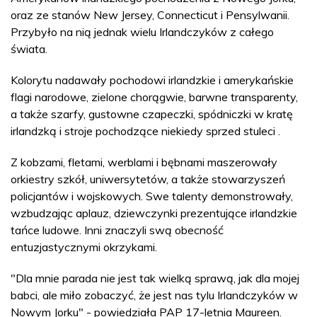
oraz ze stanów New Jersey, Connecticut i Pensylwanii.
Przybyło na nią jednak wielu Irlandczyków z całego
świata.
Kolorytu nadawały pochodowi irlandzkie i amerykańskie
flagi narodowe, zielone chorągwie, barwne transparenty,
a także szarfy, gustowne czapeczki, spódniczki w kratę
irlandzką i stroje pochodzące niekiedy sprzed stuleci .
Z kobzami, fletami, werblami i bębnami maszerowały
orkiestry szkół, uniwersytetów, a także stowarzyszeń
policjantów i wojskowych. Swe talenty demonstrowały,
wzbudzając aplauz, dziewczynki prezentujące irlandzkie
tańce ludowe. Inni znaczyli swą obecność
entuzjastycznymi okrzykami.
"Dla mnie parada nie jest tak wielką sprawą, jak dla mojej
babci, ale miło zobaczyć, że jest nas tylu Irlandczyków w
Nowym Jorku" - powiedziała PAP 17-letnia Maureen.