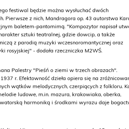
ego festiwal będzie można wysłuchać dwóch
. Pierwsze z nich, Mandragora op. 43 autorstwa Kar
cyjnym baletem-pantomimą. "Kompozytor napisał utw
arakter sztuki teatralnej, gdzie dowcip, a także
raniczą z parodią muzyki wczesnoromantycznej oraz
yki rosyjskiej" - dodała rzeczniczka M2WŚ.
ana Palestry "Pieśń o ziemi w trzech obrazach".
937 r. Efektowność dzieła opiera się na zróżnicowa
cznych wątków melodycznych, czerpiących z folkloru. 
melodie ludowe, m.in. mazura, krakowiaka, oberka,
nowatorską harmoniką i środkami wyrazu daje bogac