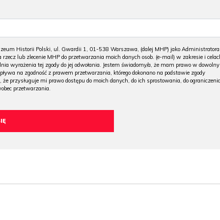
m Historii Polski, ul. Gwardii 1, 01-538 Warszawa, (dalej MHP) jako Administratora
 rzecz lub zlecenie MHP do przetwarzania moich danych osob. (e-mail) w zakresie i celac
 dnia wyrażenia tej zgody do jej odwołania. Jestem świadomy/a, że mam prawo w dowoln
wpływa na zgodność z prawem przetwarzania, którego dokonano na podstawie zgody
, że przysługuje mi prawo dostępu do moich danych, do ich sprostowania, do ograniczeni
wobec przetwarzania.