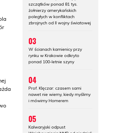
szczątków ponad 81 tys.
żołnierzy amerykańskich
poległych w konfliktach
ola
zbrojnych od II wojny światowej
ór
03
W ścianach kamienicy przy
rynku w Krakowie odkryto
ponad 100-letnie szyny
04
nej
Prof. Klęczar: czasem sami
Każda
nawet nie wiemy, kiedy myślimy
i mówimy Homerem
two
05
Kalwaryjski odpust