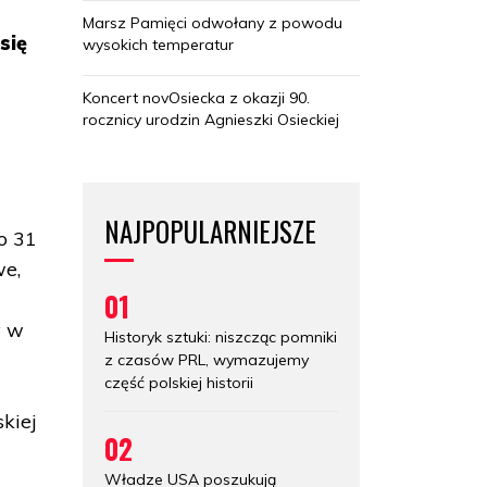
Marsz Pamięci odwołany z powodu
się
wysokich temperatur
Koncert novOsiecka z okazji 90.
rocznicy urodzin Agnieszki Osieckiej
NAJPOPULARNIEJSZE
o 31
we,
01
y w
Historyk sztuki: niszcząc pomniki
z czasów PRL, wymazujemy
część polskiej historii
kiej
02
Władze USA poszukują