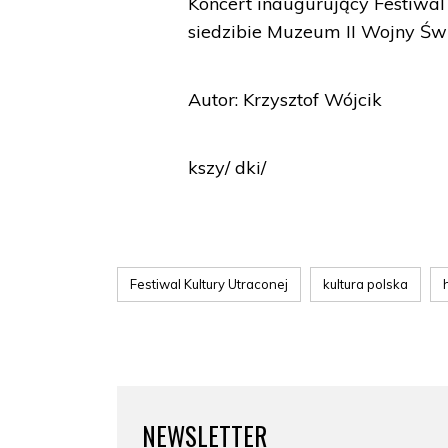
Koncert inaugurujący Festiwal 
siedzibie Muzeum II Wojny Św
Autor: Krzysztof Wójcik
kszy/ dki/
Festiwal Kultury Utraconej
kultura polska
NEWSLETTER