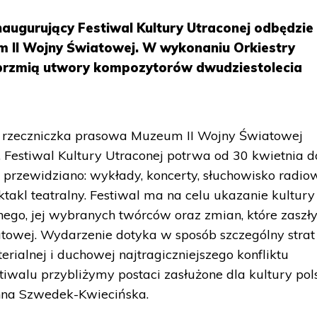
naugurujący Festiwal Kultury Utraconej odbędzie 
m II Wojny Światowej. W wykonaniu Orkiestry
ybrzmią utwory kompozytorów dwudziestolecia
ę rzeczniczka prasowa Muzeum II Wojny Światowej
Festiwal Kultury Utraconej potrwa od 30 kwietnia d
 przewidziano: wykłady, koncerty, słuchowisko radio
akl teatralny. Festiwal ma na celu ukazanie kultury
ego, jej wybranych twórców oraz zmian, które zaszł
towej. Wydarzenie dotyka w sposób szczególny strat
erialnej i duchowej najtragiczniejszego konfliktu
iwalu przybliżymy postaci zasłużone dla kultury pols
anna Szwedek-Kwiecińska.