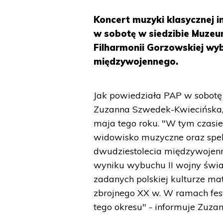
Koncert muzyki klasycznej i
w sobotę w siedzibie Muzeu
Filharmonii Gorzowskiej w
międzywojennego.
Jak powiedziała PAP w sobot
Zuzanna Szwedek-Kwiecińska, 
maja tego roku. "W tym czasie
widowisko muzyczne oraz spekt
dwudziestolecia międzywojenn
wyniku wybuchu II wojny świa
zadanych polskiej kulturze mat
zbrojnego XX w. W ramach fest
tego okresu" - informuje Zuz