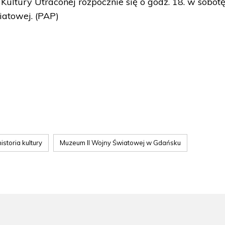
Kultury Utraconej rozpocznie się o godz. 18. w sobot
iatowej. (PAP)
historia kultury
Muzeum II Wojny Światowej w Gdańsku