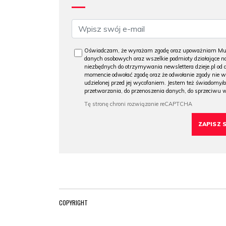
Oświadczam, że wyrażam zgodę oraz upoważniam Muzeu
danych osobowych oraz wszelkie podmioty działające na
niezbędnych do otrzymywania newslettera dzieje.pl od
momencie odwołać zgodę oraz że odwołanie zgody nie 
udzielonej przed jej wycofaniem. Jestem też świadomy/a
przetwarzania, do przenoszenia danych, do sprzeciwu 
COPYRIGHT