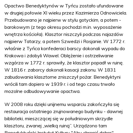
Opactwo Benedyktynów w Tyńcu zostało ufundowane
w drugiej połowie XI wieku przez Kazimierza Odnowiciela.
Przebudowano je najpierw w stylu gotyckim, a potem -
barokowym (z tego okresu pochodzi m.in. wyposażenie
wnętrza kościoła). Klasztor niszczyli podczas najazdów
najpierw Tatarzy, a potem Szwedzi i Rosjanie. W 1772 r.
właśnie z Tyńca konfederaci barscy dokonali wypadu do
Krakowa i zdobyli Wawel. Oblężenie i ostrzeliwanie
wzgórza w 1772 r. sprawiły, że klasztor popadł w ruinę.
W 1816 r. zaborcy dokonali kasacji zakonu. W 1831
zabudowania klasztorne zniszczył pożar. Benedyktyni
wrócili tam dopiero w 1939 r. i od tego czasu trwało
mozolne odbudowywanie opactwa.
W 2008 roku dzięki unijnemu wsparciu zakończyła się
restauracja ostatniego zrujnowanego budynku - dawnej
biblioteki, mieszczącej się w południowym skrzydle
klasztoru, zwanej „wielką ruiną”. Urządzono tam
Benedyktyński Instytut Kultury "Aby chronić dobro".