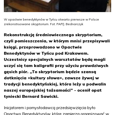
W opactwie benedyktynów w Tyńcu otwarto pierwsze w Polsce
zrekonstruowane skryptorium. Fot. PAP/J. Bednarczyk
Rekonstrukcję średniowiecznego skryptorium,
czyli pomieszczenia, w którym mnisi przepisywali
księgi, przeprowadzono w Opactwie
Benedyktynów w Tyńcu pod Krakowem.
Uczestnicy specjalnych warsztatów będą mogli
uczyć się tam kaligrafii przy użyciu prawdziwych
gęsich piór. „To skryptorium będzie szansą
dotknięcia +kultury słowa+, zawsze żywej w
tradycji benedyktyńskiej, która leży u podwalin
naszej europejskiej tożsamości” - ocenił opat
tyniecki Bernard Sawicki.
Inicjatorem i pomysłodawcą przedsięwzięcia było
Opactwo Benedyktynów, które zamierza organizować w