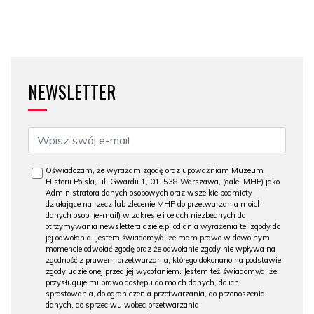
NEWSLETTER
Oświadczam, że wyrażam zgodę oraz upoważniam Muzeum
Historii Polski, ul. Gwardii 1, 01-538 Warszawa, (dalej MHP) jako
Administratora danych osobowych oraz wszelkie podmioty
działające na rzecz lub zlecenie MHP do przetwarzania moich
danych osob. (e-mail) w zakresie i celach niezbędnych do
otrzymywania newslettera dzieje.pl od dnia wyrażenia tej zgody do
jej odwołania. Jestem świadomy/a, że mam prawo w dowolnym
momencie odwołać zgodę oraz że odwołanie zgody nie wpływa na
zgodność z prawem przetwarzania, którego dokonano na podstawie
zgody udzielonej przed jej wycofaniem. Jestem też świadomy/a, że
przysługuje mi prawo dostępu do moich danych, do ich
sprostowania, do ograniczenia przetwarzania, do przenoszenia
danych, do sprzeciwu wobec przetwarzania.