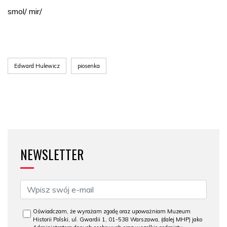
smol/ mir/
Edward Hulewicz
piosenka
NEWSLETTER
Oświadczam, że wyrażam zgodę oraz upoważniam Muzeum
Historii Polski, ul. Gwardii 1, 01-538 Warszawa, (dalej MHP) jako