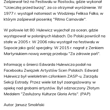
Zaśpiewał też na Festiwalu w Rostocku, gdzie wykonał
"Ucieczkę przed burzą", za co otrzymał wyróżnienie. W
1977 r. wystąpił natomiast w Wodzireju Feliksa Falka, w
którym zaśpiewał piosenkę "Ritmo Carnavale".
W połowie lat 80. Hulewicz wyjechał za ocean, gdzie
występował w polonijnych klubach. Do Polski powrócił na
stałe w 2005 r. W 2006 roku wystąpił na festiwalu w
Sopocie jako gość specjalny. W 2015 r. nagrał z Zenkiem
Martyniukiem nową wersję przeboju "Za zdrowie pań".
Informację o śmierci Edwarda Hulewicza podał na
Facebooku Związek Artystów Scen Polskich. Edward
Hulewicz był wieloletnim członkiem ZASP-u, Zarządu
Sekcji Estrady. Przez wiele lat był zaangażowany w
opiekę nad grobami artystów. Był odznaczony Złotym
Medalem "Zasłużony Kulturze Gloria Artis". (PAP)
Autor: Janusz Smoliński