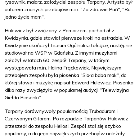
rysownik, malarz, założyciel zespołu Tarpany. Artysta był
autorem znanych przebojów m.in: "Za zdrowie Pań", "Bo
jedno życie mam".
Hulewicz był związany z Pomorzem, pochodził z
Kwidzynia, gdzie stawiał pierwsze kroki na estradzie. W
Kwidzynie ukończył Liceum Ogólnokształcące, następnie
studiował na WSP w Gdańsku. Z innymi muzykami
założył w latach 60. zespół Tarpany, w którym
występowała m.in. Halina Frąckowiak. Największym
przebojem zespołu była piosenka "Siała baba mak", do
której słowa i muzykę napisał Edward Hulewicz. Piosenka
kilka razy zwyciężyła w popularnej audycji "Telewizyjna
Giełda Piosenki".
Tarpany dorównywały popularnością Trubadurom i
Czerwonym Gitarom. Po rozpadzie Tarpanów Hulewicz
przeszedł do zespołu Heliosi. Zespół stał się szybko
popularny, a do jego największych przebojów należały