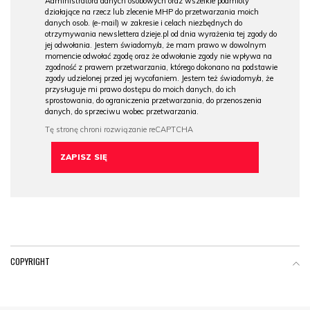
Administratora danych osobowych oraz wszelkie podmioty
działające na rzecz lub zlecenie MHP do przetwarzania moich
danych osob. (e-mail) w zakresie i celach niezbędnych do
otrzymywania newslettera dzieje.pl od dnia wyrażenia tej zgody do
jej odwołania. Jestem świadomy/a, że mam prawo w dowolnym
momencie odwołać zgodę oraz że odwołanie zgody nie wpływa na
zgodność z prawem przetwarzania, którego dokonano na podstawie
zgody udzielonej przed jej wycofaniem. Jestem też świadomy/a, że
przysługuje mi prawo dostępu do moich danych, do ich
sprostowania, do ograniczenia przetwarzania, do przenoszenia
danych, do sprzeciwu wobec przetwarzania.
COPYRIGHT