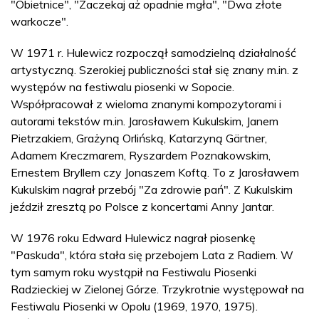
"Obietnice", "Zaczekaj aż opadnie mgła", "Dwa złote
warkocze".
W 1971 r. Hulewicz rozpoczął samodzielną działalność
artystyczną. Szerokiej publiczności stał się znany m.in. z
występów na festiwalu piosenki w Sopocie.
Współpracował z wieloma znanymi kompozytorami i
autorami tekstów m.in. Jarosławem Kukulskim, Janem
Pietrzakiem, Grażyną Orlińską, Katarzyną Gärtner,
Adamem Kreczmarem, Ryszardem Poznakowskim,
Ernestem Bryllem czy Jonaszem Koftą. To z Jarosławem
Kukulskim nagrał przebój "Za zdrowie pań". Z Kukulskim
jeździł zresztą po Polsce z koncertami Anny Jantar.
W 1976 roku Edward Hulewicz nagrał piosenkę
"Paskuda", która stała się przebojem Lata z Radiem. W
tym samym roku wystąpił na Festiwalu Piosenki
Radzieckiej w Zielonej Górze. Trzykrotnie występował na
Festiwalu Piosenki w Opolu (1969, 1970, 1975).