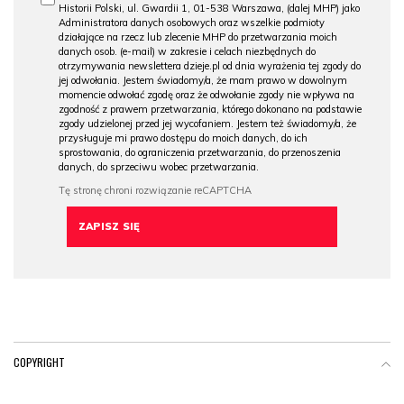
Historii Polski, ul. Gwardii 1, 01-538 Warszawa, (dalej MHP) jako
Administratora danych osobowych oraz wszelkie podmioty
działające na rzecz lub zlecenie MHP do przetwarzania moich
danych osob. (e-mail) w zakresie i celach niezbędnych do
otrzymywania newslettera dzieje.pl od dnia wyrażenia tej zgody do
jej odwołania. Jestem świadomy/a, że mam prawo w dowolnym
momencie odwołać zgodę oraz że odwołanie zgody nie wpływa na
zgodność z prawem przetwarzania, którego dokonano na podstawie
zgody udzielonej przed jej wycofaniem. Jestem też świadomy/a, że
przysługuje mi prawo dostępu do moich danych, do ich
sprostowania, do ograniczenia przetwarzania, do przenoszenia
danych, do sprzeciwu wobec przetwarzania.
COPYRIGHT