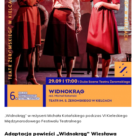
„Widnokrąg” w reżyserii Michała Kotańskiego podczas VI Kieleckiego
Międzynarodowego Festiwalu Teatralnego
Adaptacja powieści „Widnokrąg” Wiesława