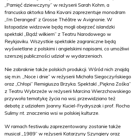
„Pamięć dziewczyny” w reżyserii Sarah Kohm, a
francuska aktorka Mina Kavani zaprezentuje monodram
„I’m Deranged” z Grosse Théâtre w Avignonie. W
listopadzie widzowie będą mogli obejrzeć islandzki
spektakl „Bądź wilkiem” z Teatru Narodowego w
Reykjaviku. Wszystkie spektakle zagraniczne będą
wyświetlane z polskimi i angielskimi napisami, co umożliwi
szerszej publiczności udział w wydarzeniach.
Nie zabraknie także polskich produkcji. Wśród nich znajdą
się m.in. „Noce i dnie” w reżyserii Michała Siegoczyńskiego
oraz „Chłopi” Remigiusza Brzyka. Spektakl „Piękna Zośka”
z Teatru Wybrzeże w reżyserii Marcina Wierzchowskiego
przywoła tematykę życia na wsi, przewidziano też
debatę z udziałem Joanny Kuciel-Frydryszak i prof. Rocha
Sulimy nt. znaczenia wsi w polskiej kulturze.
W ramach festiwalu zaprezentowany zostanie także
musical „1989” w reżyserii Katarzyny Szyngiery oraz