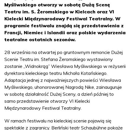
Myśliwskiego otworzy w sobotę Dużą Scenę
Teatru im. S. Żeromskiego w Kielcach oraz VI
Kielecki Międzynarodowy Festiwal Teatralny. W
programie festiwalu znajdą się przedstawienia z
Francji, Niemiec i Islandii oraz polskie wydarzenia
teatralne ostatnich sezonów.
28 września na otwartej po gruntownym remoncie Dużej
Scenie Teatru im. Stefana Żeromskiego wystawiony
zostanie „Widnokrąg” Wiesława Myśliwskiego w reżyserii
dyrektora kieleckiego teatru Michała Kotańskiego.
Adaptacja jednej z najważniejszych powieści Wiesława
Myśliwskiego, uhonorowanej Nagrodą Nike, zainauguruje
w sobotę działalność Dużej Sceny, a dzień później to
samo przedstawienie otworzy VI Kielecki
Międzynarodowy Festiwal Teatralny.
W ramach festiwalu na kieleckiej scenie pojawią się
spektakle z zagranicy. Berliński teatr Schaubühne pokaże