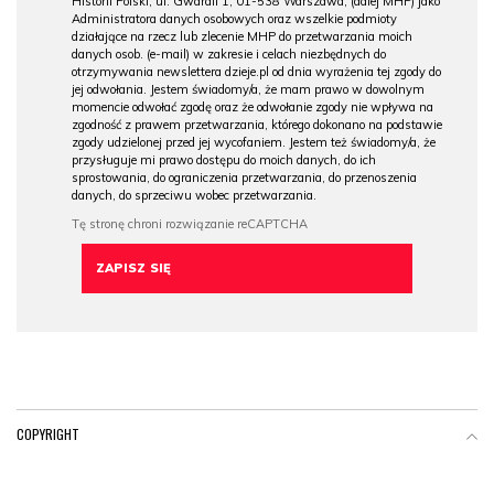
Historii Polski, ul. Gwardii 1, 01-538 Warszawa, (dalej MHP) jako
Administratora danych osobowych oraz wszelkie podmioty
działające na rzecz lub zlecenie MHP do przetwarzania moich
danych osob. (e-mail) w zakresie i celach niezbędnych do
otrzymywania newslettera dzieje.pl od dnia wyrażenia tej zgody do
jej odwołania. Jestem świadomy/a, że mam prawo w dowolnym
momencie odwołać zgodę oraz że odwołanie zgody nie wpływa na
zgodność z prawem przetwarzania, którego dokonano na podstawie
zgody udzielonej przed jej wycofaniem. Jestem też świadomy/a, że
przysługuje mi prawo dostępu do moich danych, do ich
sprostowania, do ograniczenia przetwarzania, do przenoszenia
danych, do sprzeciwu wobec przetwarzania.
COPYRIGHT