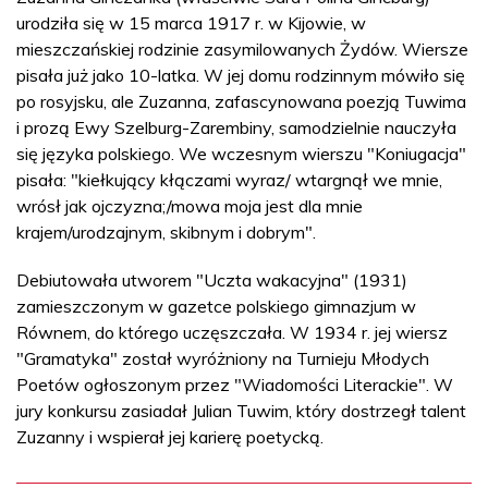
urodziła się w 15 marca 1917 r. w Kijowie, w
mieszczańskiej rodzinie zasymilowanych Żydów. Wiersze
pisała już jako 10-latka. W jej domu rodzinnym mówiło się
po rosyjsku, ale Zuzanna, zafascynowana poezją Tuwima
i prozą Ewy Szelburg-Zarembiny, samodzielnie nauczyła
się języka polskiego. We wczesnym wierszu "Koniugacja"
pisała: "kiełkujący kłączami wyraz/ wtargnął we mnie,
wrósł jak ojczyzna;/mowa moja jest dla mnie
krajem/urodzajnym, skibnym i dobrym".
Debiutowała utworem "Uczta wakacyjna" (1931)
zamieszczonym w gazetce polskiego gimnazjum w
Równem, do którego uczęszczała. W 1934 r. jej wiersz
"Gramatyka" został wyróżniony na Turnieju Młodych
Poetów ogłoszonym przez "Wiadomości Literackie". W
jury konkursu zasiadał Julian Tuwim, który dostrzegł talent
Zuzanny i wspierał jej karierę poetycką.