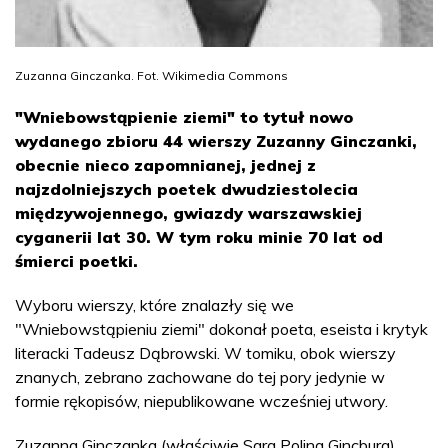
Zuzanna Ginczanka. Fot. Wikimedia Commons
"Wniebowstąpienie ziemi" to tytuł nowo
wydanego zbioru 44 wierszy Zuzanny Ginczanki,
obecnie nieco zapomnianej, jednej z
najzdolniejszych poetek dwudziestolecia
międzywojennego, gwiazdy warszawskiej
cyganerii lat 30. W tym roku minie 70 lat od
śmierci poetki.
Wyboru wierszy, które znalazły się we
"Wniebowstąpieniu ziemi" dokonał poeta, eseista i krytyk
literacki Tadeusz Dąbrowski. W tomiku, obok wierszy
znanych, zebrano zachowane do tej pory jedynie w
formie rękopisów, niepublikowane wcześniej utwory.
Zuzanna Ginczanka (właściwie Sara Polina Gincburg)