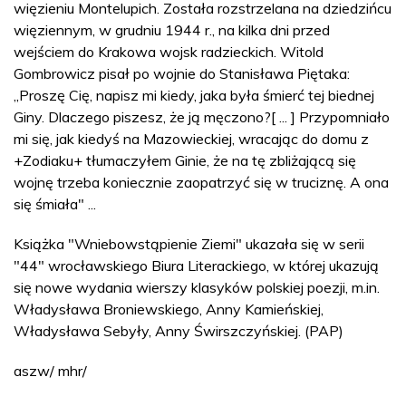
więzieniu Montelupich. Została rozstrzelana na dziedzińcu
więziennym, w grudniu 1944 r., na kilka dni przed
wejściem do Krakowa wojsk radzieckich. Witold
Gombrowicz pisał po wojnie do Stanisława Piętaka:
„Proszę Cię, napisz mi kiedy, jaka była śmierć tej biednej
Giny. Dlaczego piszesz, że ją męczono?[ ... ] Przypomniało
mi się, jak kiedyś na Mazowieckiej, wracając do domu z
+Zodiaku+ tłumaczyłem Ginie, że na tę zbliżającą się
wojnę trzeba koniecznie zaopatrzyć się w truciznę. A ona
się śmiała" ...
Książka "Wniebowstąpienie Ziemi" ukazała się w serii
"44" wrocławskiego Biura Literackiego, w której ukazują
się nowe wydania wierszy klasyków polskiej poezji, m.in.
Władysława Broniewskiego, Anny Kamieńskiej,
Władysława Sebyły, Anny Świrszczyńskiej. (PAP)
aszw/ mhr/