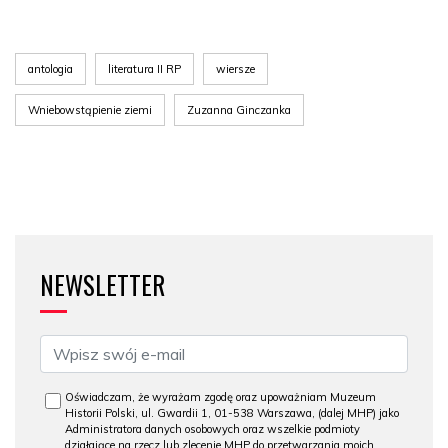
antologia
literatura II RP
wiersze
Wniebowstąpienie ziemi
Zuzanna Ginczanka
NEWSLETTER
Oświadczam, że wyrażam zgodę oraz upoważniam Muzeum
Historii Polski, ul. Gwardii 1, 01-538 Warszawa, (dalej MHP) jako
Administratora danych osobowych oraz wszelkie podmioty
działające na rzecz lub zlecenie MHP do przetwarzania moich