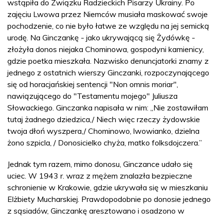
wstąpiła do Związku Radzieckich Pisarzy Ukrainy. Po
zajęciu Lwowa przez Niemców musiała maskować swoje
pochodzenie, co nie było łatwe ze względu na jej semicką
urodę. Na Ginczankę - jako ukrywającą się Żydówkę -
złożyła donos niejaka Chominowa, gospodyni kamienicy,
gdzie poetka mieszkała. Nazwisko denuncjatorki znamy z
jednego z ostatnich wierszy Ginczanki, rozpoczynającego
się od horacjańskiej sentencji "Non omnis moriar",
nawiązującego do "Testamentu mojego" Juliusza
Słowackiego. Ginczanka napisała w nim: „Nie zostawiłam
tutaj żadnego dziedzica,/ Niech więc rzeczy żydowskie
twoja dłoń wyszpera,/ Chominowo, lwowianko, dzielna
żono szpicla, / Donosicielko chyża, matko folksdojczera.”
Jednak tym razem, mimo donosu, Ginczance udało się
uciec. W 1943 r. wraz z mężem znalazła bezpieczne
schronienie w Krakowie, gdzie ukrywała się w mieszkaniu
Elżbiety Mucharskiej. Prawdopodobnie po donosie jednego
z sąsiadów, Ginczankę aresztowano i osadzono w