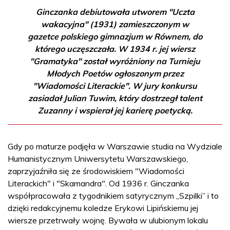
Ginczanka debiutowała utworem "Uczta
wakacyjna" (1931) zamieszczonym w
gazetce polskiego gimnazjum w Równem, do
którego uczęszczała. W 1934 r. jej wiersz
"Gramatyka" został wyróżniony na Turnieju
Młodych Poetów ogłoszonym przez
"Wiadomości Literackie". W jury konkursu
zasiadał Julian Tuwim, który dostrzegł talent
Zuzanny i wspierał jej karierę poetycką.
Gdy po maturze podjęła w Warszawie studia na Wydziale
Humanistycznym Uniwersytetu Warszawskiego,
zaprzyjaźniła się ze środowiskiem "Wiadomości
Literackich" i "Skamandra". Od 1936 r. Ginczanka
współpracowała z tygodnikiem satyrycznym „Szpilki” i to
dzięki redakcyjnemu koledze Erykowi Lipińskiemu jej
wiersze przetrwały wojnę. Bywała w ulubionym lokalu