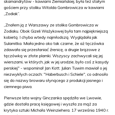
skamandrytów - kawiarni Ziemiańskiej, była też stałym
gościem przy stoliku Witolda Gombrowicza w kawiarni
„Zodiak”.
„Znałem ją z Warszawy ze stolika Gombrowicza w
Zodiaku. Obok Gizeli Ważykowej była tam najpiękniejszą
kobietą. I chyba wtedy najmłodszą. Wyglądała jak
Sulamitka. Miała jedno oko tak czarne, że aż tęczówka
zdawała się przesłaniać źrenicę, a drugie brązowe z
tęczówką w złote plamki. Wszyscy zachwycali się jej
wierszami, w których, jak w jej urodzie, było coś z kasydy
perskiej" - wspominał Jan Kott. Julian Tuwim mawiał o jej
niezwykłych oczach: "Haberbusch i Schiele", co odnosiło
się do nazwy browaru słynącego z produkcji jasnego i
ciemnego piwa.
Pierwsze lata wojny Ginczanka spędziła we Lwowie,
gdzie dostała pracę księgowej i wyszła za mąż za
krytyka sztuki Michała Weinziehera. 17 września 1940 r.