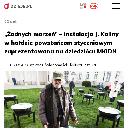
XIX wiek
Przejdź
do
„Żadnych marzeń” – instalacja J. Kaliny
treści
w hołdzie powstańcom styczniowym
zaprezentowana na dziedzińcu MKiDN
Wiadomości
Kultura i sztuka
PUBLIKACJA: 16.02.2023
,