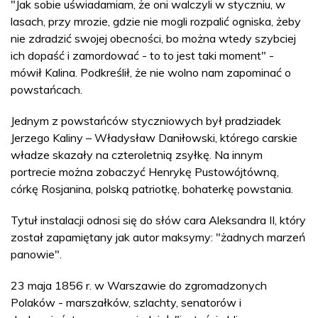
"Jak sobie uświadamiam, że oni walczyli w styczniu, w
lasach, przy mrozie, gdzie nie mogli rozpalić ogniska, żeby
nie zdradzić swojej obecności, bo można wtedy szybciej
ich dopaść i zamordować - to to jest taki moment" -
mówił Kalina. Podkreślił, że nie wolno nam zapominać o
powstańcach.
Jednym z powstańców styczniowych był pradziadek
Jerzego Kaliny – Władysław Daniłowski, którego carskie
władze skazały na czteroletnią zsyłkę. Na innym
portrecie można zobaczyć Henrykę Pustowójtówną,
córkę Rosjanina, polską patriotkę, bohaterkę powstania.
Tytuł instalacji odnosi się do słów cara Aleksandra II, który
został zapamiętany jak autor maksymy: "żadnych marzeń
panowie".
23 maja 1856 r. w Warszawie do zgromadzonych
Polaków - marszałków, szlachty, senatorów i