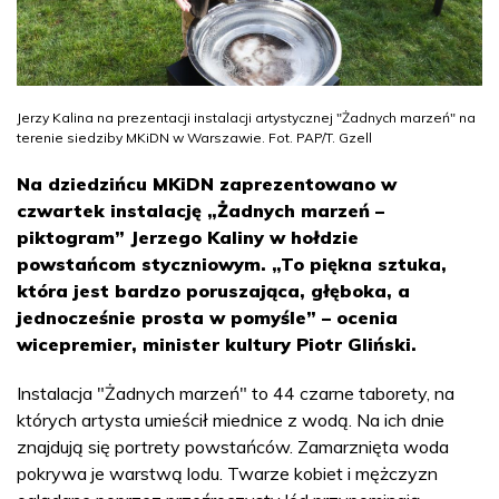
Jerzy Kalina na prezentacji instalacji artystycznej "Żadnych marzeń" na
terenie siedziby MKiDN w Warszawie. Fot. PAP/T. Gzell
Na dziedzińcu MKiDN zaprezentowano w
czwartek instalację „Żadnych marzeń –
piktogram” Jerzego Kaliny w hołdzie
powstańcom styczniowym. „To piękna sztuka,
która jest bardzo poruszająca, głęboka, a
jednocześnie prosta w pomyśle” – ocenia
wicepremier, minister kultury Piotr Gliński.
Instalacja "Żadnych marzeń" to 44 czarne taborety, na
których artysta umieścił miednice z wodą. Na ich dnie
znajdują się portrety powstańców. Zamarznięta woda
pokrywa je warstwą lodu. Twarze kobiet i mężczyzn