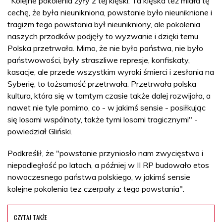
"Kolejne pokolenia żyły z tej klęski. Ta klęska też miała tę
cechę, że była nieunikniona, powstanie było nieuniknione i
tragizm tego powstania był nieunikniony, ale pokolenia
naszych przodków podjęły to wyzwanie i dzięki temu
Polska przetrwała. Mimo, że nie było państwa, nie było
państwowości, były straszliwe represje, konfiskaty,
kasacje, ale przede wszystkim wyroki śmierci i zesłania na
Syberię, to tożsamość przetrwała. Przetrwała polska
kultura, która się w tamtym czasie także dalej rozwijała, a
nawet nie tyle pomimo, co - w jakimś sensie - posiłkując
się losami wspólnoty, także tymi losami tragicznymi" -
powiedział Gliński.
Podkreślił, że "powstanie przyniosło nam zwycięstwo i
niepodległość po latach, a później w II RP budowało etos
nowoczesnego państwa polskiego, w jakimś sensie
kolejne pokolenia tez czerpały z tego powstania".
CZYTAJ TAKŻE