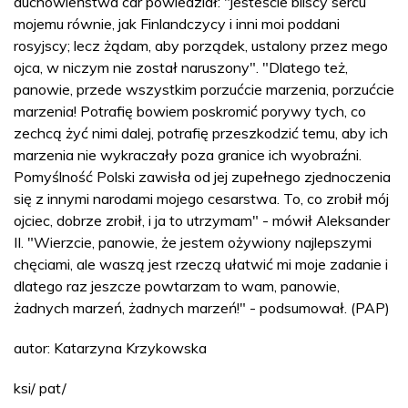
duchowieństwa car powiedział: "jesteście bliscy sercu
mojemu równie, jak Finlandczycy i inni moi poddani
rosyjscy; lecz żądam, aby porządek, ustalony przez mego
ojca, w niczym nie został naruszony". "Dlatego też,
panowie, przede wszystkim porzućcie marzenia, porzućcie
marzenia! Potrafię bowiem poskromić porywy tych, co
zechcą żyć nimi dalej, potrafię przeszkodzić temu, aby ich
marzenia nie wykraczały poza granice ich wyobraźni.
Pomyślność Polski zawisła od jej zupełnego zjednoczenia
się z innymi narodami mojego cesarstwa. To, co zrobił mój
ojciec, dobrze zrobił, i ja to utrzymam" - mówił Aleksander
II. "Wierzcie, panowie, że jestem ożywiony najlepszymi
chęciami, ale waszą jest rzeczą ułatwić mi moje zadanie i
dlatego raz jeszcze powtarzam to wam, panowie,
żadnych marzeń, żadnych marzeń!" - podsumował. (PAP)
autor: Katarzyna Krzykowska
ksi/ pat/