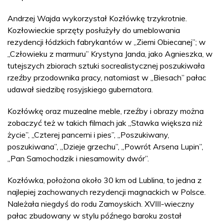
Andrzej Wajda wykorzystał Kozłówkę trzykrotnie.
Kozłowieckie sprzęty posłużyły do umeblowania
rezydencji łódzkich fabrykantów w „Ziemi Obiecanej”; w
„Człowieku z marmuru” Krystyna Janda, jako Agnieszka, w
tutejszych zbiorach sztuki socrealistycznej poszukiwała
rzeźby przodownika pracy, natomiast w „Biesach” pałac
udawał siedzibę rosyjskiego gubernatora.
Kozłówkę oraz muzealne meble, rzeźby i obrazy można
zobaczyć też w takich filmach jak „Stawka większa niż
życie”, „Czterej pancerni i pies”, „Poszukiwany,
poszukiwana”, „Dzieje grzechu”, „Powrót Arsena Lupin”,
„Pan Samochodzik i niesamowity dwór”.
Kozłówka, położona około 30 km od Lublina, to jedna z
najlepiej zachowanych rezydencji magnackich w Polsce.
Należała niegdyś do rodu Zamoyskich. XVIII-wieczny
pałac zbudowany w stylu późnego baroku został