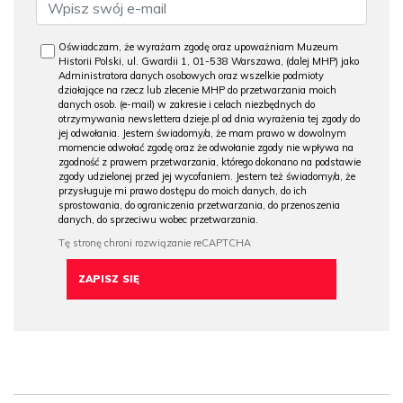
Oświadczam, że wyrażam zgodę oraz upoważniam Muzeum
Historii Polski, ul. Gwardii 1, 01-538 Warszawa, (dalej MHP) jako
Administratora danych osobowych oraz wszelkie podmioty
działające na rzecz lub zlecenie MHP do przetwarzania moich
danych osob. (e-mail) w zakresie i celach niezbędnych do
otrzymywania newslettera dzieje.pl od dnia wyrażenia tej zgody do
jej odwołania. Jestem świadomy/a, że mam prawo w dowolnym
momencie odwołać zgodę oraz że odwołanie zgody nie wpływa na
zgodność z prawem przetwarzania, którego dokonano na podstawie
zgody udzielonej przed jej wycofaniem. Jestem też świadomy/a, że
przysługuje mi prawo dostępu do moich danych, do ich
sprostowania, do ograniczenia przetwarzania, do przenoszenia
danych, do sprzeciwu wobec przetwarzania.