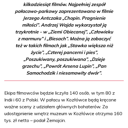
kilkadziesiąt filmów. Najpełniej zespół
pałacowo-parkowy zaprezentowano w filmie
Jerzego Antczaka „Chopin. Pragnienie
miłości”. Andrzej Wajda wykorzystał ją
trzykrotnie - w „Ziemi Obiecanej”, „Człowieku
z marmuru” i „Biesach”. Można ją zobaczyć
też w takich filmach jak „Stawka większa niż
życie”, „Czterej pancerni i pies”,
„Poszukiwany, poszukiwana”, „Dzieje
grzechu”, „Powrót Arsena Lupin”, „Pan
Samochodzik i niesamowity dwór”.
Ekipa filmowców będzie liczyła 140 osób, w tym 80 z
Indii i 60 z Polski. W pałacu w Kozłówce będą kręcone
ważne sceny z udziałem głównych bohaterów. Za
udostępnienie wnętrz muzeum w Kozłówce otrzyma 160
tys. zł netto – podał Żemojcin.