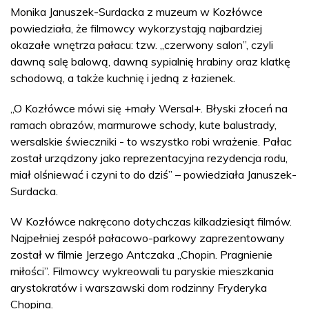
Monika Januszek-Surdacka z muzeum w Kozłówce
powiedziała, że filmowcy wykorzystają najbardziej
okazałe wnętrza pałacu: tzw. „czerwony salon”, czyli
dawną salę balową, dawną sypialnię hrabiny oraz klatkę
schodową, a także kuchnię i jedną z łazienek.
„O Kozłówce mówi się +mały Wersal+. Błyski złoceń na
ramach obrazów, marmurowe schody, kute balustrady,
wersalskie świeczniki - to wszystko robi wrażenie. Pałac
został urządzony jako reprezentacyjna rezydencja rodu,
miał olśniewać i czyni to do dziś” – powiedziała Januszek-
Surdacka.
W Kozłówce nakręcono dotychczas kilkadziesiąt filmów.
Najpełniej zespół pałacowo-parkowy zaprezentowany
został w filmie Jerzego Antczaka „Chopin. Pragnienie
miłości”. Filmowcy wykreowali tu paryskie mieszkania
arystokratów i warszawski dom rodzinny Fryderyka
Chopina.