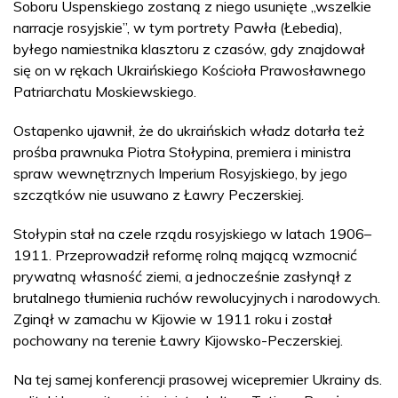
Soboru Uspenskiego zostaną z niego usunięte „wszelkie
narracje rosyjskie”, w tym portrety Pawła (Łebedia),
byłego namiestnika klasztoru z czasów, gdy znajdował
się on w rękach Ukraińskiego Kościoła Prawosławnego
Patriarchatu Moskiewskiego.
Ostapenko ujawnił, że do ukraińskich władz dotarła też
prośba prawnuka Piotra Stołypina, premiera i ministra
spraw wewnętrznych Imperium Rosyjskiego, by jego
szczątków nie usuwano z Ławry Peczerskiej.
Stołypin stał na czele rządu rosyjskiego w latach 1906–
1911. Przeprowadził reformę rolną mającą wzmocnić
prywatną własność ziemi, a jednocześnie zasłynął z
brutalnego tłumienia ruchów rewolucyjnych i narodowych.
Zginął w zamachu w Kijowie w 1911 roku i został
pochowany na terenie Ławry Kijowsko-Peczerskiej.
Na tej samej konferencji prasowej wicepremier Ukrainy ds.