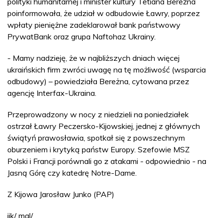
polityki humanitarnej i minister kultury Tetiana Bereżna
poinformowała, że udział w odbudowie Ławry, poprzez
wpłaty pieniężne zadeklarował bank państwowy
PrywatBank oraz grupa Naftohaz Ukrainy.
- Mamy nadzieję, że w najbliższych dniach więcej
ukraińskich firm zwróci uwagę na tę możliwość (wsparcia
odbudowy) – powiedziała Bereżna, cytowana przez
agencję Interfax-Ukraina.
Przeprowadzony w nocy z niedzieli na poniedziałek
ostrzał Ławry Peczersko-Kijowskiej, jednej z głównych
świątyń prawosławia, spotkał się z powszechnym
oburzeniem i krytyką państw Europy. Szefowie MSZ
Polski i Francji porównali go z atakami - odpowiednio - na
Jasną Górę czy katedrę Notre-Dame.
Z Kijowa Jarosław Junko (PAP)
jjk/ mal/