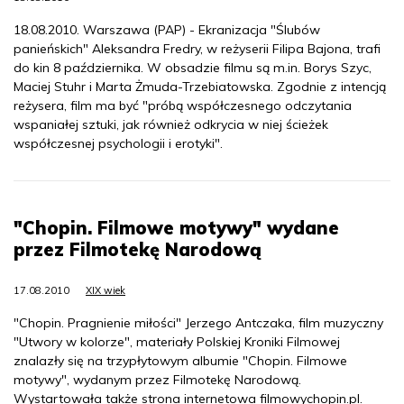
18.08.2010. Warszawa (PAP) - Ekranizacja "Ślubów
panieńskich" Aleksandra Fredry, w reżyserii Filipa Bajona, trafi
do kin 8 października. W obsadzie filmu są m.in. Borys Szyc,
Maciej Stuhr i Marta Żmuda-Trzebiatowska. Zgodnie z intencją
reżysera, film ma być "próbą współczesnego odczytania
wspaniałej sztuki, jak również odkrycia w niej ścieżek
współczesnej psychologii i erotyki".
"Chopin. Filmowe motywy" wydane
przez Filmotekę Narodową
17.08.2010
XIX wiek
"Chopin. Pragnienie miłości" Jerzego Antczaka, film muzyczny
"Utwory w kolorze", materiały Polskiej Kroniki Filmowej
znalazły się na trzypłytowym albumie "Chopin. Filmowe
motywy", wydanym przez Filmotekę Narodową.
Wystartowała także strona internetowa filmowychopin.pl.