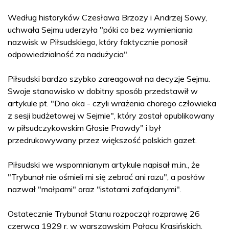
Według historyków Czesława Brzozy i Andrzej Sowy,
uchwała Sejmu uderzyła "póki co bez wymieniania
nazwisk w Piłsudskiego, który faktycznie ponosił
odpowiedzialność za nadużycia".
Piłsudski bardzo szybko zareagował na decyzje Sejmu.
Swoje stanowisko w dobitny sposób przedstawił w
artykule pt. "Dno oka - czyli wrażenia chorego człowieka
z sesji budżetowej w Sejmie", który został opublikowany
w piłsudczykowskim Głosie Prawdy" i był
przedrukowywany przez większość polskich gazet.
Piłsudski we wspomnianym artykule napisał m.in., że
"Trybunał nie ośmieli mi się zebrać ani razu", a posłów
nazwał "małpami" oraz "istotami zafajdanymi".
Ostatecznie Trybunał Stanu rozpoczął rozprawę 26
czerwca 1929 r. w warszawskim Pałacu Krasińskich.