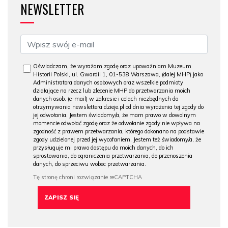
NEWSLETTER
Oświadczam, że wyrażam zgodę oraz upoważniam Muzeum
Historii Polski, ul. Gwardii 1, 01-538 Warszawa, (dalej MHP) jako
Administratora danych osobowych oraz wszelkie podmioty
działające na rzecz lub zlecenie MHP do przetwarzania moich
danych osob. (e-mail) w zakresie i celach niezbędnych do
otrzymywania newslettera dzieje.pl od dnia wyrażenia tej zgody do
jej odwołania. Jestem świadomy/a, że mam prawo w dowolnym
momencie odwołać zgodę oraz że odwołanie zgody nie wpływa na
zgodność z prawem przetwarzania, którego dokonano na podstawie
zgody udzielonej przed jej wycofaniem. Jestem też świadomy/a, że
przysługuje mi prawo dostępu do moich danych, do ich
sprostowania, do ograniczenia przetwarzania, do przenoszenia
danych, do sprzeciwu wobec przetwarzania.