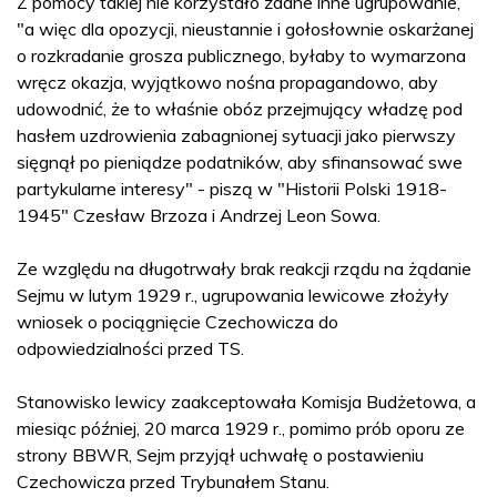
Z pomocy takiej nie korzystało żadne inne ugrupowanie,
"a więc dla opozycji, nieustannie i gołosłownie oskarżanej
o rozkradanie grosza publicznego, byłaby to wymarzona
wręcz okazja, wyjątkowo nośna propagandowo, aby
udowodnić, że to właśnie obóz przejmujący władzę pod
hasłem uzdrowienia zabagnionej sytuacji jako pierwszy
sięgnął po pieniądze podatników, aby sfinansować swe
partykularne interesy" - piszą w "Historii Polski 1918-
1945" Czesław Brzoza i Andrzej Leon Sowa.
Ze względu na długotrwały brak reakcji rządu na żądanie
Sejmu w lutym 1929 r., ugrupowania lewicowe złożyły
wniosek o pociągnięcie Czechowicza do
odpowiedzialności przed TS.
Stanowisko lewicy zaakceptowała Komisja Budżetowa, a
miesiąc później, 20 marca 1929 r., pomimo prób oporu ze
strony BBWR, Sejm przyjął uchwałę o postawieniu
Czechowicza przed Trybunałem Stanu.