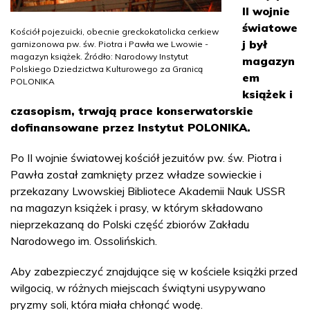
II wojnie
światowe
Kościół pojezuicki, obecnie greckokatolicka cerkiew
j był
garnizonowa pw. św. Piotra i Pawła we Lwowie -
magazyn książek. Źródło: Narodowy Instytut
magazyn
Polskiego Dziedzictwa Kulturowego za Granicą
em
POLONIKA
książek i
czasopism, trwają prace konserwatorskie
dofinansowane przez Instytut POLONIKA.
Po II wojnie światowej kościół jezuitów pw. św. Piotra i
Pawła został zamknięty przez władze sowieckie i
przekazany Lwowskiej Bibliotece Akademii Nauk USSR
na magazyn książek i prasy, w którym składowano
nieprzekazaną do Polski część zbiorów Zakładu
Narodowego im. Ossolińskich.
Aby zabezpieczyć znajdujące się w kościele książki przed
wilgocią, w różnych miejscach świątyni usypywano
pryzmy soli, która miała chłonąć wodę.