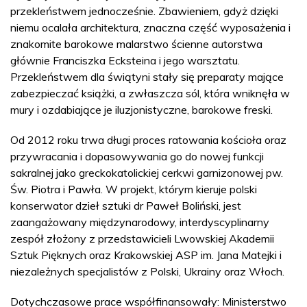
przekleństwem jednocześnie. Zbawieniem, gdyż dzięki
niemu ocalała architektura, znaczna część wyposażenia i
znakomite barokowe malarstwo ścienne autorstwa
głównie Franciszka Ecksteina i jego warsztatu.
Przekleństwem dla świątyni stały się preparaty mające
zabezpieczać książki, a zwłaszcza sól, która wniknęła w
mury i ozdabiające je iluzjonistyczne, barokowe freski.
Od 2012 roku trwa długi proces ratowania kościoła oraz
przywracania i dopasowywania go do nowej funkcji
sakralnej jako greckokatolickiej cerkwi garnizonowej pw.
Św. Piotra i Pawła. W projekt, którym kieruje polski
konserwator dzieł sztuki dr Paweł Boliński, jest
zaangażowany międzynarodowy, interdyscyplinarny
zespół złożony z przedstawicieli Lwowskiej Akademii
Sztuk Pięknych oraz Krakowskiej ASP im. Jana Matejki i
niezależnych specjalistów z Polski, Ukrainy oraz Włoch.
Dotychczasowe prace współfinansowały: Ministerstwo