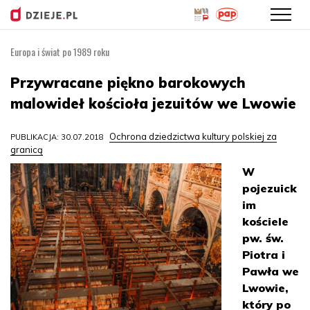
Europa i świat po 1989 roku
Przejdź
do
Przywracane piękno barokowych
treści
malowideł kościoła jezuitów we Lwowie
Ochrona dziedzictwa kultury polskiej za
PUBLIKACJA: 30.07.2018
granicą
W
pojezuick
im
kościele
pw. św.
Piotra i
Pawła we
Lwowie,
który po