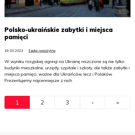
Polsko-ukraińskie zabytki i miejsca
pamięci
18.03.2022
Epoka nowożytna
W wyniku rosyjskiej agresji na Ukrainę niszczone są nie tylko
budynki mieszkalne, urzędy, szpitale i szkoły, ale także zabytki i
miejsca pamięci, ważne dla Ukraińców, lecz i Polaków.
Prezentujemy najcenniejsze z nich.
Pagination
››
Ostat
1
2
3
›
»