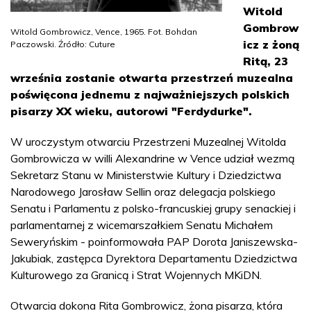
Witold
Gombrow
Witold Gombrowicz, Vence, 1965. Fot. Bohdan
icz z żoną
Paczowski. Źródło: Cuture
Ritą, 23
września zostanie otwarta przestrzeń muzealna
poświęcona jednemu z najważniejszych polskich
pisarzy XX wieku, autorowi "Ferdydurke".
W uroczystym otwarciu Przestrzeni Muzealnej Witolda
Gombrowicza w willi Alexandrine w Vence udział wezmą
Sekretarz Stanu w Ministerstwie Kultury i Dziedzictwa
Narodowego Jarosław Sellin oraz delegacja polskiego
Senatu i Parlamentu z polsko-francuskiej grupy senackiej i
parlamentarnej z wicemarszałkiem Senatu Michałem
Seweryńskim - poinformowała PAP Dorota Janiszewska-
Jakubiak, zastępca Dyrektora Departamentu Dziedzictwa
Kulturowego za Granicą i Strat Wojennych MKiDN.
Otwarcia dokona Rita Gombrowicz, żona pisarza, która