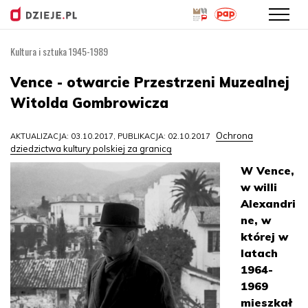
Kultura i sztuka 1945-1989
Przejdź
do
Vence - otwarcie Przestrzeni Muzealnej
treści
Witolda Gombrowicza
Ochrona
AKTUALIZACJA: 03.10.2017, PUBLIKACJA: 02.10.2017
dziedzictwa kultury polskiej za granicą
W Vence,
w willi
Alexandri
ne, w
której w
latach
1964-
1969
mieszkał