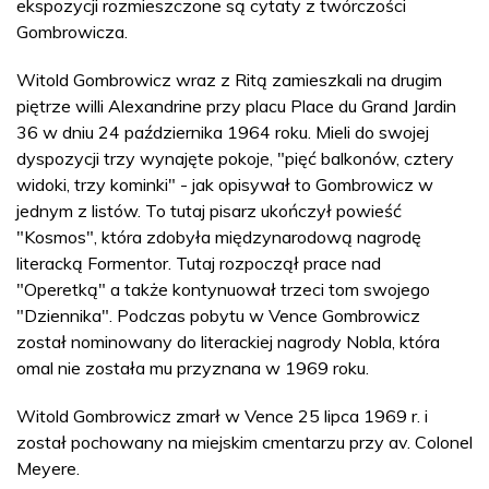
ekspozycji rozmieszczone są cytaty z twórczości
Gombrowicza.
Witold Gombrowicz wraz z Ritą zamieszkali na drugim
piętrze willi Alexandrine przy placu Place du Grand Jardin
36 w dniu 24 października 1964 roku. Mieli do swojej
dyspozycji trzy wynajęte pokoje, "pięć balkonów, cztery
widoki, trzy kominki" - jak opisywał to Gombrowicz w
jednym z listów. To tutaj pisarz ukończył powieść
"Kosmos", która zdobyła międzynarodową nagrodę
literacką Formentor. Tutaj rozpoczął prace nad
"Operetką" a także kontynuował trzeci tom swojego
"Dziennika". Podczas pobytu w Vence Gombrowicz
został nominowany do literackiej nagrody Nobla, która
omal nie została mu przyznana w 1969 roku.
Witold Gombrowicz zmarł w Vence 25 lipca 1969 r. i
został pochowany na miejskim cmentarzu przy av. Colonel
Meyere.