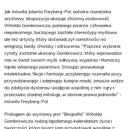
Jak mówiła Jolanta Freyberg-Pol, autorka i kuratorka
wystawy, ekspozycja ukazuje złożoną osobowość
Witolda Gombrowicza, polskiego pisarza, człowieka
niepokornego, burzącego zastałe stereotypy myślowe,
ale też artysty, który doświadczył samotności na
emigracji, biedy, choroby i odrzucenia. "Poprzez wybrane
cytaty zostanie ukazany Gombrowicz, który wprowadza
nas w świat swoich myśli, odkrywa, wyjaśnia i tłumaczy
tajniki własnego pisarstwa. Stosując prowokacje
intelektualne, fikcje i fantazje, przybierając rozmaite pozy,
przywdziewając i zdejmując kolejne maski, zmusza widza
do zdobycia dystansu i podjęcia wspólnej z nim +gry+
przeciwko stadnej mitologii, w obronie prawa jednostki" -
mówiła Freyberg-Pol.
Prologiem do wystawy jest "Biografia" Witolda
Gombrowicza, rodzaj lapidarnego kalendarium życia i
twórczości, którą pisarz sam przygotował wspólnie z