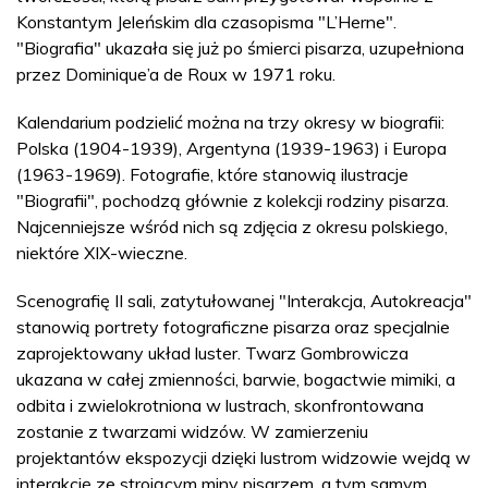
Konstantym Jeleńskim dla czasopisma "L’Herne".
"Biografia" ukazała się już po śmierci pisarza, uzupełniona
przez Dominique’a de Roux w 1971 roku.
Kalendarium podzielić można na trzy okresy w biografii:
Polska (1904-1939), Argentyna (1939-1963) i Europa
(1963-1969). Fotografie, które stanowią ilustracje
"Biografii", pochodzą głównie z kolekcji rodziny pisarza.
Najcenniejsze wśród nich są zdjęcia z okresu polskiego,
niektóre XIX-wieczne.
Scenografię II sali, zatytułowanej "Interakcja, Autokreacja"
stanowią portrety fotograficzne pisarza oraz specjalnie
zaprojektowany układ luster. Twarz Gombrowicza
ukazana w całej zmienności, barwie, bogactwie mimiki, a
odbita i zwielokrotniona w lustrach, skonfrontowana
zostanie z twarzami widzów. W zamierzeniu
projektantów ekspozycji dzięki lustrom widzowie wejdą w
interakcję ze strojącym miny pisarzem, a tym samym