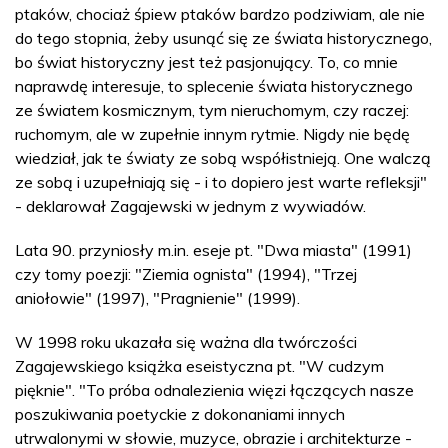
ptaków, chociaż śpiew ptaków bardzo podziwiam, ale nie
do tego stopnia, żeby usunąć się ze świata historycznego,
bo świat historyczny jest też pasjonujący. To, co mnie
naprawdę interesuje, to splecenie świata historycznego
ze światem kosmicznym, tym nieruchomym, czy raczej:
ruchomym, ale w zupełnie innym rytmie. Nigdy nie będę
wiedział, jak te światy ze sobą współistnieją. One walczą
ze sobą i uzupełniają się - i to dopiero jest warte refleksji"
- deklarował Zagajewski w jednym z wywiadów.
Lata 90. przyniosły m.in. eseje pt. "Dwa miasta" (1991)
czy tomy poezji: "Ziemia ognista" (1994), "Trzej
aniołowie" (1997), "Pragnienie" (1999).
W 1998 roku ukazała się ważna dla twórczości
Zagajewskiego książka eseistyczna pt. "W cudzym
pięknie". "To próba odnalezienia więzi łączących nasze
poszukiwania poetyckie z dokonaniami innych
utrwalonymi w słowie, muzyce, obrazie i architekturze -