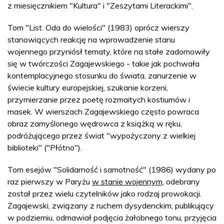
z miesięcznikiem "Kultura" i "Zeszytami Literackimi".
Tom "List. Oda do wielości" (1983) oprócz wierszy
stanowiących reakcję na wprowadzenie stanu
wojennego przyniósł tematy, które na stałe zadomowiły
się w twórczości Zagajewskiego - takie jak pochwała
kontemplacyjnego stosunku do świata, zanurzenie w
świecie kultury europejskiej, szukanie korzeni,
przymierzanie przez poetę rozmaitych kostiumów i
masek. W wierszach Zagajewskiego często powraca
obraz zamyślonego wędrowca z książką w ręku,
podróżującego przez świat "wypożyczony z wielkiej
biblioteki" ("Płótno").
Tom esejów "Solidarność i samotność" (1986) wydany po
raz pierwszy w Paryżu
w stanie wojennym
, odebrany
został przez wielu czytelników jako rodzaj prowokacji.
Zagajewski, związany z ruchem dysydenckim, publikujący
w podziemiu, odmawiał podjęcia żałobnego tonu, przyjęcia