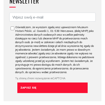
NEWSLETTER
Oświadczam, że wyrażam zgodę oraz upoważniam Muzeum
Historii Polski, ul. Gwardii 1, 01-538 Warszawa, (dalej MHP) jako
Administratora danych osobowych oraz wszelkie podmioty
działające na rzecz lub zlecenie MHP do przetwarzania moich
danych osob. (e-mail) w zakresie i celach niezbędnych do
otrzymywania newslettera dzieje.pl od dnia wyrażenia tej zgody do
jej odwołania. Jestem świadomy/a, że mam prawo w dowolnym
momencie odwołać zgodę oraz że odwołanie zgody nie wpływa na
zgodność z prawem przetwarzania, którego dokonano na podstawie
zgody udzielonej przed jej wycofaniem. Jestem też świadomy/a, że
przysługuje mi prawo dostępu do moich danych, do ich
sprostowania, do ograniczenia przetwarzania, do przenoszenia
danych, do sprzeciwu wobec przetwarzania.