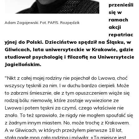
przenieśli
się w
ramach
Adam Zagajewski. Fot. PAP/S. Rozpędzik
akcji
repatriac
yjnej do Polski. Dzieciństwo spędził na Śląsku, w
Gliwicach, lata uniwersyteckie w Krakowie, gdzie
studiował psychologię i filozofię na Uniwersytecie
Jagiellońskim.
"Nikt z całej mojej rodziny nie pojechał do Lwowa, choć
wszyscy tęsknili za nim. I w duchu bardzo cierpieli. Może
to zabrzmi śmiesznie, ale z tym opuszczeniem wiąże się
rodzaj bólu: niemowlę, które zostaje wywiezione ze
Lwowa i potem tęskni za czymś, czego właściwie nie
znało. To też sprawiało, że nigdy nie mogłem spoufalić się
z żadnym innym miastem. No, może trochę z Krakowem.
A w Gliwicach, w których przeżyłem pierwsze 18 lat,
stała nade mną cała rodzina i mówiła: +To miejsce jest