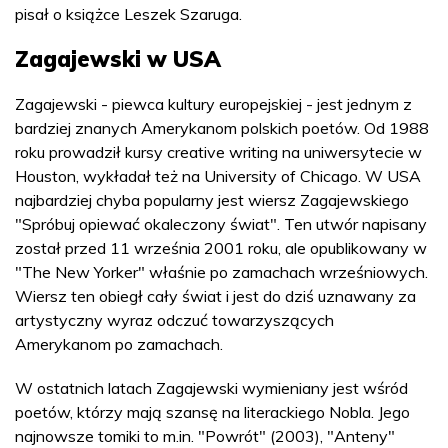
pisał o książce Leszek Szaruga.
Zagajewski w USA
Zagajewski - piewca kultury europejskiej - jest jednym z
bardziej znanych Amerykanom polskich poetów. Od 1988
roku prowadził kursy creative writing na uniwersytecie w
Houston, wykładał też na University of Chicago. W USA
najbardziej chyba popularny jest wiersz Zagajewskiego
"Spróbuj opiewać okaleczony świat". Ten utwór napisany
został przed 11 września 2001 roku, ale opublikowany w
"The New Yorker" właśnie po zamachach wrześniowych.
Wiersz ten obiegł cały świat i jest do dziś uznawany za
artystyczny wyraz odczuć towarzyszących
Amerykanom po zamachach.
W ostatnich latach Zagajewski wymieniany jest wśród
poetów, którzy mają szansę na literackiego Nobla. Jego
najnowsze tomiki to m.in. "Powrót" (2003), "Anteny"