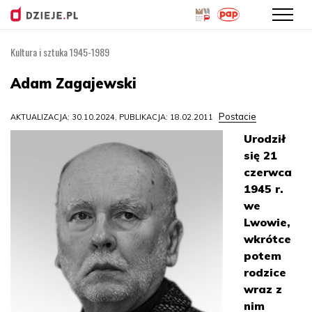
Kultura i sztuka 1945-1989
Przejdź
do
Adam Zagajewski
treści
Postacie
AKTUALIZACJA: 30.10.2024, PUBLIKACJA: 18.02.2011
Urodził
się 21
czerwca
1945 r.
we
Lwowie,
wkrótce
potem
rodzice
wraz z
nim