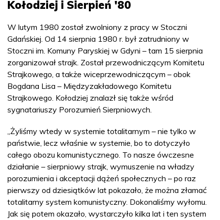
Kołodziej i Sierpień '80
W lutym 1980 został zwolniony z pracy w Stoczni
Gdańskiej. Od 14 sierpnia 1980 r. był zatrudniony w
Stoczni im. Komuny Paryskiej w Gdyni – tam 15 sierpnia
zorganizował strajk. Został przewodniczącym Komitetu
Strajkowego, a także wiceprzewodniczącym – obok
Bogdana Lisa – Międzyzakładowego Komitetu
Strajkowego. Kołodziej znalazł się także wśród
sygnatariuszy Porozumień Sierpniowych.
„Żyliśmy wtedy w systemie totalitarnym – nie tylko w
państwie, lecz właśnie w systemie, bo to dotyczyło
całego obozu komunistycznego. To nasze ówczesne
działanie – sierpniowy strajk, wymuszenie na władzy
porozumienia i akceptacji dążeń społecznych – po raz
pierwszy od dziesiątków lat pokazało, że można złamać
totalitarny system komunistyczny. Dokonaliśmy wyłomu.
Jak się potem okazało, wystarczyło kilka lat i ten system