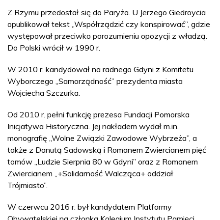
Z Rzymu przedostał się do Paryża. U Jerzego Giedroycia
opublikował tekst „Współrządzić czy konspirować”, gdzie
występował przeciwko porozumieniu opozycji z władzą.
Do Polski wrócił w 1990 r.
W 2010 r. kandydował na radnego Gdyni z Komitetu
Wyborczego „Samorządność” prezydenta miasta
Wojciecha Szczurka.
Od 2010 r. pełni funkcję prezesa Fundacji Pomorska
Inicjatywa Historyczna. Jej nakładem wydał m.in.
monografię „Wolne Związki Zawodowe Wybrzeża”, a
także z Danutą Sadowską i Romanem Zwiercianem pięć
tomów „Ludzie Sierpnia 80 w Gdyni” oraz z Romanem
Zwiercianem „+Solidarność Walcząca+ oddział
Trójmiasto”.
W czerwcu 2016 r. był kandydatem Platformy
Obywatelskiej na członka Kolegium Instytutu Pamięci