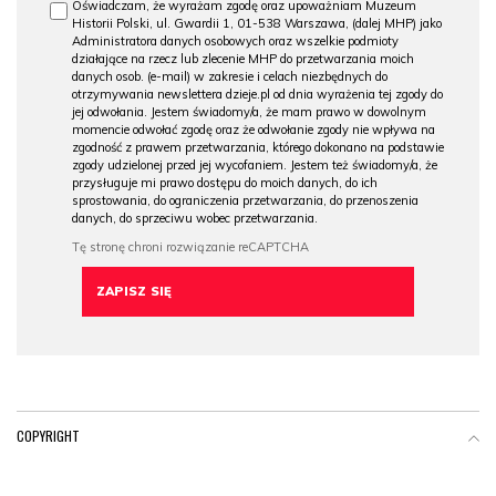
Oświadczam, że wyrażam zgodę oraz upoważniam Muzeum
Historii Polski, ul. Gwardii 1, 01-538 Warszawa, (dalej MHP) jako
Administratora danych osobowych oraz wszelkie podmioty
działające na rzecz lub zlecenie MHP do przetwarzania moich
danych osob. (e-mail) w zakresie i celach niezbędnych do
otrzymywania newslettera dzieje.pl od dnia wyrażenia tej zgody do
jej odwołania. Jestem świadomy/a, że mam prawo w dowolnym
momencie odwołać zgodę oraz że odwołanie zgody nie wpływa na
zgodność z prawem przetwarzania, którego dokonano na podstawie
zgody udzielonej przed jej wycofaniem. Jestem też świadomy/a, że
przysługuje mi prawo dostępu do moich danych, do ich
sprostowania, do ograniczenia przetwarzania, do przenoszenia
danych, do sprzeciwu wobec przetwarzania.
COPYRIGHT