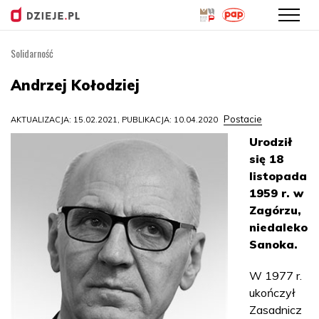
Solidarność
Przejdź
do
Andrzej Kołodziej
treści
Postacie
AKTUALIZACJA: 15.02.2021, PUBLIKACJA: 10.04.2020
Urodził
się 18
listopada
1959 r. w
Zagórzu,
niedaleko
Sanoka.
W 1977 r.
ukończył
Zasadnicz