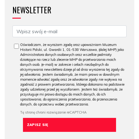
NEWSLETTER
Oświadczam, że wyrażam zgodę oraz upoważniam Muzeum
Historii Polski, ul. Gwardii 1, 01-538 Warszawa, (dalej MHP) jako
Administratora danych osobowych oraz wszelkie podmioty
działające na rzecz lub zlecenie MHP do przetwarzania moich
danych osob. (e-mail) w zakresie i celach niezbędnych do
otrzymywania newslettera dzieje.pl od dnia wyrażenia tej zgody do
jej odwołania. Jestem świadomy/a, że mam prawo w dowolnym
momencie odwołać zgodę oraz że odwołanie zgody nie wpływa na
zgodność z prawem przetwarzania, którego dokonano na podstawie
zgody udzielonej przed jej wycofaniem. Jestem też świadomy/a, że
przysługuje mi prawo dostępu do moich danych, do ich
sprostowania, do ograniczenia przetwarzania, do przenoszenia
danych, do sprzeciwu wobec przetwarzania.