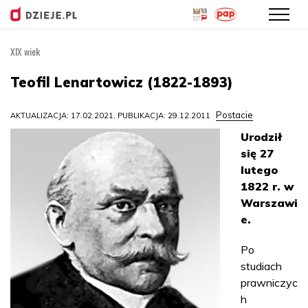
XIX wiek
Przejdź
do
Teofil Lenartowicz (1822-1893)
treści
Postacie
AKTUALIZACJA: 17.02.2021, PUBLIKACJA: 29.12.2011
Urodził
się 27
lutego
1822 r. w
Warszawi
e.
Po
studiach
prawniczyc
h