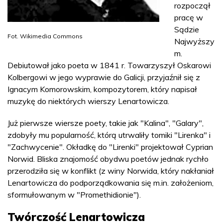
rozpoczął
pracę w
Sądzie
Fot. Wikimedia Commons
Najwyższy
m.
Debiutował jako poeta w 1841 r. Towarzyszył Oskarowi
Kolbergowi w jego wyprawie do Galicji, przyjaźnił się z
Ignacym Komorowskim, kompozytorem, który napisał
muzykę do niektórych wierszy Lenartowicza.
Już pierwsze wiersze poety, takie jak "Kalina", "Galary",
zdobyły mu popularność, którą utrwaliły tomiki "Lirenka" i
"Zachwycenie". Okładkę do "Lirenki" projektował Cyprian
Norwid. Bliska znajomość obydwu poetów jednak rychło
przerodziła się w konflikt (z winy Norwida, który nakłaniał
Lenartowicza do podporządkowania się m.in. założeniom,
sformułowanym w "Promethidionie").
Twórczość Lenartowicza