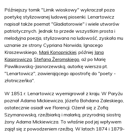
Późniejszy tomik "Lirnik wioskowy" wykraczał poza
poetykę stylizowanej ludowej piosenki. Lenartowicz
napisał także poemat "Gladiatorowie" i wiele utworów
patriotycznych. Jednak to przede wszystkim prosta i
melodyjna poezja, stylizowana na ludowość, zyskała mu
uznanie ze strony Cypriana Norwida, Ignacego
Kraszewskiego,
Marii Konopnickiej
, później
Jana
Kasprowicza
,
Stefana Żeromskiego
, aż po Marię
Pawlikowską-Jasnorzewską, autorkę wiersza pt.
"Lenartowicz", zawierającego apostrofę do "poety -
złotniczeńka".
W 1851 r. Lenartowicz wyemigrował z kraju. W Paryżu
poznał Adama Mickiewicza, Józefa Bohdana Zaleskiego,
ostatecznie osiadł we Florencji. Ożenił się z Zofią
Szymanowską, rzeźbiarką i malarką, przyrodnią siostrą
żony Adama Mickiewicza. To właśnie pod jej wpływem
zajął się z powodzeniem rzeźbą. W latach 1874 i 1879-