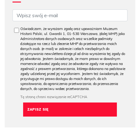
Oświadczam, że wyrażam zgodę oraz upoważniam Muzeum
Historii Polski, ul. Gwardii 1, 01-538 Warszawa, (dalej MHP) jako
Administratora danych osobowych oraz wszelkie podmioty
działające na rzecz lub zlecenie MHP do przetwarzania moich
danych osob. (e-mail) w zakresie i celach niezbędnych do
otrzymywania newslettera dzieje.pl od dnia wyrażenia tej zgody do
jej odwołania. Jestem świadomy/a, że mam prawo w dowolnym
momencie odwołać zgodę oraz że odwołanie zgody nie wpływa na
zgodność z prawem przetwarzania, którego dokonano na podstawie
zgody udzielonej przed jej wycofaniem. Jestem też świadomy/a, że
przysługuje mi prawo dostępu do moich danych, do ich
sprostowania, do ograniczenia przetwarzania, do przenoszenia
danych, do sprzeciwu wobec przetwarzania.