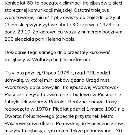
Koniec lat 60. to początek eliminacji trolejbusów z sieci
stołecznej komunikacji miejskiej. Ostatni trolejbus
warszawskiej linii 52 z pl. Zawiszy do zajezdni przy ul.
Chełmskiej wyruszył w sobotę 30 czerwca 1973 r. o
godz. 23.10. Za kierownicą wozu z numerem bocznym
208 siedziała pani Helena Nobis.
Dokładnie tego samego dnia przestały kursować
trolejbusy w Wałbrzychu (Dolnośląskie).
Trzy lata później, 9 lipca 1976 r., rząd PRL podjął
uchwałę, w której m.in. zobowiązano Urząd m.st.
Warszawy do budowy linii trolejbusowej Warszawa-
Piaseczno. Było to związane z budową w Piasecznie
fabryki telewizorów Polkolor. Realizację nowej trasy
rozpoczęto w 1978 r. Pięć lat później 1 marca 1983 r. z
Dworca Południowego (obecnie przystanek Metro
Wilanowska)wzdłuż ul. Puławskiej do Piaseczna znów
ruszyły trolejbusy, i tym razem także podarowane - 30