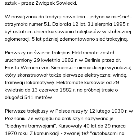
sztuk - przez Związek Sowiecki.
W nawiązaniu do tradycji nowa linia - jedyna w mieście! -
otrzymała numer 51. Działała 12 lat. 31 sierpnia 1995 r.
był ostatnim dniem kursowania trolejbusów w stołecznej
aglomeracji. 5 lat później zdemontowano sieć trakcyjną.
Pierwszy na świecie trolejbus Elektromote został
uruchomiony 29 kwietnia 1882 r. w Berlinie przez dr.
Ernsta Wernera von Siemensa - niemieckiego wynalazcę,
który skonstruował także pierwsze elektryczne: windę,
tramwaj i lokomotywę. Elektromote kursował od 29
kwietnia do 13 czerwca 1882 r. na próbnej trasie o
długości 541 metrów.
Pierwsze trolejbusy w Polsce ruszyły 12 lutego 1930 r. w
Poznaniu. Ze względu na brak szyn nazywano je
"biednymi tramwajami". Kursowały 40 lat do 29 marca
1970 roku. Z komunikacji - zwanej też "autobusami na