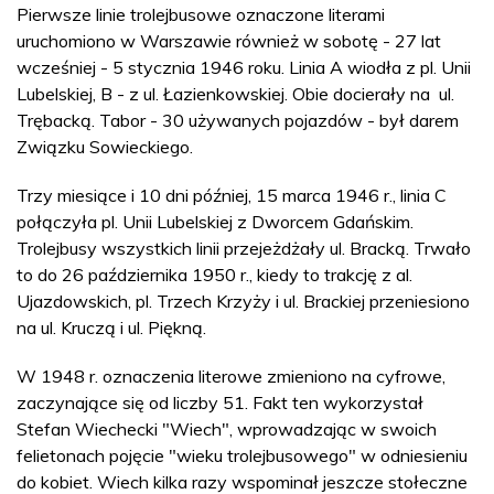
Pierwsze linie trolejbusowe oznaczone literami
uruchomiono w Warszawie również w sobotę - 27 lat
wcześniej - 5 stycznia 1946 roku. Linia A wiodła z pl. Unii
Lubelskiej, B - z ul. Łazienkowskiej. Obie docierały na ul.
Trębacką. Tabor - 30 używanych pojazdów - był darem
Związku Sowieckiego.
Trzy miesiące i 10 dni później, 15 marca 1946 r., linia C
połączyła pl. Unii Lubelskiej z Dworcem Gdańskim.
Trolejbusy wszystkich linii przejeżdżały ul. Bracką. Trwało
to do 26 października 1950 r., kiedy to trakcję z al.
Ujazdowskich, pl. Trzech Krzyży i ul. Brackiej przeniesiono
na ul. Kruczą i ul. Piękną.
W 1948 r. oznaczenia literowe zmieniono na cyfrowe,
zaczynające się od liczby 51. Fakt ten wykorzystał
Stefan Wiechecki "Wiech", wprowadzając w swoich
felietonach pojęcie "wieku trolejbusowego" w odniesieniu
do kobiet. Wiech kilka razy wspominał jeszcze stołeczne