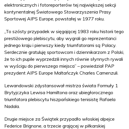
elektronicznych i fotoreporterów tej największej sekcji
kontynentalnej Światowego Stowarzyszenia Prasy
Sportowej AIPS Europe, powstałej w 1977 roku.
„To szósty przypadek w sięgającej 1983 roku historii tego
prestiżowego plebiscytu, aby wygrali go reprezentanci
jednego kraju i pierwszy kiedy triumfatorami są Polacy.
Serdecznie gratuluję sportowcom i dziennikarzom z Polski,
że to ich pupile wyprzedzili innych równie słynnych rywali
w wyścigu do pierwszego miejsca” – powiedział PAP
prezydent AIPS Europe Maltańczyk Charles Camenzuli.
Lewandowski zdystansował mistrza świata Formuły 1
Brytyjczyka Lewisa Hamiltona oraz ubiegłorocznego
triumfatora plebiscytu hiszpańskiego tenisistę Rafaela
Nadala.
Drugie miejsce za Świątek przypadło włoskiej alpejce
Federice Brignone, a trzecie grającej w piłkarskiej