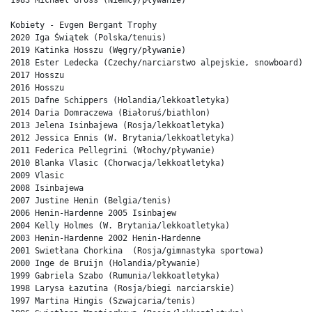
1983 Michael Gross (Niemcy/pływanie)

Kobiety - Evgen Bergant Trophy

2020 Iga Świątek (Polska/tenuis) 

2019 Katinka Hosszu (Węgry/pływanie) 

2018 Ester Ledecka (Czechy/narciarstwo alpejskie, snowboard) 

2017 Hosszu 

2016 Hosszu 

2015 Dafne Schippers (Holandia/lekkoatletyka) 

2014 Daria Domraczewa (Białoruś/biathlon) 

2013 Jelena Isinbajewa (Rosja/lekkoatletyka) 

2012 Jessica Ennis (W. Brytania/lekkoatletyka) 

2011 Federica Pellegrini (Włochy/pływanie) 

2010 Blanka Vlasic (Chorwacja/lekkoatletyka) 

2009 Vlasic 

2008 Isinbajewa 

2007 Justine Henin (Belgia/tenis) 

2006 Henin-Hardenne 2005 Isinbajew 

2004 Kelly Holmes (W. Brytania/lekkoatletyka) 

2003 Henin-Hardenne 2002 Henin-Hardenne 

2001 Swietłana Chorkina  (Rosja/gimnastyka sportowa) 

2000 Inge de Bruijn (Holandia/pływanie) 

1999 Gabriela Szabo (Rumunia/lekkoatletyka) 

1998 Larysa Łazutina (Rosja/biegi narciarskie) 

1997 Martina Hingis (Szwajcaria/tenis) 
