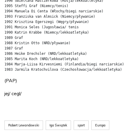
1996 Swietłana Mastierkowa (Rosja/lekkoatletyka) 

1995 Steffi Graf (Niemcy/tenis) 

1994 Manuela Di Centa (Włochy/biegi narciarskie) 

1993 Franziska van Almsick (Niemcy/pływanie) 

1992 Krisztina Egerszegi (Węgry/pływanie) 

1991 Monica Seles (Jugosławia/ tenis 

1990 Katrin Krabbe (Niemcy/lekkoatletyka) 

1989 Graf 

1988 Kristin Otto (NRD/pływanie) 

1987 Graf 

1986 Heike Drechsler (NRD/lekkoatletyka) 

1985 Marita Koch (NRD/lekkoatletyka) 

1984 Marja-Liisa Kirvesniemi (Finlandia/biegi narciarskie) 

1983 Jarmila Kratochvilova (Czechosłowacja/lekkoatletyka) 
(PAP)
jej/ cegl/
Robert Lewandowski
Iga Świątek
sport
Europa