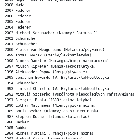
2008 Nadal 

2007 Federer 

2006 Federer 

2005 Federer 

2004 Federer 

2003 Michael Schumacher (Niemcy/ Formuła 1) 

2002 Schumacher 

2001 Schumacher 

2000 Pieter van Hoogenband (Holandia/pływanie) 

1999 Tomas Dvorak (Czechy/lekkoatletyka) 

1998 Bjoern Daehlie (Norwegia/biegi narciarskie) 

1997 Wilson Kipketer (Dania/lekkoatletyka) 

1996 Aleksander Popow (Rosja/pływanie) 

1995 Jonathan Edwards (W. Brytania/lekkoatletyka) 

1994 Schumacher 

1993 Linford Christie (W. Brytania/lekkoatletyka) 

1992 Witalij Szczerbo (Wspólnota Niepodległych Państw/gimnasty
1991 Siergiej Bubka (ZSRR/lekkoatletyka) 

1990 Lothar Matthaeus (Niemcy/piłka nożna) 

1989 Boris Becker (Niemcy/tenis) 1988 Bubka 

1987 Stephen Roche (Irlandia/kolarstwo) 

1986 Becker 

1985 Bubka 

1984 Michel Platini (Francja/piłka nożna) 
