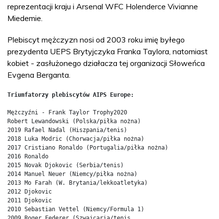
reprezentacji kraju i Arsenal WFC Holenderce Vivianne
Miedemie.
Plebiscyt mężczyzn nosi od 2003 roku imię byłego
prezydenta UEPS Brytyjczyka Franka Taylora, natomiast
kobiet - zasłużonego działacza tej organizacji Słoweńca
Evgena Berganta.
Mężczyźni - Frank Taylor Trophy2020 

Robert Lewandowski (Polska/piłka nożna) 

2019 Rafael Nadal (Hiszpania/tenis) 

2018 Luka Modric (Chorwacja/piłka nożna) 

2017 Cristiano Ronaldo (Portugalia/piłka nożna) 

2016 Ronaldo 

2015 Novak Djokovic (Serbia/tenis) 

2014 Manuel Neuer (Niemcy/piłka nożna) 

2013 Mo Farah (W. Brytania/lekkoatletyka) 

2012 Djokovic 

2011 Djokovic 

2010 Sebastian Vettel (Niemcy/Formula 1) 

2009 Roger Federer (Szwajcaria/tenis 
