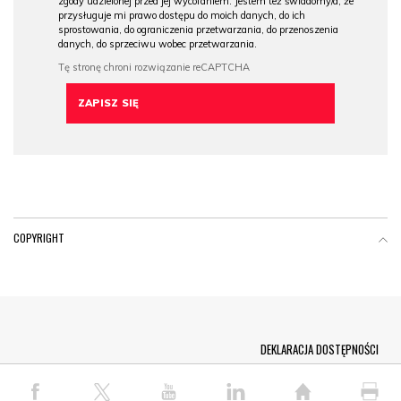
zgody udzielonej przed jej wycofaniem. Jestem też świadomy/a, że
przysługuje mi prawo dostępu do moich danych, do ich
sprostowania, do ograniczenia przetwarzania, do przenoszenia
danych, do sprzeciwu wobec przetwarzania.
COPYRIGHT
Menu Footer
DEKLARACJA DOSTĘPNOŚCI
© COPYRIGHT PAP 2026