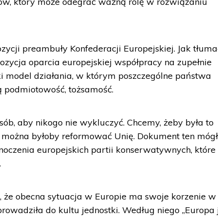
jów, który może odegrać ważną rolę w rozwiązaniu
ozycji preambuły Konfederacji Europejskiej. Jak tłuma
pozycja oparcia europejskiej współpracy na zupełnie
ki model działania, w którym poszczególne państwa
ą podmiotowość, tożsamość.
osób, aby nikogo nie wykluczyć. Chcemy, żeby była to
j można byłoby reformować Unię. Dokument ten móg
oczenia europejskich partii konserwatywnych, które
.
 że obecna sytuacja w Europie ma swoje korzenie w
oprowadziła do kultu jednostki. Według niego „Europa