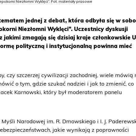
iepokorni Niezłomni Wyklęci”. Fot. materiały prasowe
a tematem jednej z debat, która odbyła się w sob
okorni Niezłomni Wyklęci”. Uczestnicy dyskusji
z jakimi zmagają się dzisiaj kraje członkowskie U
 formę polityczną i instytucjonalną powinna mieć
, czy szczerzej cywilizacji zachodniej, wiele mówią 
wić o tym, gdzie szukać nadziei i jak to zmienić, co
a Jacek Karnowski, który był moderatorem panelu
a Myśli Narodowej im. R. Dmowskiego i I. J. Paderews
 niebezpieczeństwach, jakie wynikają z poprawności