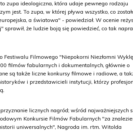
st to zupa ideologiczna, która udaje pewnego rodzaju
zym jest. To zupa, w której pływa wszystko, co został
 europejska, a światowa" - powiedział. W ocenie reżys
j" sprawił, że ludzie boją się powiedzieć, co tak nap
 Festiwalu Filmowego "Niepokorni Niezłomni Wyklę
00 filmów fabularnych i dokumentalnych, głównie o
ne są także liczne konkursy filmowe i radiowe, a tak
toryków i przedstawicieli instytucji, którzy profesjo
ą.
 przyznanie licznych nagród; wśród najważniejszych 
dowym Konkursie Filmów Fabularnych "za znalezie
istorii uniwersalnych", Nagroda im. rtm. Witolda