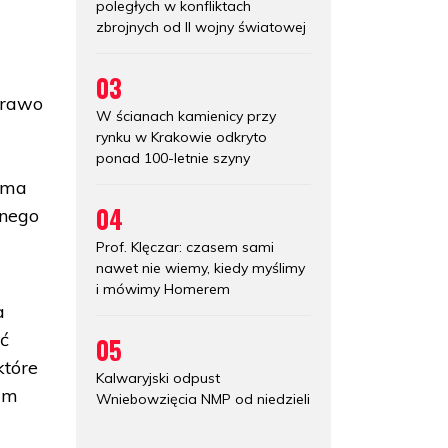
poległych w konfliktach
zbrojnych od II wojny światowej
03
prawo
W ścianach kamienicy przy
rynku w Krakowie odkryto
ponad 100-letnie szyny
e ma
04
hnego
Prof. Klęczar: czasem sami
nawet nie wiemy, kiedy myślimy
i mówimy Homerem
a
ić
05
które
Kalwaryjski odpust
nam
Wniebowzięcia NMP od niedzieli