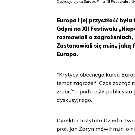
Dyskusja „Jaka Europa?” na XII Festiwalu „N
Europa i jej przyszłość był
Gdyni na XII Festiwalu „Niep
rozmawiali o zagrożeniach, 
Zastanawiali się m.in., jaką
Europa.
"Krytycy obecnego kursu Europy
temat zagrożeń. Czas zacząć mó
zrobić” – podkreślił publicyst
dyskusyjnego.
Dyrektor Instytutu Dziedzictw
prof. Jan Żaryn mówił m.in. o