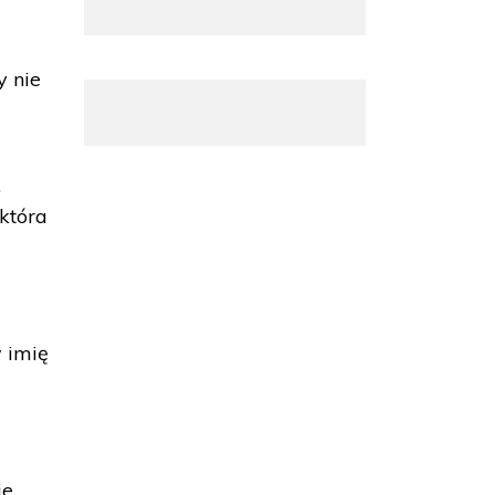
y nie
,
 która
w imię
je