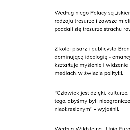
Według niego Polacy są „iskie
rodzaju tresurze i zawsze mie
poddali się tresurze strachu ró
Z kolei pisarz i publicysta Br
dominującą ideologię - emancyp
kształtuje myślenie i widzenie
mediach, w świecie polityki.
"Człowiek jest dzięki, kulturz
tego, abyśmy byli nieogranic
nieokreślonym" - wyjaśnił.
Według Wildsteina, „Unia Euro