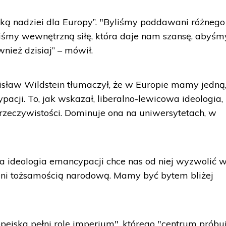
rką nadziei dla Europy”. "Byliśmy poddawani różnego
liśmy wewnętrzną siłę, która daje nam szansę, abyśm
wnież dzisiaj” – mówił.
onisław Wildstein tłumaczył, że w Europie mamy jedną
acji. To, jak wskazał, liberalno-lewicowa ideologia,
 rzeczywistości. Dominuje ona na uniwersytetach, w
e, a ideologia emancypacji chce nas od niej wyzwolić 
zeni tożsamością narodową. Mamy być bytem bliżej
pejska pełni rolę imperium", którego "centrum próbu