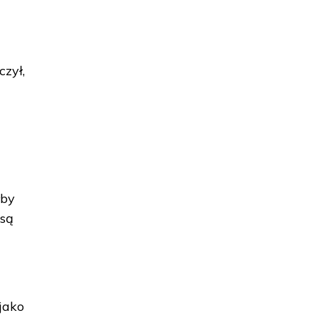
czył,
łby
 są
 jako