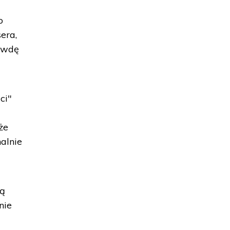
o
era,
rawdę
ci"
że
nalnie
są
nie