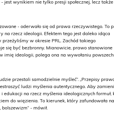
 - jest wynikiem nie tylko presji społecznej, lecz także
izowane - oderwało się od prawa rzeczywistego. To 
y na rzecz ideologii. Efektem tego jest daleko idąca
y przeżyliśmy w okresie PRL. Zachód takiego
aje się być bezbronny. Mianowicie, prawo stanowion
 w imię ideologii, polega ona na wywołaniu powszec
„ludzie przestali samodzielnie myśleć”. „Przepisy praw
zestraszyć ludzi myślenia autentycznego. Aby zamien
 i edukacji na rzecz myślenia ideologicznych formuł, 
ciem do więzienia. To kierunek, który zafundowała 
a, bolszewizm” - mówił.