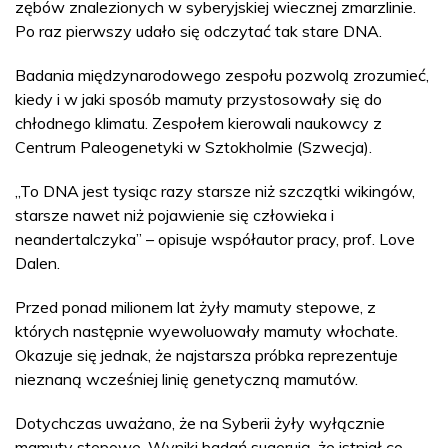
zębów znalezionych w syberyjskiej wiecznej zmarzlinie.
Po raz pierwszy udało się odczytać tak stare DNA.
Badania międzynarodowego zespołu pozwolą zrozumieć,
kiedy i w jaki sposób mamuty przystosowały się do
chłodnego klimatu. Zespołem kierowali naukowcy z
Centrum Paleogenetyki w Sztokholmie (Szwecja).
„To DNA jest tysiąc razy starsze niż szczątki wikingów,
starsze nawet niż pojawienie się człowieka i
neandertalczyka” – opisuje współautor pracy, prof. Love
Dalen.
Przed ponad milionem lat żyły mamuty stepowe, z
których następnie wyewoluowały mamuty włochate.
Okazuje się jednak, że najstarsza próbka reprezentuje
nieznaną wcześniej linię genetyczną mamutów.
Dotychczas uważano, że na Syberii żyły wyłącznie
mamuty stepowe. Wyniki badań sugerują, że istniał co