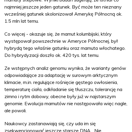
najmniej jeszcze jeden gatunek. Być może ten nieznany
wcześniej gatunek skolonizował Amerykę Północną ok.
1.5 mln lat temu.
Co więcej - okazuje się, że mamut kolumbijski, który
występował powszechnie w Ameryce Północnej, był
hybrydą tego właśnie gatunku oraz mamuta włochatego.
Do hybrydyzacji doszło ok. 420 tys. lat temu.
Ze wstępnych analiz genomu wynika, że warianty genów
odpowiadające za adaptację w surowym arktycznym
klimacie, m.in. regulujące rośnięcie gęstego owłosienia,
temperaturę ciała, odkładanie się tłuszczu, tolerancję na
zimno i rytm dobowy, obecne były już w najstarszym
genomie. Ewolucja mamutów nie następowała więc nagle,
ale powoli.
Naukowcy zastanawiają się, czy uda im się
zsekwencjonować jeszcze starsze DNA. „Nie