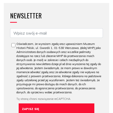
NEWSLETTER
Oświadczam, że wyrażam zgodę oraz upoważniam Muzeum
Historii Polski, ul. Gwardii 1, 01-538 Warszawa, (dalej MHP) jako
Administratora danych osobowych oraz wszelkie podmioty
działające na rzecz lub zlecenie MHP do przetwarzania moich
danych osob. (e-mail) w zakresie i celach niezbędnych do
otrzymywania newslettera dzieje.pl od dnia wyrażenia tej zgody do
jej odwołania. Jestem świadomy/a, że mam prawo w dowolnym
momencie odwołać zgodę oraz że odwołanie zgody nie wpływa na
zgodność z prawem przetwarzania, którego dokonano na podstawie
zgody udzielonej przed jej wycofaniem. Jestem też świadomy/a, że
przysługuje mi prawo dostępu do moich danych, do ich
sprostowania, do ograniczenia przetwarzania, do przenoszenia
danych, do sprzeciwu wobec przetwarzania.