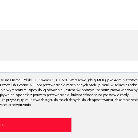
m Historii Polski, ul. Gwardii 1, 01-538 Warszawa, (dalej MHP) jako Administratora
 rzecz lub zlecenie MHP do przetwarzania moich danych osob. (e-mail) w zakresie i celac
 dnia wyrażenia tej zgody do jej odwołania. Jestem świadomy/a, że mam prawo w dowoln
wpływa na zgodność z prawem przetwarzania, którego dokonano na podstawie zgody
, że przysługuje mi prawo dostępu do moich danych, do ich sprostowania, do ograniczeni
wobec przetwarzania.