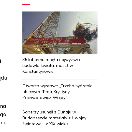
35 lat temu runęła najwyższa
1
budowla świata: maszt w
Konstantynowie
ądu
Otwarto wystawę „Trzeba być stale
obecnym. Teatr Krystyny
Zachwatowicz-Wajdy”
rna
Saperzy usunęli z Dunaju w
ego
Budapeszcie materiały z II wojny
anu
światowej i z XIX wieku