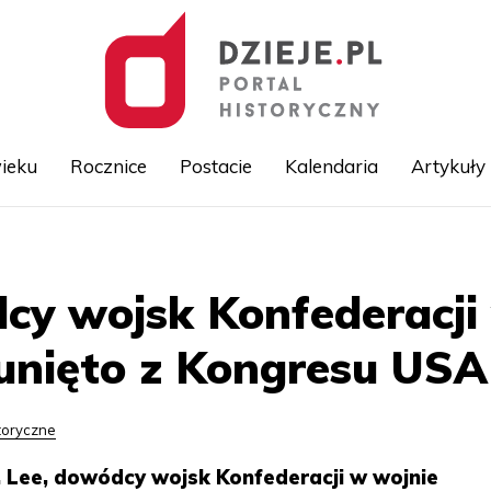
ieku
Rocznice
Postacie
Kalendaria
Artykuły
Przejdź
do
treści
y wojsk Konfederacji
sunięto z Kongresu USA
toryczne
 Lee, dowódcy wojsk Konfederacji w wojnie