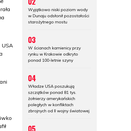
02
ne
erała
Wyjątkowo niski poziom wody
w Dunaju odsłonił pozostałości
na
starożytnego mostu
03
w USA
W ścianach kamienicy przy
'a
rynku w Krakowie odkryto
ponad 100-letnie szyny
04
ani
Władze USA poszukują
szczątków ponad 81 tys.
żołnierzy amerykańskich
poległych w konfliktach
zbrojnych od II wojny światowej
ciwko
fił
05