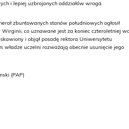
ych i lepiej uzbrojonych oddziałów wroga.
nerał zbuntowanych stanów południowych ogłosił
irginii, co uznawane jest za koniec czteroletniej w
łaskawiony i objął posadę rektora Uniwersytetu
; władze uczelni rozważają obecnie usunięcie jego
ski (PAP)