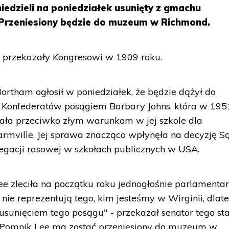
niedzieli na poniedziałek usunięty z gmachu
Przeniesiony będzie do muzeum w Richmond.
i przekazały Kongresowi w 1909 roku.
ortham ogłosił w poniedziałek, że będzie dążył do
 Konfederatów posągiem Barbary Johns, która w 195
wała przeciwko złym warunkom w jej szkole dla
mville. Jej sprawa znacząco wpłynęła na decyzję S
egacji rasowej w szkołach publicznych w USA.
e zleciła na początku roku jednogłośnie parlamenta
nie reprezentują tego, kim jesteśmy w Wirginii, dlat
usunięciem tego posągu" - przekazał senator tego st
 Pomnik Lee ma zostać przeniesiony do muzeum w