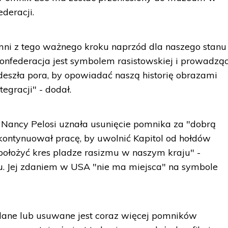
deracji.
i z tego ważnego kroku naprzód dla naszego stanu 
Konfederacja jest symbolem rasistowskiej i prowadzą
adeszła pora, by opowiadać naszą historię obrazami
tegracji" - dodał.
Nancy Pelosi uznała usunięcie pomnika za "dobrą
kontynuował pracę, by uwolnić Kapitol od hołdów
położyć kres pladze rasizmu w naszym kraju" -
. Jej zdaniem w USA "nie ma miejsca" na symbole
lane lub usuwane jest coraz więcej pomników