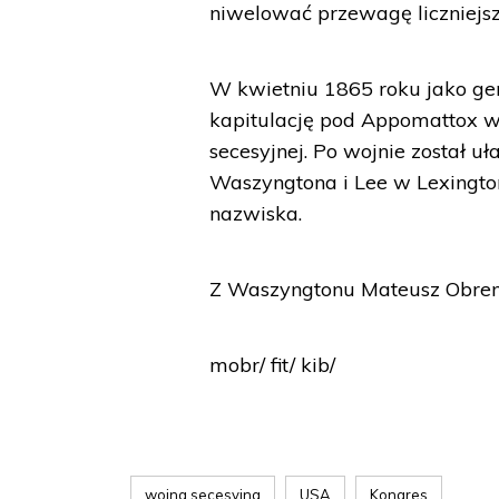
niwelować przewagę liczniejsz
W kwietniu 1865 roku jako ge
kapitulację pod Appomattox w W
secesyjnej. Po wojnie został u
Waszyngtona i Lee w Lexington
nazwiska.
Z Waszyngtonu Mateusz Obrem
mobr/ fit/ kib/
wojna secesyjna
USA
Kongres