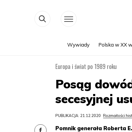
Wywiady
Polska w XX w
Search
Europa i świat po 1989 roku
Posąg dowódc
secesyjnej u
PUBLIKACJA: 21.12.2020
Rozmaitości his
Pomnik generała Roberta E.