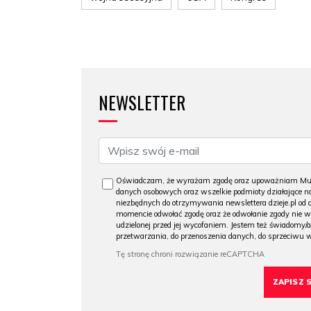
NEWSLETTER
Oświadczam, że wyrażam zgodę oraz upoważniam Muzeu
danych osobowych oraz wszelkie podmioty działające na
niezbędnych do otrzymywania newslettera dzieje.pl od
momencie odwołać zgodę oraz że odwołanie zgody nie 
udzielonej przed jej wycofaniem. Jestem też świadomy/a
przetwarzania, do przenoszenia danych, do sprzeciwu 