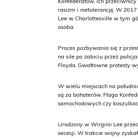
Konfederatów, ich przeciwnicy 
rasizm i nietolerancję. W 2017
Lee w Charlottesville w tym gó
osoba.
Proces pozbywania się z prze
na sile po zabiciu przez poli
Floyda. Gwałtowne protesty w
W wielu miejscach na południu
są za bohaterów. Flaga Konfed
samochodowych czy koszulkac
Urodzony w Wirginii Lee prze
secesji. W trakcie wojny zyska