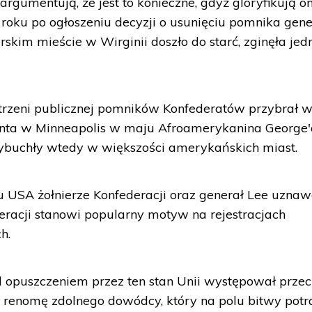
argumentują, że jest to konieczne, gdyż gloryfikują o
 roku po ogłoszeniu decyzji o usunięciu pomnika gen
rskim mieście w Wirginii doszło do starć, zginęła jed
strzeni publicznej pomników Konfederatów przybrał 
cjanta w Minneapolis w maju Afroamerykanina George
ybuchły wtedy w większości amerykańskich miast.
 USA żołnierze Konfederacji oraz generał Lee uznaw
eracji stanowi popularny motyw na rejestracjach
h.
d opuszczeniem przez ten stan Unii występował prze
ł renomę zdolnego dowódcy, który na polu bitwy potra