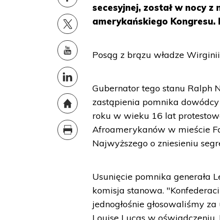
secesyjnej, został w nocy z 
amerykańskiego Kongresu. 
Posąg z brązu władze Wirgini
Gubernator tego stanu Ralph N
zastąpienia pomnika dowódcy
roku w wieku 16 lat protesto
Afroamerykanów w mieście Far
Najwyższego o zniesieniu segr
Usunięcie pomnika generała Le
komisja stanowa. "Konfederaci 
jednogłośnie głosowaliśmy za 
Louise Lucas w oświadczeniu.