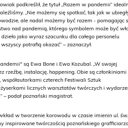
owiak podkreślił, że tytuł „Razem w pandemii” idealn
znaleźliśmy. „Nie możemy się spotkać, tak jak w ubiegł
rowodzie, ale nadal możemy być razem - pomagając 
stwo nad pandemią, którego symbolem może być wł
o dzieło jako wyraz szacunku dla całego personelu
 wszyscy potrafią okazać” – zaznaczył.
andemii" są Ewa Bone i Ewa Kozubal. „W swojej
z rzeźbę, instalację, happening. Obie są członkiniami
 współautorkami czterech Festiwali Sztuk
eżyserkami licznych warsztatów twórczych i wydarz
j” – podał poznański magistrat.
 wkład w tworzenie korowodu w czasie imienin ul. św
y inspirowane twórczością poznańskiego grafficiarz