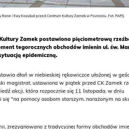
Bone i Ewy Kozubal przed Centrum Kultury Zamek w Poznaniu. Fot. PAP/J.
Kultury Zamek postawiono pięciometrową rzeźb
ement tegorocznych obchodów imienin ul. św. Mar
sytuacją epidemiczną.
stawia dłoń w niebieskiej rękawiczce ułożonej w geś
ski magistrat, ustawiona w piątek przed CK Zamek r
ź akcji, która rozpocznie się 11 listopada, w dniu
upi się "na pomocy osobom starszym, narażonym na sk
i, zrezygnowano z tradycyjnej formy obchodów imie