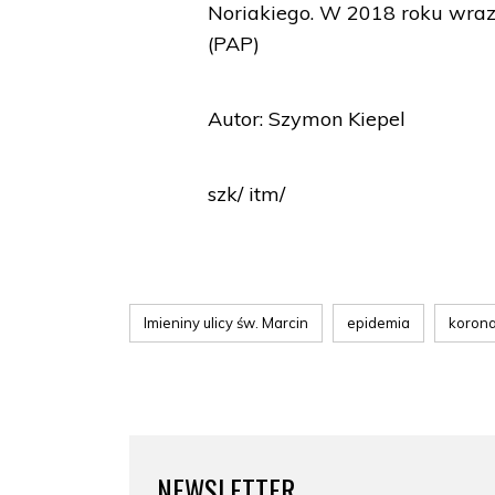
Noriakiego. W 2018 roku wraz
(PAP)
Autor: Szymon Kiepel
szk/ itm/
Imieniny ulicy św. Marcin
epidemia
korona
NEWSLETTER