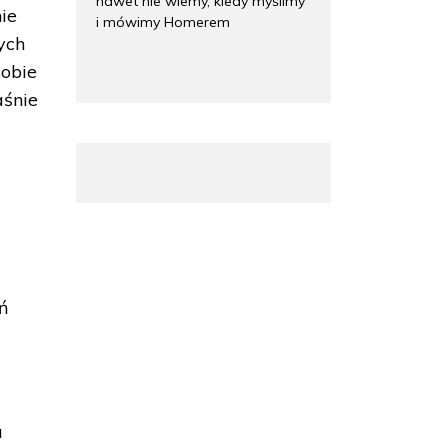
nawet nie wiemy, kiedy myślimy
ie
i mówimy Homerem
ych
sobie
aśnie
eń
.
a