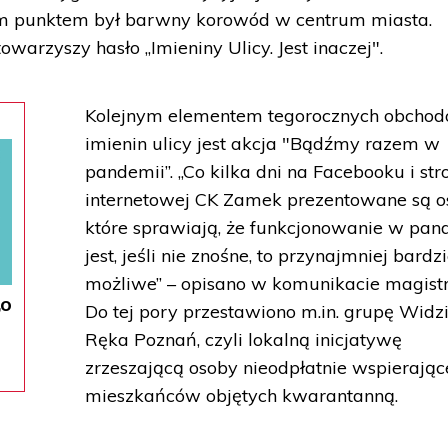
nym punktem był barwny korowód w centrum miasta.
warzyszy hasło „Imieniny Ulicy. Jest inaczej".
Kolejnym elementem tegorocznych obcho
imienin ulicy jest akcja "Bądźmy razem w
pandemii”. „Co kilka dni na Facebooku i str
internetowej CK Zamek prezentowane są o
które sprawiają, że funkcjonowanie w pan
jest, jeśli nie znośne, to przynajmniej bardzi
możliwe” – opisano w komunikacie magistr
„O
Do tej pory przestawiono m.in. grupę Widz
Ręka Poznań, czyli lokalną inicjatywę
zrzeszającą osoby nieodpłatnie wspierając
mieszkańców objętych kwarantanną.