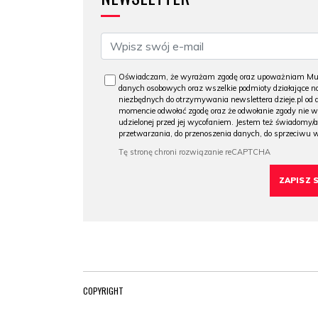
Oświadczam, że wyrażam zgodę oraz upoważniam Muzeu
danych osobowych oraz wszelkie podmioty działające na
niezbędnych do otrzymywania newslettera dzieje.pl od
momencie odwołać zgodę oraz że odwołanie zgody nie 
udzielonej przed jej wycofaniem. Jestem też świadomy/a
przetwarzania, do przenoszenia danych, do sprzeciwu 
COPYRIGHT