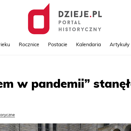
ieku
Rocznice
Postacie
Kalendaria
Artykuły
Przejdź
do
treści
em w pandemii” stanę
toryczne