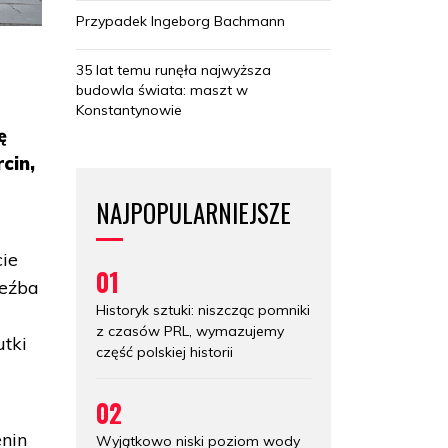
Przypadek Ingeborg Bachmann
35 lat temu runęła najwyższa
budowla świata: maszt w
Konstantynowie
ę
cin,
NAJPOPULARNIEJSZE
cie
01
zeźba
Historyk sztuki: niszcząc pomniki
z czasów PRL, wymazujemy
utki
część polskiej historii
02
nin
Wyjątkowo niski poziom wody