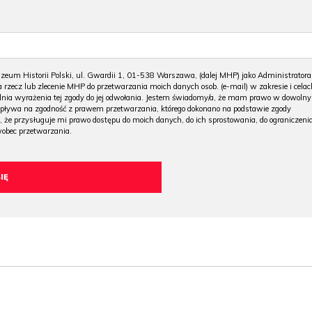
m Historii Polski, ul. Gwardii 1, 01-538 Warszawa, (dalej MHP) jako Administratora
 rzecz lub zlecenie MHP do przetwarzania moich danych osob. (e-mail) w zakresie i celac
 dnia wyrażenia tej zgody do jej odwołania. Jestem świadomy/a, że mam prawo w dowoln
wpływa na zgodność z prawem przetwarzania, którego dokonano na podstawie zgody
, że przysługuje mi prawo dostępu do moich danych, do ich sprostowania, do ograniczeni
wobec przetwarzania.