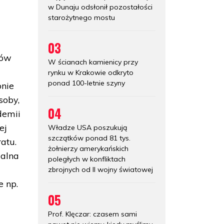
w Dunaju odsłonił pozostałości
starożytnego mostu
03
dów
W ścianach kamienicy przy
rynku w Krakowie odkryto
ponad 100-letnie szyny
onie
soby,
04
demii
ej
Władze USA poszukują
szczątków ponad 81 tys.
atu.
żołnierzy amerykańskich
ialna
poległych w konfliktach
zbrojnych od II wojny światowej
e np.
05
Prof. Klęczar: czasem sami