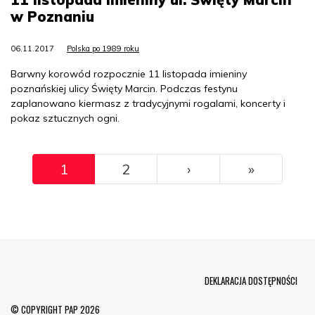
w Poznaniu
06.11.2017
Polska po 1989 roku
Barwny korowód rozpocznie 11 listopada imieniny
poznańskiej ulicy Święty Marcin. Podczas festynu
zaplanowano kiermasz z tradycyjnymi rogalami, koncerty i
pokaz sztucznych ogni.
Pagination
››
Ostatni
1
2
›
»
Menu Footer
DEKLARACJA DOSTĘPNOŚCI
© COPYRIGHT PAP 2026