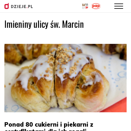
Imieniny ulicy św. Marcin
Przejdź
do
treści
Ponad 80 cukierni i piekarni z