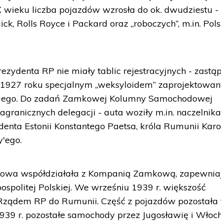
X wieku liczba pojazdów wzrosła do ok. dwudziestu -
ick, Rolls Royce i Packard oraz „roboczych”, m.in. Pol
zydenta RP nie miały tablic rejestracyjnych - zastą
od 1927 roku specjalnym „weksyloidem” zaprojektowa
kiego. Do zadań Zamkowej Kolumny Samochodowej
agranicznych delegacji - auta woziły m.in. naczelnik
nta Estonii Konstantego Paetsa, króla Rumunii Karola
'ego.
wa współdziałała z Kompanią Zamkową, zapewnia
spolitej Polskiej. We wrześniu 1939 r. większość
Rządem RP do Rumunii. Część z pojazdów pozostała
1939 r. pozostałe samochody przez Jugosławię i Włoch