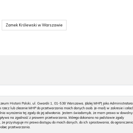
Zamek Królewski w Warszawie
m Historii Polski, ul. Gwardii 1, 01-538 Warszawa, (dalej MHP) jako Administratora
 rzecz lub zlecenie MHP do przetwarzania moich danych osob. (e-mail) w zakresie i celac
 dnia wyrażenia tej zgody do jej odwołania. Jestem świadomy/a, że mam prawo w dowoln
wpływa na zgodność z prawem przetwarzania, którego dokonano na podstawie zgody
, że przysługuje mi prawo dostępu do moich danych, do ich sprostowania, do ograniczeni
wobec przetwarzania.