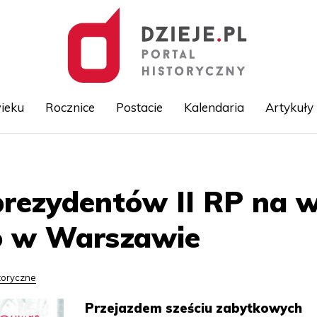
ieku
Rocznice
Postacie
Kalendaria
Artykuły
Przejdź
do
treści
rezydentów II RP na 
o w Warszawie
toryczne
Przejazdem sześciu zabytkowych