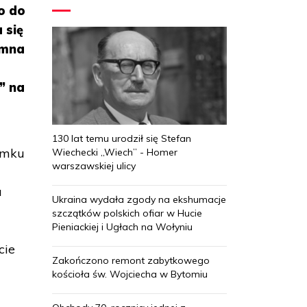
o do
 się
umna
” na
130 lat temu urodził się Stefan
amku
Wiechecki „Wiech” - Homer
warszawskiej ulicy
a
Ukraina wydała zgody na ekshumacje
szczątków polskich ofiar w Hucie
Pieniackiej i Ugłach na Wołyniu
cie
Zakończono remont zabytkowego
kościoła św. Wojciecha w Bytomiu