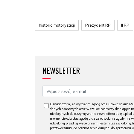
historia motoryzacji
Prezydent RP
II RP
NEWSLETTER
Oświadczam, że wyrażam zgodę oraz upoważniam Muzeu
danych osobowych oraz wszelkie podmioty działające na
niezbędnych do otrzymywania newslettera dzieje.pl od
momencie odwołać zgodę oraz że odwołanie zgody nie 
udzielonej przed jej wycofaniem. Jestem też świadomy/a
przetwarzania, do przenoszenia danych, do sprzeciwu 