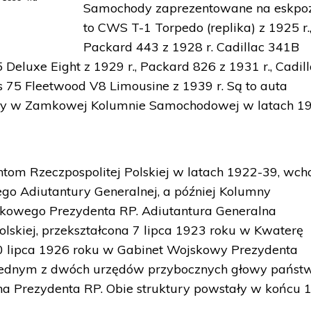
Samochody zaprezentowane na eskpoz
to CWS T-1 Torpedo (replika) z 1925 r.
Packard 443 z 1928 r. Cadillac 341B
 Deluxe Eight z 1929 r., Packard 826 z 1931 r., Cadil
es 75 Fleetwood V8 Limousine z 1939 r. Są to auta
ździły w Zamkowej Kolumnie Samochodowej w latach 1
ntom Rzeczpospolitej Polskiej w latach 1922-39, wch
o Adiutantury Generalnej, a później Kolumny
owego Prezydenta RP. Adiutantura Generalna
olskiej, przekształcona 7 lipca 1923 roku w Kwaterę
0 lipca 1926 roku w Gabinet Wojskowy Prezydenta
ła jednym z dwóch urzędów przybocznych głowy państ
na Prezydenta RP. Obie struktury powstały w końcu 