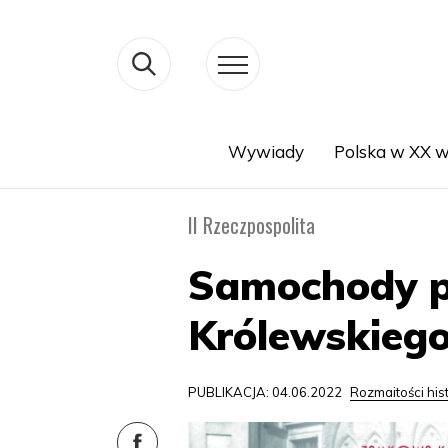
Wywiady
Polska w XX w
Search
II Rzeczpospolita
Samochody p
Królewskieg
PUBLIKACJA: 04.06.2022
Rozmaitości his