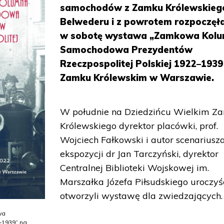
samochodów z Zamku Królewskieg
Belwederu i z powrotem rozpoczęła
w sobotę wystawa „Zamkowa Kol
Samochodowa Prezydentów
Rzeczpospolitej Polskiej 1922–1939
Zamku Królewskim w Warszawie.
W południe na Dziedzińcu Wielkim Z
Królewskiego dyrektor placówki, prof.
Wojciech Fałkowski i autor scenariusz
ekspozycji dr Jan Tarczyński, dyrektor
Centralnej Biblioteki Wojskowej im.
Marszałka Józefa Piłsudskiego uroczyś
otworzyli wystawę dla zwiedzających.
wa
–1939” na