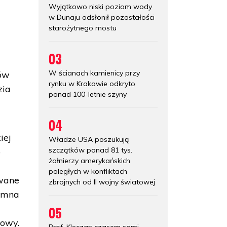
Wyjątkowo niski poziom wody
w Dunaju odsłonił pozostałości
starożytnego mostu
03
W ścianach kamienicy przy
dów
rynku w Krakowie odkryto
zia
ponad 100-letnie szyny
04
iej
Władze USA poszukują
szczątków ponad 81 tys.
o
żołnierzy amerykańskich
poległych w konfliktach
owane
zbrojnych od II wojny światowej
umna
05
rowy.
Prof. Klęczar: czasem sami