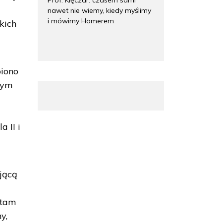
nawet nie wiemy, kiedy myślimy
i mówimy Homerem
skich
piono
nym
a
 II i
jącą
 tam
y,