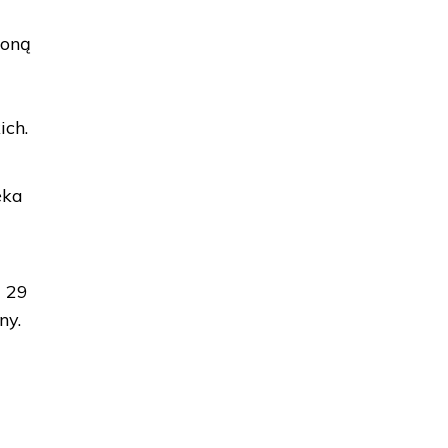
ioną
,
ich.
eka
d 29
ny.