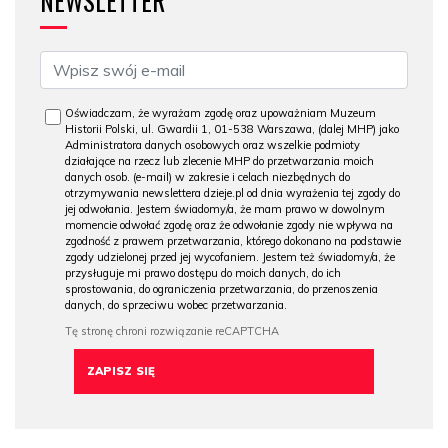
NEWSLETTER
Oświadczam, że wyrażam zgodę oraz upoważniam Muzeum
Historii Polski, ul. Gwardii 1, 01-538 Warszawa, (dalej MHP) jako
Administratora danych osobowych oraz wszelkie podmioty
działające na rzecz lub zlecenie MHP do przetwarzania moich
danych osob. (e-mail) w zakresie i celach niezbędnych do
otrzymywania newslettera dzieje.pl od dnia wyrażenia tej zgody do
jej odwołania. Jestem świadomy/a, że mam prawo w dowolnym
momencie odwołać zgodę oraz że odwołanie zgody nie wpływa na
zgodność z prawem przetwarzania, którego dokonano na podstawie
zgody udzielonej przed jej wycofaniem. Jestem też świadomy/a, że
przysługuje mi prawo dostępu do moich danych, do ich
sprostowania, do ograniczenia przetwarzania, do przenoszenia
danych, do sprzeciwu wobec przetwarzania.