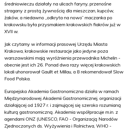
średniowieczu działały na ulicach faryny, przenośne
stragany z prostą żywnością dla mieszczan, kupców,
żaków, a niedawno „odkryta na nowo” maczanka po
krakowsku była przysmakiem krakowskich fiakrów już w
XVII w.
Jak czytamy w informacji prasowej Urzędu Miasta
Krakowa, krakowskie restauracje jako jedyne poza
warszawskimi mają wyróżnienia przewodnika Michelin -
obecnie jest ich 26. Ponad dwa razy więcej krakowskich
lokali uhonorował Gaullt et Millau, a 8 rekomendował Slow
Food Polska.
Europejska Akademia Gastronomiczna działa w ramach
Międzynarodowej Akademii Gastronomicznej, organizacji
działającej od 1927 r. i zajmującej się szeroko rozumianą
kulturą gastronomiczną. Akademia współpracuje m.in. z
agendami ONZ (UNESCO, FAO - Organizacją Narodów
Zjednoczonych ds. Wyżywienia i Rolnictwa, WHO -