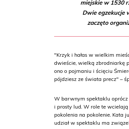
miejskie w 1530 r
Dwie egzekucje 
zaczęto organi
"Krzyk i hałas w wielkim mieśc
dwieście, wielką zbrodniarkę 
ono o pojmaniu i ścięciu Śmier
pójdziesz ze świata precz" – 
W barwnym spektaklu oprócz K
i prosty lud. W role te wciela
pokolenia na pokolenie. Kata j
udział w spektaklu ma związek 