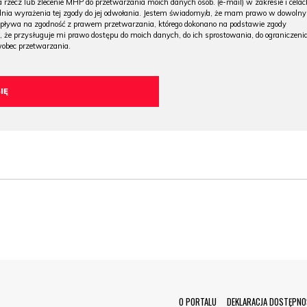
 rzecz lub zlecenie MHP do przetwarzania moich danych osob. (e-mail) w zakresie i celac
 dnia wyrażenia tej zgody do jej odwołania. Jestem świadomy/a, że mam prawo w dowoln
wpływa na zgodność z prawem przetwarzania, którego dokonano na podstawie zgody
, że przysługuje mi prawo dostępu do moich danych, do ich sprostowania, do ograniczeni
wobec przetwarzania.
O PORTALU
DEKLARACJA DOSTĘPNO