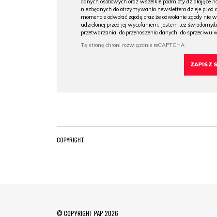
danych osobowych oraz wszelkie podmioty działające na
niezbędnych do otrzymywania newslettera dzieje.pl od
momencie odwołać zgodę oraz że odwołanie zgody nie 
udzielonej przed jej wycofaniem. Jestem też świadomy/a
przetwarzania, do przenoszenia danych, do sprzeciwu 
COPYRIGHT
© COPYRIGHT PAP 2026