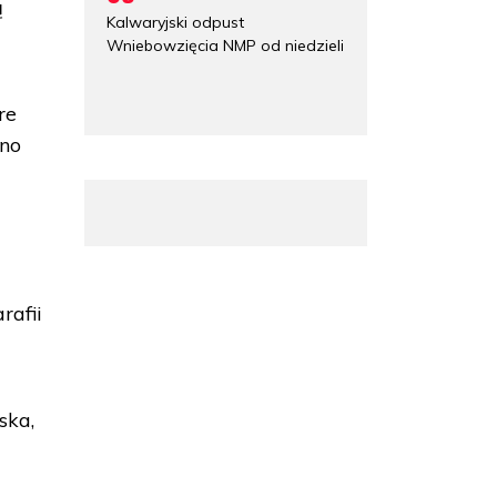
ą
Kalwaryjski odpust
Wniebowzięcia NMP od niedzieli
re
ano
rafii
ska,