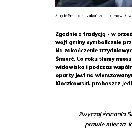
Ścięcie Śmierci na zakończenie karnawału w J
Zgodnie z tradycją - w prze
wójt gminy symbolicznie pr
Na zakończenie trzydniowyc
Śmierć. Co roku tłumy mies
widowisko i podczas wspóln
oparty jest na wierszowany
Kloczkowski, proboszcz Jedl
Zwyczaj ścinania Ś
prawie miecza, k