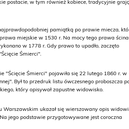
kie postacie, w tym również kobiece, tradycyjnie graj
 najprawdopodobniej pamiątką po prawie miecza, któ
y prawa miejskie w 1530 r. Na mocy tego prawa ścin
wykonano w 1778 r. Gdy prawo to upadło, zaczęto
cięcie Śmierci".
 "Ścięcie Śmierci" pojawiła się 22 lutego 1860 r. w
nej". Był to przedruk listu ówczesnego proboszcza pa
skiego, który opisywał zapustne widowisko.
zu Warszawskim ukazał się wierszowany opis widowi
. Na jego podstawie przygotowywane jest coroczna