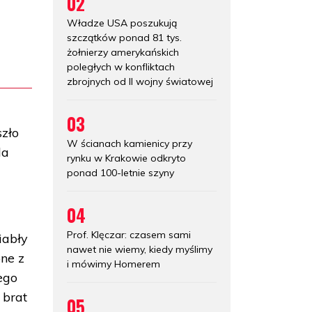
02
Władze USA poszukują
szczątków ponad 81 tys.
żołnierzy amerykańskich
poległych w konfliktach
zbrojnych od II wojny światowej
03
szło
W ścianach kamienicy przy
da
rynku w Krakowie odkryto
ponad 100-letnie szyny
04
Prof. Klęczar: czasem sami
iabły
nawet nie wiemy, kiedy myślimy
one z
i mówimy Homerem
ego
 brat
05