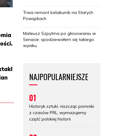
Trwa remont katakumb na Starych
Powązkach
Mateusz Szpytma po głosowaniu w
omia
Senacie: spodziewałem się takiego
ości.
wyniku
ktakl
NAJPOPULARNIEJSZE
Jan
01
Historyk sztuki: niszcząc pomniki
z czasów PRL, wymazujemy
część polskiej historii