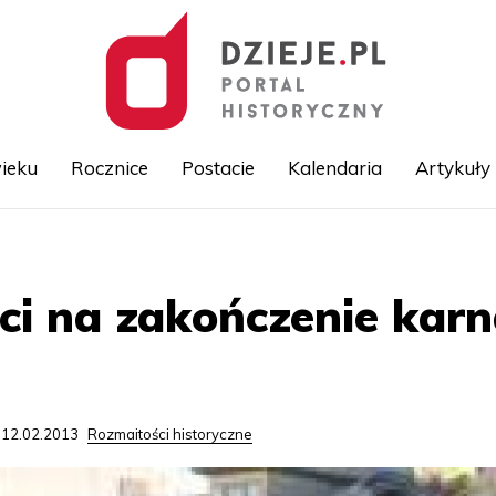
ieku
Rocznice
Postacie
Kalendaria
Artykuły
Przejdź
do
treści
rci na zakończenie ka
 12.02.2013
Rozmaitości historyczne