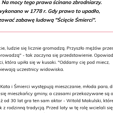
. Na mocy tego prawa ścinano zbrodniarzy.
wykonano w 1778 r. Gdy prawo to upadło,
zować zabawę ludową "Ścięcie Śmierci".
ie, ludzie się licznie gromadzą. Przyszło mężów prze
prowadzą" - tak zaczyna się przedstawienie. Opowia
ci, która upiła się w kusaki. "Oddamy cię pod miecz,
śpiewają uczestnicy widowiska.
ata i Śmierci występują mieszczanie, młoda para, d
ją się mieszkańcy gminy, a czasami przekazywane są 
uż od 30 lat gra ten sam aktor - Witold Makulski, któr
z rodzinną tradycją. Przed laty w tę rolę wcielali się