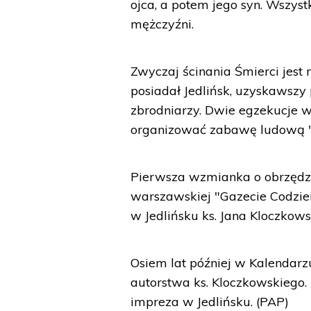
ojca, a potem jego syn. Wszyst
mężczyźni.
Zwyczaj ścinania Śmierci jest
posiadał Jedlińsk, uzyskawsz
zbrodniarzy. Dwie egzekucje 
organizować zabawę ludową "Ś
Pierwsza wzmianka o obrzędzie
warszawskiej "Gazecie Codzien
w Jedlińsku ks. Jana Kloczkow
Osiem lat później w Kalendar
autorstwa ks. Kloczkowskiego
impreza w Jedlińsku. (PAP)