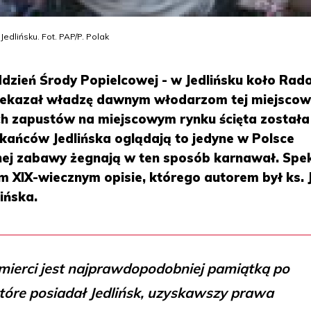
edlińsku. Fot. PAP/P. Polak
ddzień Środy Popielcowej - w Jedlińsku koło Rad
zekazał władzę dawnym włodarzom tej miejscow
h zapustów na miejscowym rynku ścięta została
zkańców Jedlińska oglądają to jedyne w Polsce
ej zabawy żegnają w ten sposób karnawał. Spe
m XIX-wiecznym opisie, którego autorem był ks. 
ińska.
mierci jest najprawdopodobniej pamiątką po
tóre posiadał Jedlińsk, uzyskawszy prawa