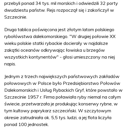
przebyli ponad 34 tys. mil morskich i odwiedzili 32 porty
dwudziestu państw. Rejs rozpoczął się i zakończył w
Szczecinie.
Druga tablica poświęcona jest złotym latom polskiego
rybołówstwa dalekomorskiego. "W drugiej połowie XX
wieku polskie statki rybackie docierały w najdalsze
zakątki oceanów odkrywając łowiska u brzegów
wszystkich kontynentów" - głosi umieszczony na niej
napis.
Jednym z trzech największych państwowych zakładów
połowowych w Polsce było Przedsiębiorstwo Połowów
Dalekomorskich i Usług Rybackich Gryf, które powstało w
Szczecinie 1957 r. Firma poławiała ryby niemal na całym
świecie, przetwarzała je produkując konserwy rybne, w
tym kultowy paprykarz szczeciński. W szczytowym
okresie zatrudniała ok. 5,5 tys. ludzi, a jej flota liczyła
ponad 100 jednostek.