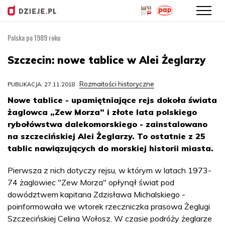
Polska po 1989 roku
Przejdź
do
Szczecin: nowe tablice w Alei Żeglarzy
treści
Rozmaitości historyczne
PUBLIKACJA: 27.11.2018
Nowe tablice - upamiętniające rejs dokoła świata
żaglowca „Zew Morza” i złote lata polskiego
rybołówstwa dalekomorskiego - zainstalowano
na szczecińskiej Alei Żeglarzy. To ostatnie z 25
tablic nawiązujących do morskiej historii miasta.
Pierwsza z nich dotyczy rejsu, w którym w latach 1973-
74 żaglowiec "Zew Morza" opłynął świat pod
dowództwem kapitana Zdzisława Michalskiego -
poinformowała we wtorek rzeczniczka prasowa Żeglugi
Szczecińskiej Celina Wołosz. W czasie podróży żeglarze