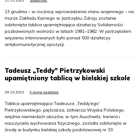
11.10.2023
Solidarność
13 grudnia – w rocznicę wprowadzenia stanu wojennego – na
murze Zakładu Karnego w Jastrzębiu-Zdroju zostanie
odsłonięta tablica upamiętniająca działaczy Solidarności
pozbawionych wolności w latach 1981–1982. W jastrzębskim
więzieniu internowanych było ponad 500 działaczy
antykomunistycznej opozycji.
Tadeusz „Teddy” Pietrzykowski
upamiętniony tablicą w bielskiej szkole
04.10.2023
II wojna światowa
Tablica upamiętniająca Tadeusza „Teddy’ego“
Pietrzykowskiego, pięściarza, żołnierza Wojska Polskiego,
więźnia niemieckich obozów, w tym Auschwitz, trenera i
nauczyciela wychowania fizycznego, została odsłonięta w
środę w budynku bielskiej szkoły podstawowej nr 33.