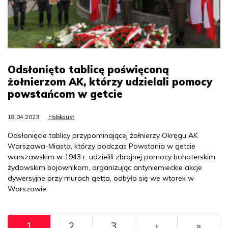
Odsłonięto tablicę poświęconą
żołnierzom AK, którzy udzielali pomocy
powstańcom w getcie
18.04.2023
Holokaust
Odsłonięcie tablicy przypominającej żołnierzy Okręgu AK
Warszawa-Miasto, którzy podczas Powstania w getcie
warszawskim w 1943 r. udzielili zbrojnej pomocy bohaterskim
żydowskim bojownikom, organizując antyniemieckie akcje
dywersyjne przy murach getta, odbyło się we wtorek w
Warszawie.
Pagination
››
Ostat
1
2
3
›
»