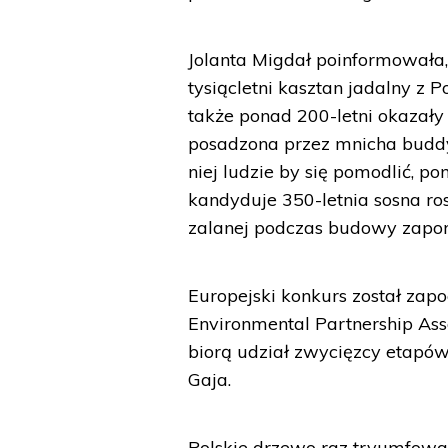
Jolanta Migdał poinformowała,
tysiącletni kasztan jadalny z P
także ponad 200-letni okazały
posadzona przez mnicha buddy
niej ludzie by się pomodlić, 
kandyduje 350-letnia sosna ros
zalanej podczas budowy zapor
Europejski konkurs został zap
Environmental Partnership Asso
biorą udział zwycięzcy etapów
Gaja.
Polskie drzewo raz tryumfował