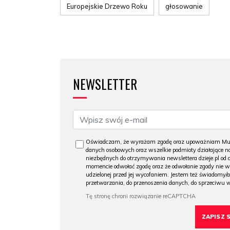
Europejskie Drzewo Roku
głosowanie
NEWSLETTER
Oświadczam, że wyrażam zgodę oraz upoważniam Muzeu
danych osobowych oraz wszelkie podmioty działające na
niezbędnych do otrzymywania newslettera dzieje.pl od
momencie odwołać zgodę oraz że odwołanie zgody nie 
udzielonej przed jej wycofaniem. Jestem też świadomy/a
przetwarzania, do przenoszenia danych, do sprzeciwu 