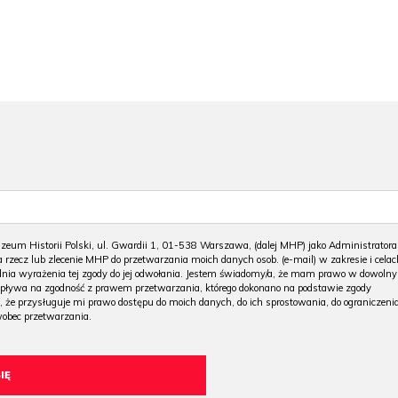
m Historii Polski, ul. Gwardii 1, 01-538 Warszawa, (dalej MHP) jako Administratora
 rzecz lub zlecenie MHP do przetwarzania moich danych osob. (e-mail) w zakresie i celac
 dnia wyrażenia tej zgody do jej odwołania. Jestem świadomy/a, że mam prawo w dowoln
wpływa na zgodność z prawem przetwarzania, którego dokonano na podstawie zgody
, że przysługuje mi prawo dostępu do moich danych, do ich sprostowania, do ograniczeni
wobec przetwarzania.