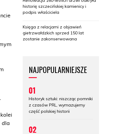
Renowacja 160-letnich drzwi odkryła
historię szczecińskiej kamienicy i
podpis właściciela
ncie
Księga z relacjami z objawień
gietrzwałdzkich sprzed 150 lat
zostanie zakonserwowana
samym
NAJPOPULARNIEJSZE
im
01
.
Historyk sztuki: niszcząc pomniki
z czasów PRL, wymazujemy
u
część polskiej historii
kolei
 dla
02