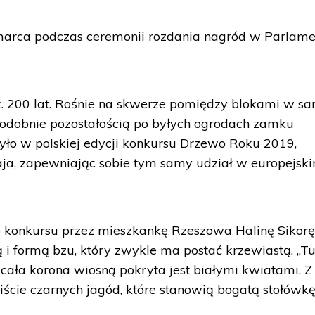
marca podczas ceremonii rozdania nagród w Parlame
ok. 200 lat. Rośnie na skwerze pomiędzy blokami w 
podobnie pozostałością po byłych ogrodach zamku
yło w polskiej edycji konkursu Drzewo Roku 2019,
ja, zapewniając sobie tym samy udział w europejsk
o konkursu przez mieszkankę Rzeszowa Halinę Sikorę
 i formą bzu, który zwykle ma postać krzewiastą. „T
ała korona wiosną pokryta jest białymi kwiatami. Z 
kiście czarnych jagód, które stanowią bogatą stołówkę