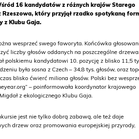
Wśród 16 kandydatów z różnych krajów Starego
 z Rzeszowa, który przyjął rzadko spotykaną for
y z Klubu Gaja.
można wesprzeć swego faworyta. Końcówka głosowan
aczyć liczby głosów oddanych na poszczególne drzewa
ł polskiemu kandydatowi 10. pozycję z blisko 11,5 ty
eniu była sosna z Czech – 34,8 tys. głosów, oraz top
hczas blisko ćwierć miliona głosów. Polski bez wesprz
heyear.org” – poinformowała koordynator krajowego
Migdał z ekologicznego Klubu Gaja.
kursie jest nie tylko dobrą zabawą, ale też daje
ych drzew oraz promowania europejskiej przyrody,