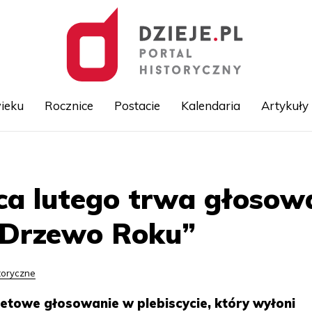
ieku
Rocznice
Postacie
Kalendaria
Artykuły
Przejdź
do
treści
ca lutego trwa głosow
 Drzewo Roku”
toryczne
netowe głosowanie w plebiscycie, który wyłoni