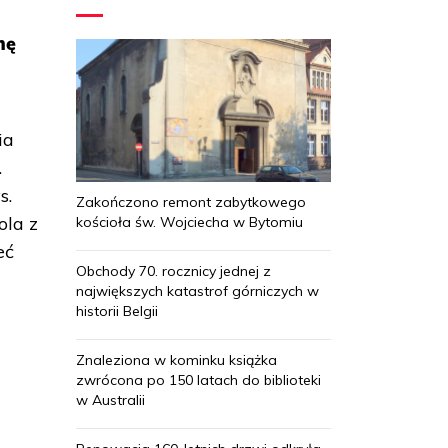
mę
ia
.
s.
Zakończono remont zabytkowego
ola z
kościoła św. Wojciecha w Bytomiu
eć
Obchody 70. rocznicy jednej z
największych katastrof górniczych w
historii Belgii
Znaleziona w kominku książka
zwrócona po 150 latach do biblioteki
w Australii