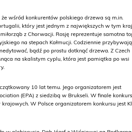
 że wśród konkurentów polskiego drzewa są m.in.
ortugalii, który jest jednym z największych w tym kraj
 miłorząb z Chorwacji. Rosję reprezentuje samotna to
jskiego na stepach Kałmucji. Codziennie przybywają
pomedytować, bądź po prostu dotknąć drzewa. Z Czech
nąca na skalistym cyplu, która jest pamiątka po wsi
y.
oczątkowany 10 lat temu. Jego organizatorem jest
ciation (EPA) z siedzibą w Brukseli. W finale konkur
 krajowych. W Polsce organizatorem konkursu jest K
o w plebiscycie. Dąb Józef z Wiśniowej na Podkarpa