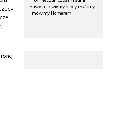
nawet nie wiemy, kiedy myślimy
leżący
i mówimy Homerem
icze
,
bronę