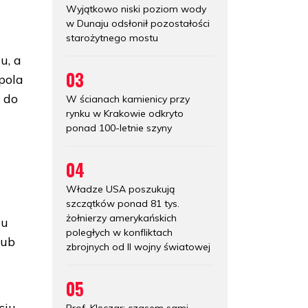
Wyjątkowo niski poziom wody
w Dunaju odsłonił pozostałości
starożytnego mostu
u, a
03
pola
 do
W ścianach kamienicy przy
rynku w Krakowie odkryto
ponad 100-letnie szyny
04
Władze USA poszukują
szczątków ponad 81 tys.
żołnierzy amerykańskich
su
poległych w konfliktach
lub
zbrojnych od II wojny światowej
05
ciu
Prof. Klęczar: czasem sami