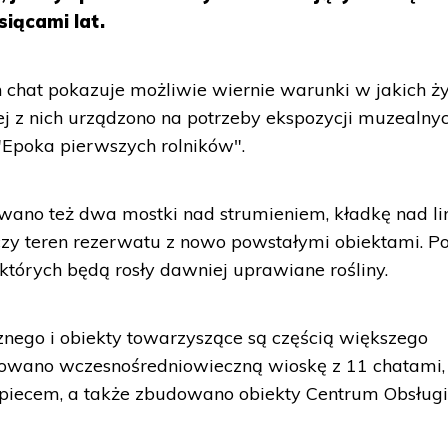
iącami lat.
 chat pokazuje możliwie wiernie warunki w jakich ży
ej z nich urządzono na potrzeby ekspozycji muzealnyc
"Epoka pierwszych rolników".
no też dwa mostki nad strumieniem, kładkę nad li
ączy teren rezerwatu z nowo powstałymi obiektami. Po
których będą rosły dawniej uprawiane rośliny.
cznego i obiekty towarzyszące są częścią większego
ruowano wczesnośredniowieczną wioskę z 11 chatami,
m piecem, a także zbudowano obiekty Centrum Obsług