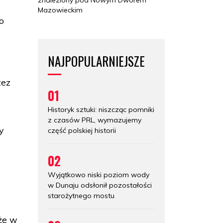
Mazowieckim
o
NAJPOPULARNIEJSZE
zez
01
Historyk sztuki: niszcząc pomniki
z czasów PRL, wymazujemy
y
część polskiej historii
02
Wyjątkowo niski poziom wody
w Dunaju odsłonił pozostałości
c
starożytnego mostu
że w