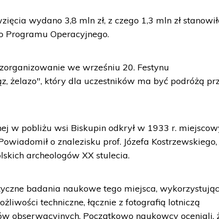
zięcia wydano 3,8 mln zł, z czego 1,3 mln zł stanowił
go Programu Operacyjnego.
zorganizowanie we wrześniu 20. Festynu
z, żelazo", który dla uczestników ma być podróżą pr
nej w pobliżu wsi Biskupin odkrył w 1933 r. miejscow
Powiadomił o znalezisku prof. Józefa Kostrzewskiego,
lskich archeologów XX stulecia.
tyczne badania naukowe tego miejsca, wykorzystują
iwości techniczne, łącznie z fotografią lotniczą
w obserwacyjnych. Początkowo naukowcy oceniali, 