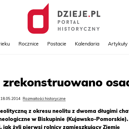
ieku
Rocznice
Postacie
Kalendaria
Artykuły
Przejdź
do
treści
 zrekonstruowano osad
 18.05.2014
Rozmaitości historyczne
olityczną z okresu neolitu z dwoma długimi ch
eologiczne w Biskupinie (Kujawsko-Pomorskie).
jak żyli pierwsi rolnicy zamieszkujący Ziemię