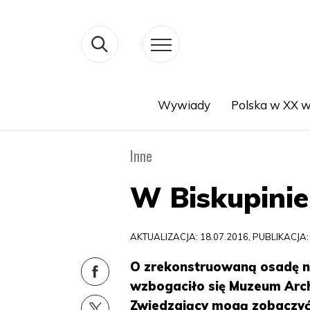
Wywiady
Polska w XX w
Search
Inne
W Biskupinie
AKTUALIZACJA: 18.07.2016, PUBLIKACJA:
O zrekonstruowaną osadę ne
wzbogaciło się Muzeum Arch
Zwiedzający mogą zobaczyć, 