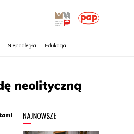
Niepodległa
Edukacja
ę neolityczną
NAJNOWSZE
atami