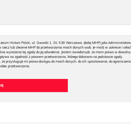
m Historii Polski, ul. Gwardii 1, 01-538 Warszawa, (dalej MHP) jako Administratora
 rzecz lub zlecenie MHP do przetwarzania moich danych osob. (e-mail) w zakresie i celac
 dnia wyrażenia tej zgody do jej odwołania. Jestem świadomy/a, że mam prawo w dowoln
wpływa na zgodność z prawem przetwarzania, którego dokonano na podstawie zgody
, że przysługuje mi prawo dostępu do moich danych, do ich sprostowania, do ograniczeni
wobec przetwarzania.