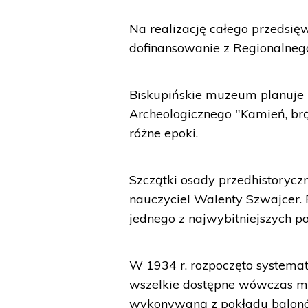
Na realizację całego przedsięw
dofinansowanie z Regionalne
Biskupińskie muzeum planuje 
Archeologicznego "Kamień, brą
różne epoki.
Szczątki osady przedhistorycz
nauczyciel Walenty Szwajcer. 
jednego z najwybitniejszych po
W 1934 r. rozpoczęto systema
wszelkie dostępne wówczas możl
wykonywaną z pokładu balonó