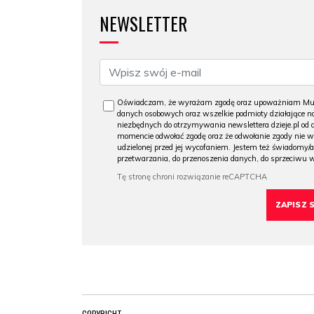
NEWSLETTER
Oświadczam, że wyrażam zgodę oraz upoważniam Muzeu
danych osobowych oraz wszelkie podmioty działające na
niezbędnych do otrzymywania newslettera dzieje.pl od
momencie odwołać zgodę oraz że odwołanie zgody nie 
udzielonej przed jej wycofaniem. Jestem też świadomy/a
przetwarzania, do przenoszenia danych, do sprzeciwu 
COPYRIGHT