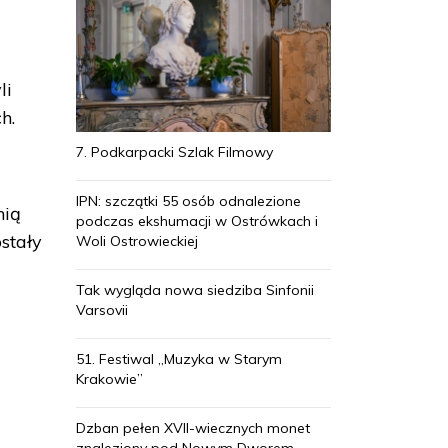
li
h.
7. Podkarpacki Szlak Filmowy
IPN: szczątki 55 osób odnalezione
nią
podczas ekshumacji w Ostrówkach i
stały
Woli Ostrowieckiej
Tak wygląda nowa siedziba Sinfonii
Varsovii
51. Festiwal „Muzyka w Starym
Krakowie”
i
Dzban pełen XVII-wiecznych monet
znaleziony pod Nowym Dworem