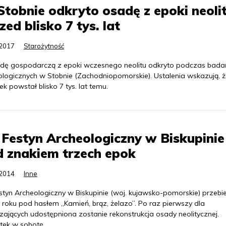
tobnie odkryto osadę z epoki neolit
zed blisko 7 tys. lat
.2017
Starożytność
dę gospodarczą z epoki wczesnego neolitu odkryto podczas bada
ologicznych w Stobnie (Zachodniopomorskie). Ustalenia wskazują, 
k powstał blisko 7 tys. lat temu.
 Festyn Archeologiczny w Biskupinie
 znakiem trzech epok
.2014
Inne
styn Archeologiczny w Biskupinie (woj. kujawsko-pomorskie) przebi
 roku pod hasłem „Kamień, brąz, żelazo”. Po raz pierwszy dla
zających udostępniona zostanie rekonstrukcja osady neolitycznej.
tek w sobotę.