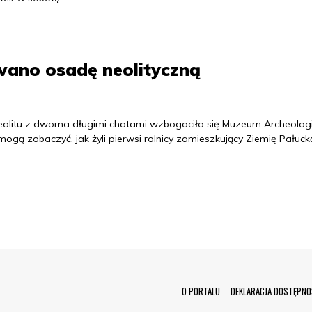
wano osadę neolityczną
eolitu z dwoma długimi chatami wzbogaciło się Muzeum Archeolog
ogą zobaczyć, jak żyli pierwsi rolnicy zamieszkujący Ziemię Pałuck
Menu Footer
O PORTALU
DEKLARACJA DOSTĘPNO