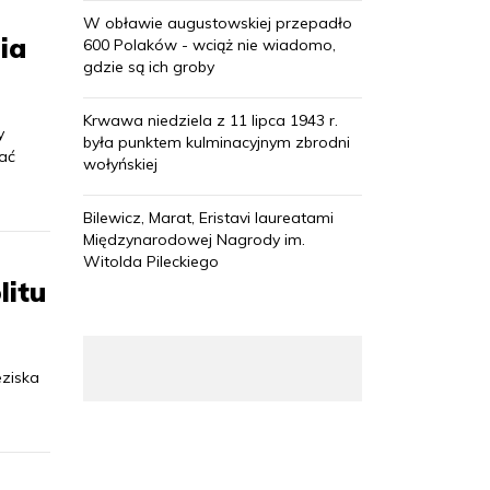
W obławie augustowskiej przepadło
ia
600 Polaków - wciąż nie wiadomo,
gdzie są ich groby
Krwawa niedziela z 11 lipca 1943 r.
y
była punktem kulminacyjnym zbrodni
ać
wołyńskiej
Bilewicz, Marat, Eristavi laureatami
Międzynarodowej Nagrody im.
Witolda Pileckiego
litu
eziska