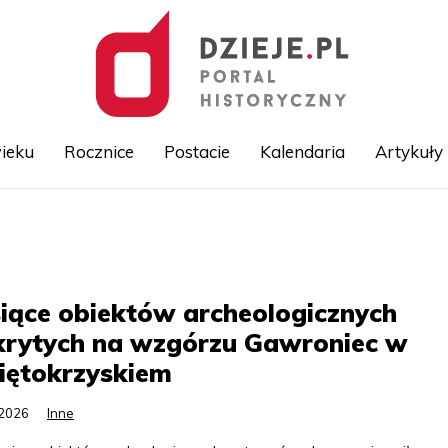
ieku
Rocznice
Postacie
Kalendaria
Artykuły
Przejdź
do
treści
iące obiektów archeologicznych
krytych na wzgórzu Gawroniec w
iętokrzyskiem
.2026
Inne