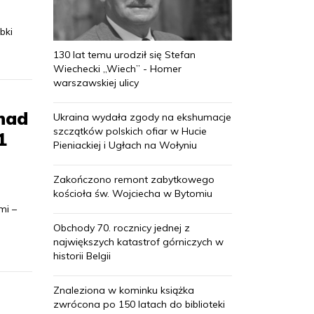
bki
130 lat temu urodził się Stefan
Wiechecki „Wiech” - Homer
warszawskiej ulicy
nad
Ukraina wydała zgody na ekshumacje
szczątków polskich ofiar w Hucie
1
Pieniackiej i Ugłach na Wołyniu
Zakończono remont zabytkowego
kościoła św. Wojciecha w Bytomiu
mi –
Obchody 70. rocznicy jednej z
największych katastrof górniczych w
historii Belgii
Znaleziona w kominku książka
zwrócona po 150 latach do biblioteki