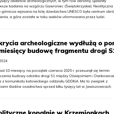
tysięcy obiektów archeologicznych, w tym rów obronny, ujawniły
wsze badania na wzgórzu Gawroniec (Świętokrzyskie). Neolityczna
 górnicza wpisana na listę dziedzictwa UNESCO była centrum obró
ienia, a góra została w toku wieków uformowana przez ludzi.
rycia archeologiczne wydłużą o po
miesięcy budowę fragmentu drogi S
.2024
ad 10 miesięcy, na początek czerwca 2025 r. przesunął się termin
czenia budowy odcinka drogi S1 między Oświęcimiem i Dankowica
a z komunikatu katowickiego oddziału GDDKiA. Ma to związek z
ciami śladów osadnictwa sprzed kilku tysięcy lat w Jawiszowicach.
lityczne kopalnie w Krzemionkach