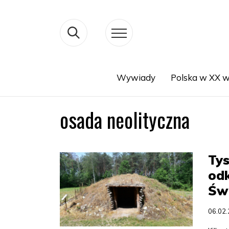
Wywiady
Polska w XX w
Search
osada neolityczna
Tys
od
Św
06.02