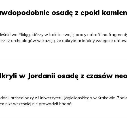
prawdopodobnie osadę z epoki kamien
eśnictwa Elbląg, którzy w trakcie swojej pracy natrafili na fragment
rzez archeologów wskazują, że odkryte artefakty wstępnie datow
ryli w Jordanii osadę z czasów neo
danii archeolodzy z Uniwersytetu Jagiellońskiego w Krakowie. Znal
m nikt wcześniej nie prowadził badań.