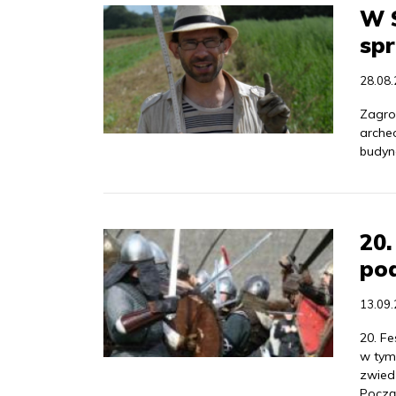
W S
spr
28.08
Zagro
arche
budyne
20.
pod
13.09
20. Fe
w tym
zwied
Począ