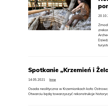
po
20.10
Zmode
zreko
Arche
Dzied
turyst
Spotkanie „Krzemień i Że
14.05.2021
Inne
Osada neolityczna w Krzemionkach koło Ostrowc
Otwarciu będą towarzyszyć rekonstrukcje history