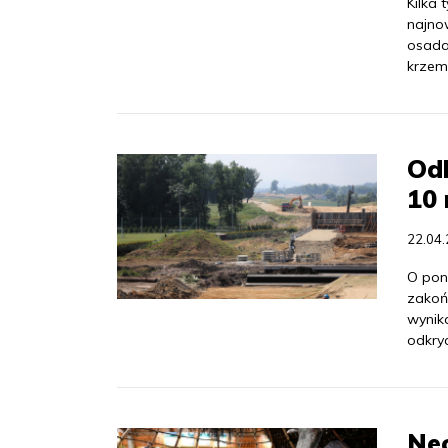
Kilka 
najno
osada
krzem
Odk
10 
22.04
O pon
zakoń
wynik
odkry
Neo