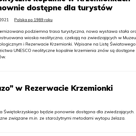
nownie dostępne dla turystów
.2021
Polska po 1989 roku
rnizowana podziemna trasa turystyczna, nowa wystawa stała or
nstruowana wioska neolityczna, czekają na zwiedzających w Muze
ologicznym i Rezerwacie Krzemionki. Wpisane na Listę Światowego
zictwa UNESCO neolityczne kopalnie krzemienia znów są dostępne 
ów.
lazo” w Rezerwacie Krzemionki
a Świętokrzyskiego będzie ponownie dostępna dla zwiedzających.
czne związane m.in. ze starożytnymi metodami wytopu żelaza.