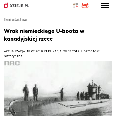
II wojna światowa
Przejdź
do
Wrak niemieckiego U-boota w
treści
kanadyjskiej rzece
Rozmaitości
AKTUALIZACJA: 18.07.2016, PUBLIKACJA: 28.07.2012
historyczne