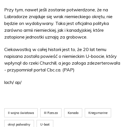
Przy tym, nawet jeśli zostanie potwierdzone, że na
Labradorze znajduje się wrak niemieckiego okrętu, nie
będzie on wydobywany. Taka jest oficjalna polityka
zarówno armii niemieckiej, jak i kanadyjskiej, które
zatopione jednostki uznają za grobowce.
Ciekawostką w całej historii jest to, że 20 lat temu
napisana została powieść o niemieckim U-boocie, który
wpłynął do rzeki Churchill, a jego załoga zdezerterowała
- przypomniał portal Cbc.ca. (PAP)
lach/ ap/
II wojna światowa
III Rzesza
Kanada
Kriegsmarine
okręt podwodny
U-boot