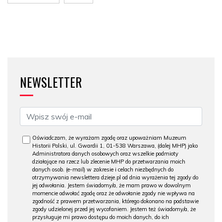
NEWSLETTER
Oświadczam, że wyrażam zgodę oraz upoważniam Muzeum
Historii Polski, ul. Gwardii 1, 01-538 Warszawa, (dalej MHP) jako
Administratora danych osobowych oraz wszelkie podmioty
działające na rzecz lub zlecenie MHP do przetwarzania moich
danych osob. (e-mail) w zakresie i celach niezbędnych do
otrzymywania newslettera dzieje.pl od dnia wyrażenia tej zgody do
jej odwołania. Jestem świadomy/a, że mam prawo w dowolnym
momencie odwołać zgodę oraz że odwołanie zgody nie wpływa na
zgodność z prawem przetwarzania, którego dokonano na podstawie
zgody udzielonej przed jej wycofaniem. Jestem też świadomy/a, że
przysługuje mi prawo dostępu do moich danych, do ich