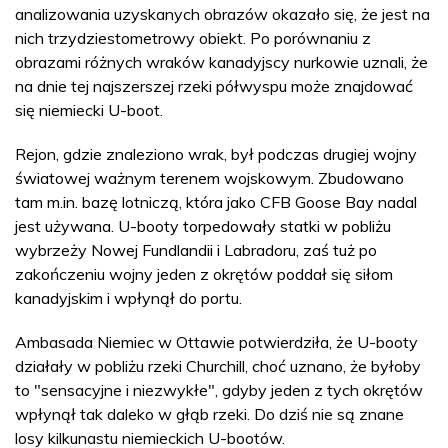
analizowania uzyskanych obrazów okazało się, że jest na
nich trzydziestometrowy obiekt. Po porównaniu z
obrazami różnych wraków kanadyjscy nurkowie uznali, że
na dnie tej najszerszej rzeki półwyspu może znajdować
się niemiecki U-boot.
Rejon, gdzie znaleziono wrak, był podczas drugiej wojny
światowej ważnym terenem wojskowym. Zbudowano
tam m.in. bazę lotniczą, która jako CFB Goose Bay nadal
jest używana. U-booty torpedowały statki w pobliżu
wybrzeży Nowej Fundlandii i Labradoru, zaś tuż po
zakończeniu wojny jeden z okrętów poddał się siłom
kanadyjskim i wpłynął do portu.
Ambasada Niemiec w Ottawie potwierdziła, że U-booty
działały w pobliżu rzeki Churchill, choć uznano, że byłoby
to "sensacyjne i niezwykłe", gdyby jeden z tych okrętów
wpłynął tak daleko w głąb rzeki. Do dziś nie są znane
losy kilkunastu niemieckich U-bootów.